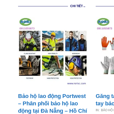
CHI TIẾT→
Bảo hộ lao động Portwest
Găng t
– Phân phối bảo hộ lao
tay bả
động tại Đà Nẵng – Hồ Chí
2021-
IN:
BẢO HỘ