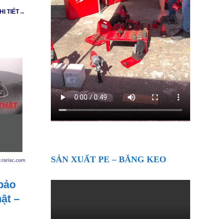
HI TIẾT→
SẢN XUẤT PE – BĂNG KEO
bảo
ật –