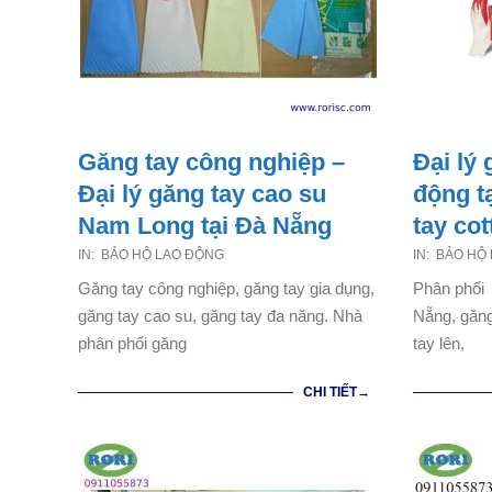
Găng tay công nghiệp –
Đại lý 
Đại lý găng tay cao su
động t
Nam Long tại Đà Nẵng
tay co
2021-
2021-
IN:
BẢO HỘ LAO ĐỘNG
IN:
BẢO HỘ
07-
07-
Găng tay công nghiệp, găng tay gia dụng,
Phân phối 
04
03
găng tay cao su, găng tay đa năng. Nhà
Nẵng, găng
phân phối găng
tay lên,
CHI TIẾT→