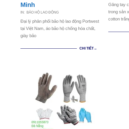
04-
Minh
Găng tay c
10
trong sản 
2021-
IN:
BẢO HỘ LAO ĐỘNG
cotton trắn
06-
Đại lý phân phối bảo hộ lao động Portwest
05
tại Việt Nam, áo bảo hộ chống hóa chất,
giày bảo
CHI TIẾT→