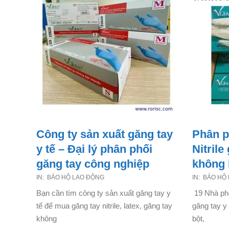
Công ty sản xuất găng tay
Phân p
y tế – Đại lý phân phối
Nitrile
găng tay công nghiệp
không 
2021-
2021-
IN:
BẢO HỘ LAO ĐỘNG
IN:
BẢO HỘ
07-
07-
Bạn cần tìm công ty sản xuất găng tay y
19 Nhà phân
03
03
tế để mua găng tay nitrile, latex, găng tay
găng tay y 
không
bột,