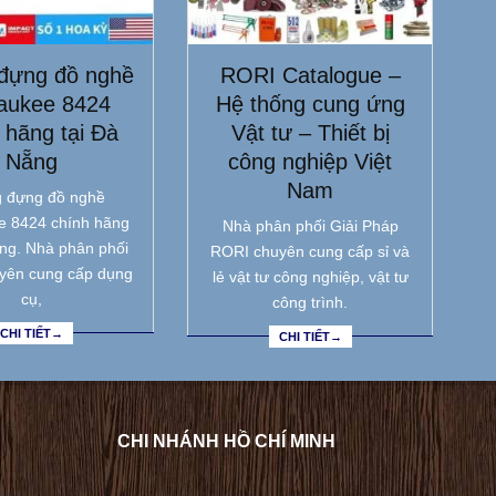
đựng đồ nghề
RORI Catalogue –
aukee 8424
Hệ thống cung ứng
 hãng tại Đà
Vật tư – Thiết bị
Nẵng
công nghiệp Việt
Nam
 đựng đồ nghề
e 8424 chính hãng
Nhà phân phối Giải Pháp
ẵng. Nhà phân phối
RORI chuyên cung cấp sỉ và
yên cung cấp dụng
lẻ vật tư công nghiệp, vật tư
cụ,
công trình.
CHI TIẾT→
CHI TIẾT→
CHI NHÁNH HỒ CHÍ MINH