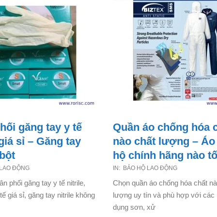
hối găng tay y tế
Quần áo chống hóa 
 giá sỉ – Găng tay
nào chất lượng – Áo
bột
hộ chính hãng nào tố
2021-
 LAO ĐỘNG
IN:
BẢO HỘ LAO ĐỘNG
06-
 phối găng tay y tế nitrile,
Chọn quần áo chống hóa chất nà
26
tế giá sỉ, găng tay nitrile không
lượng uy tín và phù hợp với các
dụng sơn, xử