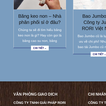
Băng keo non – Nhà
Bao Jumbo
phân phối sỉ ở đâu?
Công ty J
RORI Việt
Chúng ta sẽ đi tìm hiểu băng
keo non là gì? Hay còn gọi là
Bao Jumbo cũ là lự
băng cao su non, băng
ưu về chi phí! Nh
bao tải Jumbo cũ 
CHI TIẾT→
CHI TIẾT
VĂN PHÒNG GIAO DỊCH
CHI NHÁN
CÔNG TY TNHH GIẢI PHÁP RORI
CÔNG TY T