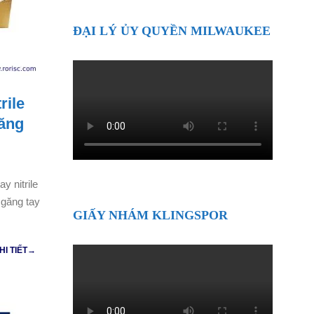
ĐẠI LÝ ỦY QUYỀN MILWAUKEE
rile
găng
y nitrile
găng tay
GIẤY NHÁM KLINGSPOR
HI TIẾT→