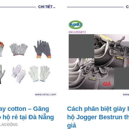
CHI TIẾT→
C
ay cotton – Găng
Cách phân biệt giày 
o hộ rẻ tại Đà Nẵng
hộ Jogger Bestrun th
giả
 LAO ĐỘNG