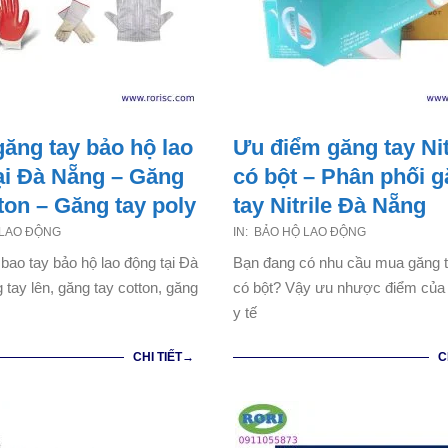
găng tay bảo hộ lao
Ưu điểm găng tay Nit
ại Đà Nẵng – Găng
có bột – Phân phối 
tton – Găng tay poly
tay Nitrile Đà Nẵng
2021-
 LAO ĐỘNG
IN:
BẢO HỘ LAO ĐỘNG
07-
bao tay bảo hộ lao động tại Đà
Bạn đang có nhu cầu mua găng ta
03
 tay lên, găng tay cotton, găng
có bột? Vậy ưu nhược điểm của 
y tế
CHI TIẾT→
C