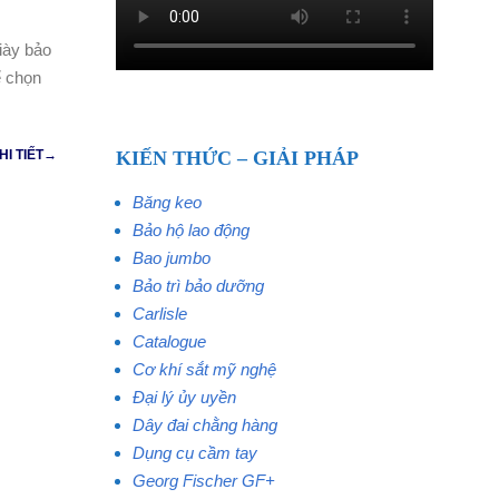
iày bảo
ể chọn
KIẾN THỨC – GIẢI PHÁP
HI TIẾT→
Băng keo
Bảo hộ lao động
Bao jumbo
Bảo trì bảo dưỡng
Carlisle
Catalogue
Cơ khí sắt mỹ nghệ
Đại lý ủy uyền
Dây đai chằng hàng
Dụng cụ cầm tay
Georg Fischer GF+