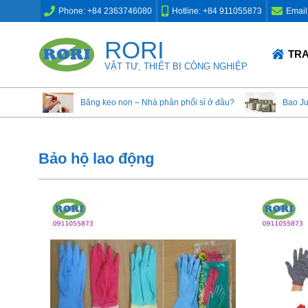
Skip
Phone: +84 2363746080
Hotline: +84 911055873
Email
to
content
RORI
Primary
TR
Navigation
VẬT TƯ, THIẾT BỊ CÔNG NGHIỆP
Menu
Băng keo non – Nhà phân phối sỉ ở đâu?
Bao J
Bảo hộ lao động