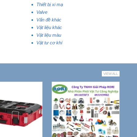
Thiết bị xi mạ
Valve
Vấn đề khác
Vật liệu khác
Vật liệu màu
Vật tư cơ khí
VIEW ALL