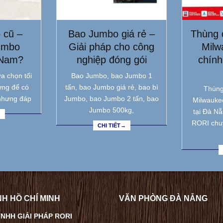
 cũ –
Bao Jumbo giá rẻ –
Thùng 
umbo
Giải pháp cho công
Milw
 Nam?
nghiệp đóng gói
chính
a chọn tối
Bao Jumbo, bao Jumbo 1
ưng để có
tấn, bao Jumbo giá rẻ, bao bì
Thùng
nhưng đáp
Jumbo, bao Jumbo 2 tấn, bao
Milwauke
Jumbo 500kg,
tại Đà N
→
RORI chu
CHI TIẾT→
H HỒ CHÍ MINH
VĂN PHÒNG ĐÀ NẴNG
NHH GIẢI PHÁP RORI