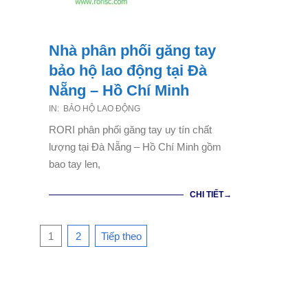
Nhà phân phối găng tay
bảo hộ lao động tại Đà
Nẵng – Hồ Chí Minh
2021-
IN:
BẢO HỘ LAO ĐỘNG
02-
RORI phân phối găng tay uy tín chất
28
lượng tại Đà Nẵng – Hồ Chí Minh gồm
bao tay len,
CHI TIẾT→
Phân
1
2
Tiếp theo
trang
bài