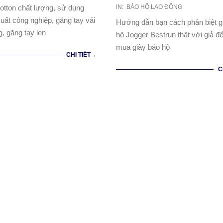
2021-
otton chất lượng, sử dụng
IN:
BẢO HỘ LAO ĐỘNG
04-
xuất công nghiệp, găng tay vải
Hướng đẫn bạn cách phân biệt g
10
g, găng tay len
hộ Jogger Bestrun thật với giả đ
mua giày bảo hộ
CHI TIẾT→
C