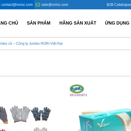
B2B Catalogue
: contact@rorisc.com
sale@rorisc.com
ANG CHỦ
SẢN PHẨM
HÃNG SẢN XUẤT
ỨNG DỤNG
umbo cũ – Công ty Jumbo RORI Việt Nam?
Bao Jumbo giá rẻ – Giải p