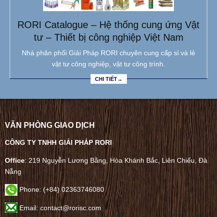
RORI Catalogue – Hệ thống cung ứng Vật
tư – Thiết bị công nghiệp Việt Nam
Nhà phân phối Giải Pháp RORI chuyên cung cấp sỉ và lẻ
vật tư công nghiệp, vật tư công trình.
CHI TIẾT→
VĂN PHÒNG GIAO DỊCH
CÔNG TY TNHH GIẢI PHÁP RORI
Office
: 219 Nguyễn Lương Bằng, Hòa Khánh Bắc, Liên Chiểu, Đà
Nẵng
Phone:
(+84) 02363746080
Email: contact@rorisc.com