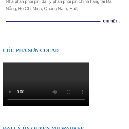
Nhà phân phối pin, đại lý phân phối pin chính hãng tại Đà
21
Nẵng, Hồ Chí Minh, Quảng Nam, Huế,
CHI TIẾT→
CỐC PHA SƠN COLAD
ĐẠI LÝ ỦY QUYỀN MILWAUKEE