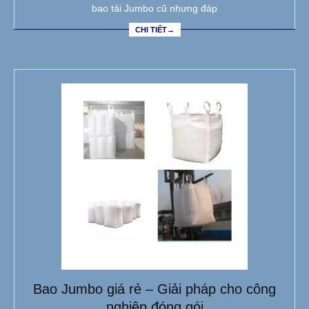
bao tải Jumbo cũ nhưng đáp
CHI TIẾT→
Bao Jumbo giá rẻ – Giải pháp cho công
nghiệp đóng gói