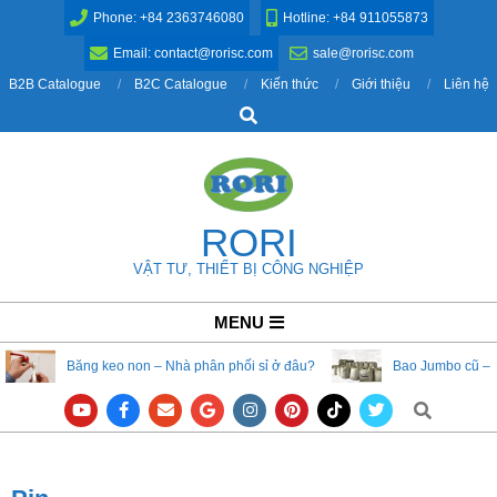
Skip
Phone: +84 2363746080
Hotline: +84 911055873
to
Email: contact@rorisc.com
sale@rorisc.com
content
B2B Catalogue
B2C Catalogue
Kiến thức
Giới thiệu
Liên hệ
Search
RORI
VẬT TƯ, THIẾT BỊ CÔNG NGHIỆP
Primary
MENU
Navigation
Băng keo non – Nhà phân phối sỉ ở đâu?
Bao Jumbo cũ – 
Menu
Search