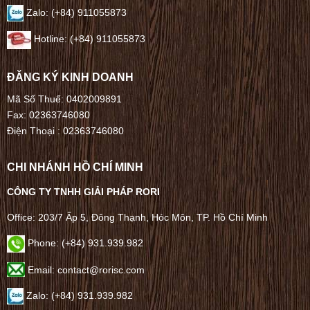
Zalo: (+84) 911055873
Hotline: (+84) 911055873
ĐĂNG KÝ KINH DOANH
Mã Số Thuế: 0402009891
Fax: 02363746080
Điện Thoại :
02363746080
CHI NHÁNH HỒ CHÍ MINH
CÔNG TY TNHH GIẢI PHÁP RORI
Office: 203/7 Ấp 5, Đông Thạnh, Hóc Môn, TP. Hồ Chí Minh
Phone: (+84) 931.939.982
Email: contact@rorisc.com
Zalo: (+84) 931.939.982