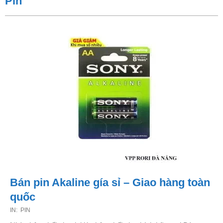
Pin
Bán pin Akaline gía sỉ – Giao hàng toàn
quốc
2021-
IN:
PIN
11-