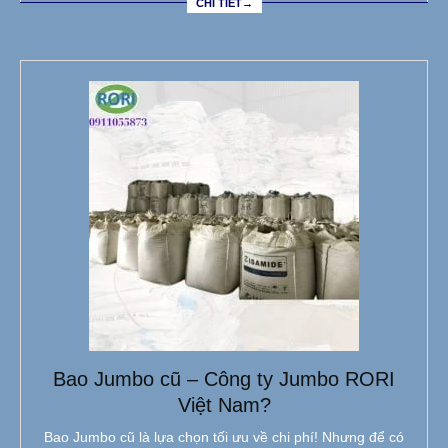
CHI TIẾT→
Bao Jumbo cũ – Công ty Jumbo RORI
Việt Nam?
Bao Jumbo cũ là lựa chọn tối ưu về chi phí! Nhưng để có