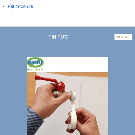
Vật tư cơ khí
TIN TỨC
VIEW ALL