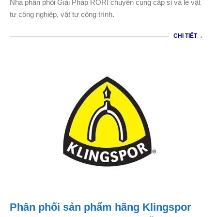
Nhà phân phối Giải Pháp RORI chuyên cung cấp sỉ và lẻ vật
27
tư công nghiệp, vật tư công trình.
CHI TIẾT→
Phân phối sản phẩm hãng Klingspor