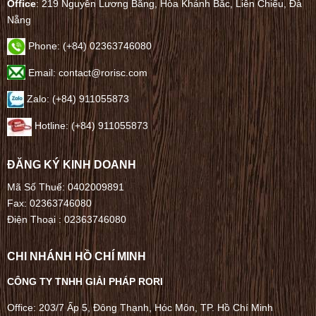
Office
: 219 Nguyễn Lương Bằng, Hòa Khánh Bắc, Liên Chiểu, Đà
Nẵng
Phone:
(+84) 02363746080
Email: contact@rorisc.com
Zalo: (+84) 911055873
Hotline: (+84) 911055873
ĐĂNG KÝ KINH DOANH
Mã Số Thuế: 0402009891
Fax: 02363746080
Điện Thoại :
02363746080
CHI NHÁNH HỒ CHÍ MINH
CÔNG TY TNHH GIẢI PHÁP RORI
Office: 203/7 Ấp 5, Đông Thạnh, Hóc Môn, TP. Hồ Chí Minh