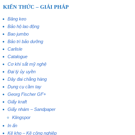
KIẾN THỨC – GIẢI PHÁP
Băng keo
Bảo hộ lao động
Bao jumbo
Bảo trì bảo dưỡng
Carlisle
Catalogue
Cơ khí sắt mỹ nghệ
Đại lý ủy uyền
Dây đai chằng hàng
Dụng cụ cầm tay
Georg Fischer GF+
Giấy kraft
Giấy nhám – Sandpaper
Klingspor
In ấn
Kệ kho – Kệ công nghiệp