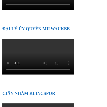
ĐẠI LÝ ỦY QUYỀN MILWAUKEE
GIẤY NHÁM KLINGSPOR