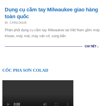
Dụng cụ cầm tay Milwaukee giao hàng
toàn quốc
2020-
IN:
CATALOGUE
07-
Phân phối dụng cụ cầm tay Milwaukee tại Việt Nam gồm máy
22
khoan, máy mài, máy vặn vít, súng bắn
CHI TIẾT→
CỐC PHA SƠN COLAD