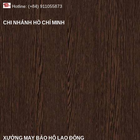
Hotline: (+84) 911055873
CHI NHÁNH HỒ CHÍ MINH
XƯỞNG MAY BẢO HỘ LAO ĐỘNG