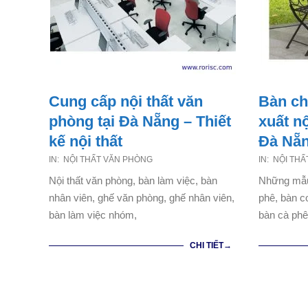
Cung cấp nội thất văn
Bàn ch
phòng tại Đà Nẵng – Thiết
xuất nộ
kế nội thất
Đà Nẵ
2021-
2021-
IN:
NỘI THẤT VĂN PHÒNG
IN:
NỘI THẤ
07-
07-
Nội thất văn phòng, bàn làm việc, bàn
Những mẫu
25
25
nhân viên, ghế văn phòng, ghế nhân viên,
phê, bàn c
bàn làm việc nhóm,
bàn cà phê
CHI TIẾT→