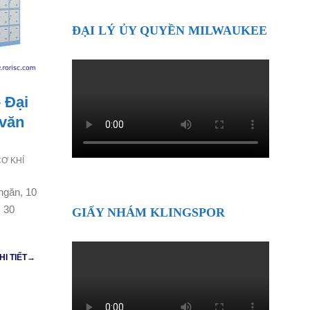
ĐẠI LÝ ỦY QUYỀN MILWAUKEE
– Đại
 văn
CƠ KHÍ
 ngăn, 10
, 30
GIẤY NHÁM KLINGSPOR
HI TIẾT→