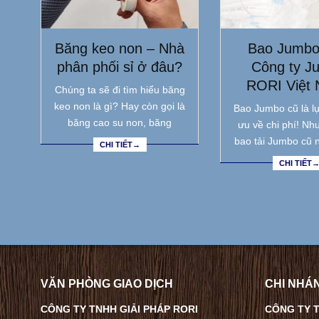
Băng keo non – Nhà
Bao Jumbo
phân phối sỉ ở đâu?
Công ty J
RORI Việt
Chúng ta sẽ đi tìm hiểu băng
keo non là gì? Hay còn gọi là
Bao Jumbo cũ là lự
băng cao su non, băng
ưu về chi phí! Nh
bao tải Jumbo cũ 
CHI TIẾT→
CHI TIẾT
VĂN PHÒNG GIAO DỊCH
CHI NHÁN
CÔNG TY TNHH GIẢI PHÁP RORI
CÔNG TY T