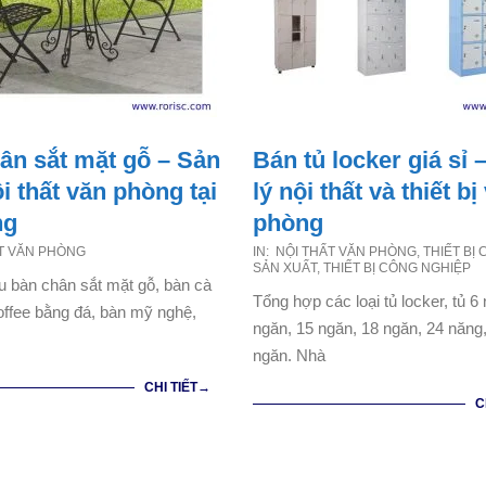
ân sắt mặt gỗ – Sản
Bán tủ locker giá sỉ 
i thất văn phòng tại
lý nội thất và thiết bị
ng
phòng
2021-
T VĂN PHÒNG
IN:
NỘI THẤT VĂN PHÒNG
,
THIẾT BỊ 
SẢN XUẤT
,
THIẾT BỊ CÔNG NGHIỆP
07-
 bàn chân sắt mặt gỗ, bàn cà
Tổng hợp các loại tủ locker, tủ 6
11
offee bằng đá, bàn mỹ nghệ,
ngăn, 15 ngăn, 18 ngăn, 24 năng
ngăn. Nhà
CHI TIẾT→
C