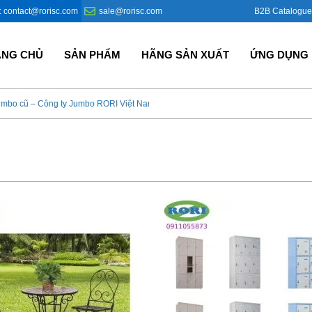
B2B Catalogue
: contact@rorisc.com
sale@rorisc.com
ANG CHỦ
SẢN PHẨM
HÃNG SẢN XUẤT
ỨNG DỤNG
umbo cũ – Công ty Jumbo RORI Việt Nam?
Bao Jumbo giá rẻ – Giải p