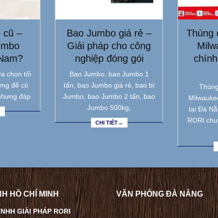
 cũ –
Bao Jumbo giá rẻ –
Thùng 
umbo
Giải pháp cho công
Milw
 Nam?
nghiệp đóng gói
chính
a chọn tối
Bao Jumbo, bao Jumbo 1
ưng để có
tấn, bao Jumbo giá rẻ, bao bì
Thùng
nhưng đáp
Jumbo, bao Jumbo 2 tấn, bao
Milwauke
Jumbo 500kg,
tại Đà N
→
RORI chu
CHI TIẾT→
H HỒ CHÍ MINH
VĂN PHÒNG ĐÀ NẴNG
NHH GIẢI PHÁP RORI