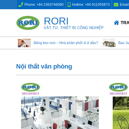
Skip
Phone: +84 2363746080
Hotline: +84 911055873
Email
to
content
RORI
Primary
TR
Navigation
VẬT TƯ, THIẾT BỊ CÔNG NGHIỆP
Menu
Băng keo non – Nhà phân phối sỉ ở đâu?
Bao J
Nội thất văn phòng