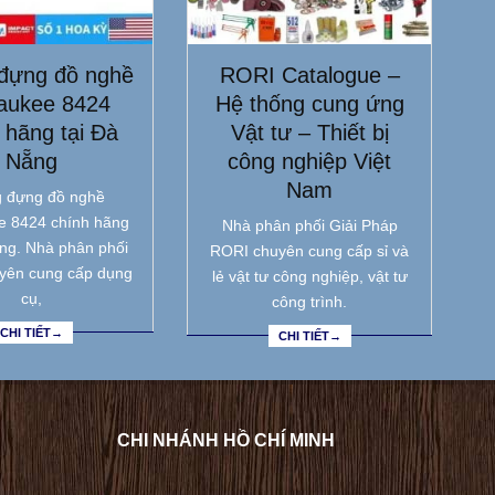
đựng đồ nghề
RORI Catalogue –
aukee 8424
Hệ thống cung ứng
 hãng tại Đà
Vật tư – Thiết bị
Nẵng
công nghiệp Việt
Nam
 đựng đồ nghề
e 8424 chính hãng
Nhà phân phối Giải Pháp
ẵng. Nhà phân phối
RORI chuyên cung cấp sỉ và
yên cung cấp dụng
lẻ vật tư công nghiệp, vật tư
cụ,
công trình.
CHI TIẾT→
CHI TIẾT→
CHI NHÁNH HỒ CHÍ MINH