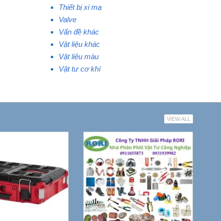
Thiết bị xi mạ
Valve
Vấn đề khác
Vật liệu khác
Vật liệu màu
Vật tư cơ khí
VIEW ALL