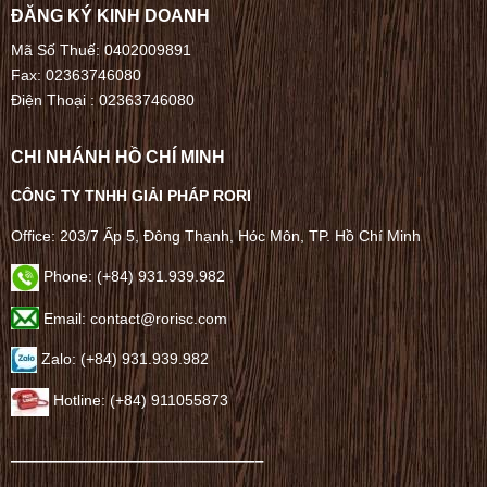
ĐĂNG KÝ KINH DOANH
Mã Số Thuế: 0402009891
Fax: 02363746080
Điện Thoại :
02363746080
CHI NHÁNH HỒ CHÍ MINH
CÔNG TY TNHH GIẢI PHÁP RORI
Office: 203/7 Ấp 5, Đông Thạnh, Hóc Môn, TP. Hồ Chí Minh
Phone: (+84) 931.939.982
Email: contact@rorisc.com
Zalo: (+84) 931.939.982
Hotline: (+84) 911055873
——————————————–