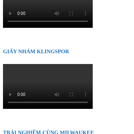
GIẤY NHÁM KLINGSPOR
TRẢI NGHIỆM CÙNG MILWAUKEE