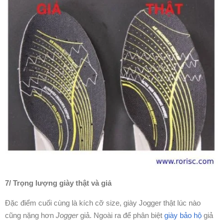
7/ Trọng lượng giày thật và giả
Đặc điểm cuối cùng là kích cỡ size, giày Jogger thật lúc nào
cũng nặng hơn
Jogger
giả. Ngoài ra để phân biệt
giày bảo hộ
giả