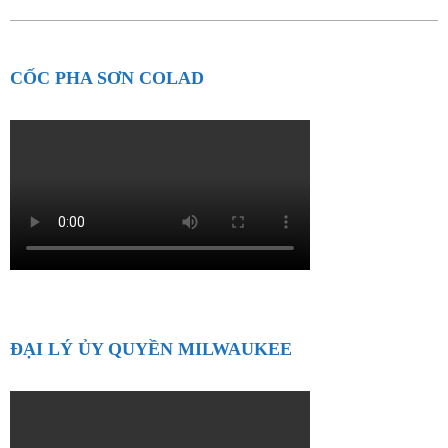
CỐC PHA SƠN COLAD
ĐẠI LÝ ỦY QUYỀN MILWAUKEE