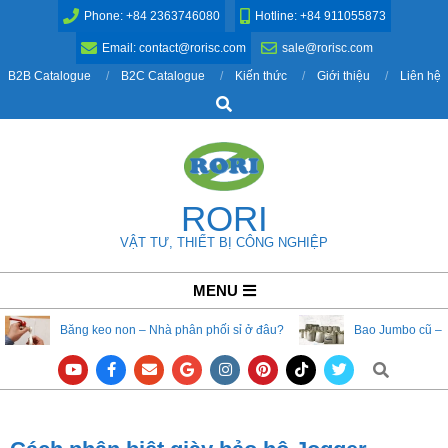
Skip
Phone: +84 2363746080
Hotline: +84 911055873
to
Email: contact@rorisc.com
sale@rorisc.com
content
B2B Catalogue
B2C Catalogue
Kiến thức
Giới thiệu
Liên hệ
Search
RORI
VẬT TƯ, THIẾT BỊ CÔNG NGHIỆP
Primary
MENU
Navigation
Băng keo non – Nhà phân phối sỉ ở đâu?
Bao Jumbo cũ – 
Menu
Search