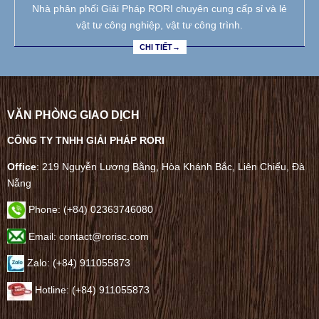
Nhà phân phối Giải Pháp RORI chuyên cung cấp sỉ và lẻ
vật tư công nghiệp, vật tư công trình.
CHI TIẾT→
VĂN PHÒNG GIAO DỊCH
CÔNG TY TNHH GIẢI PHÁP RORI
Office
: 219 Nguyễn Lương Bằng, Hòa Khánh Bắc, Liên Chiểu, Đà
Nẵng
Phone:
(+84) 02363746080
Email: contact@rorisc.com
Zalo: (+84) 911055873
Hotline: (+84) 911055873