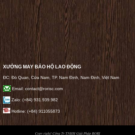
XƯỞNG MAY BẢO HỘ LAO ĐỘNG
ĐC: Đò Quan, Cửa Nam, TP. Nam Định, Nam Định, Việt Nam
Email: contact@rorisc.com
Zalo: (+84) 931.939.982
Hotline: (+84) 911055873
Copy right! Công Ty TNHH Giải Pháp RORI