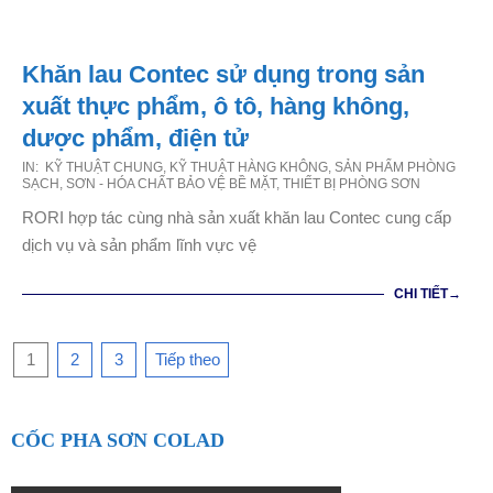
Khăn lau Contec sử dụng trong sản
xuất thực phẩm, ô tô, hàng không,
dược phẩm, điện tử
2020-
IN:
KỸ THUẬT CHUNG
,
KỸ THUẬT HÀNG KHÔNG
,
SẢN PHẨM PHÒNG
SẠCH
,
SƠN - HÓA CHẤT BẢO VỆ BỀ MẶT
,
THIẾT BỊ PHÒNG SƠN
09-
RORI hợp tác cùng nhà sản xuất khăn lau Contec cung cấp
02
dịch vụ và sản phẩm lĩnh vực vệ
CHI TIẾT→
Phân
1
2
3
Tiếp theo
trang
bài
CỐC PHA SƠN COLAD
viết