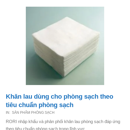
Khăn lau dùng cho phòng sạch theo
tiêu chuẩn phòng sạch
2021-
IN:
SẢN PHẨM PHÒNG SẠCH
01-
RORI nhập khẩu và phân phối khăn lau phòng sạch đáp ứng
02
theo tiêu chuẩn phòng sạch trong lĩnh vực