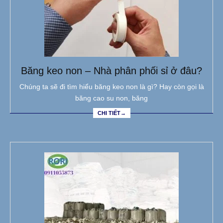
Băng keo non – Nhà phân phối sỉ ở đâu?
Chúng ta sẽ đi tìm hiểu băng keo non là gì? Hay còn gọi là
băng cao su non, băng
CHI TIẾT→