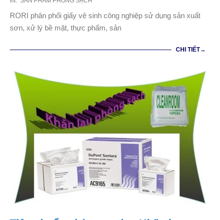
2021-
IN:
SẢN PHẨM PHÒNG SẠCH
01-
RORI phân phối giấy vệ sinh công nghiệp sử dụng sản xuất
02
sơn, xử lý bề mặt, thực phẩm, sản
CHI TIẾT→