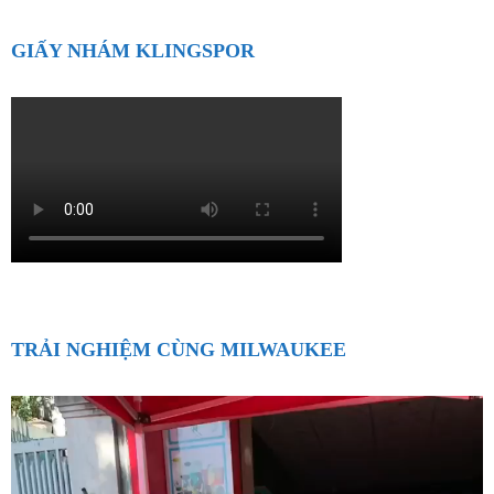
GIẤY NHÁM KLINGSPOR
TRẢI NGHIỆM CÙNG MILWAUKEE