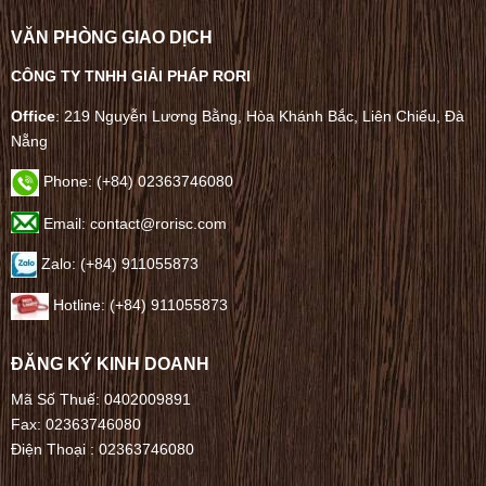
VĂN PHÒNG GIAO DỊCH
CÔNG TY TNHH GIẢI PHÁP RORI
Office
: 219 Nguyễn Lương Bằng, Hòa Khánh Bắc, Liên Chiểu, Đà
Nẵng
Phone:
(+84) 02363746080
Email: contact@rorisc.com
Zalo: (+84) 911055873
Hotline: (+84) 911055873
ĐĂNG KÝ KINH DOANH
Mã Số Thuế: 0402009891
Fax: 02363746080
Điện Thoại :
02363746080