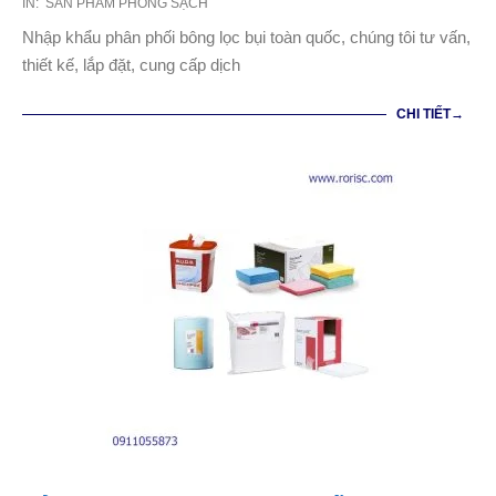
2021-
IN:
SẢN PHẨM PHÒNG SẠCH
03-
Nhập khẩu phân phối bông lọc bụi toàn quốc, chúng tôi tư vấn,
07
thiết kế, lắp đặt, cung cấp dịch
CHI TIẾT→