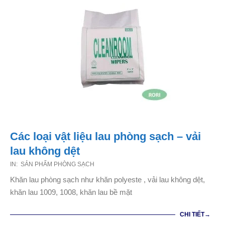
Các loại vật liệu lau phòng sạch – vải
lau không dệt
2021-
IN:
SẢN PHẨM PHÒNG SẠCH
01-
Khăn lau phòng sạch như khăn polyeste , vải lau không dệt,
02
khăn lau 1009, 1008, khăn lau bề mặt
CHI TIẾT→