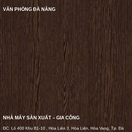
VĂN PHÒNG ĐÀ NẴNG
NHÀ MÁY SẢN XUẤT – GIA CÔNG
ĐC: Lô 400 Khu B1-10 , Hòa Liên 3, Hòa Liên, Hòa Vang, Tp. Đà