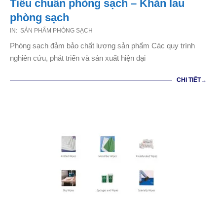
Tiêu chuẩn phòng sạch – Khăn lau
phòng sạch
2020-
IN:
SẢN PHẨM PHÒNG SẠCH
12-
Phòng sạch đảm bảo chất lượng sản phẩm Các quy trình
22
nghiên cứu, phát triển và sản xuất hiện đại
CHI TIẾT→