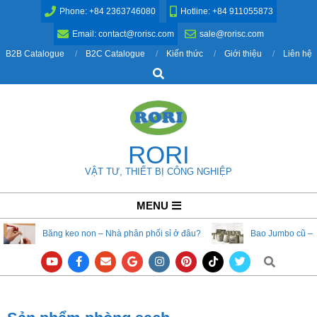
Skip
Phone: +84 2363746080
Hotline: +84 911055873
to
Email: contact@rorisc.com
sale@rorisc.com
content
B2B Catalogue
B2C Catalogue
Kiến thức
Giới thiệu
Liên hệ
Search
RORI
VẬT TƯ, THIẾT BỊ CÔNG NGHIỆP
Primary
MENU
Navigation
Băng keo non – Nhà phân phối sỉ ở đâu?
Bao Jumbo cũ – 
Menu
Search