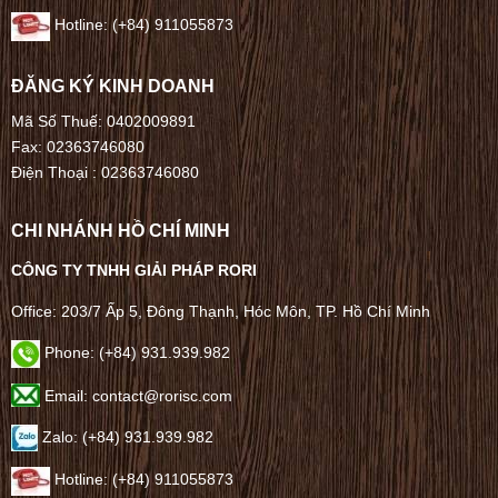
Hotline: (+84) 911055873
ĐĂNG KÝ KINH DOANH
Mã Số Thuế: 0402009891
Fax: 02363746080
Điện Thoại :
02363746080
CHI NHÁNH HỒ CHÍ MINH
CÔNG TY TNHH GIẢI PHÁP RORI
Office: 203/7 Ấp 5, Đông Thạnh, Hóc Môn, TP. Hồ Chí Minh
Phone: (+84) 931.939.982
Email: contact@rorisc.com
Zalo: (+84) 931.939.982
Hotline: (+84) 911055873