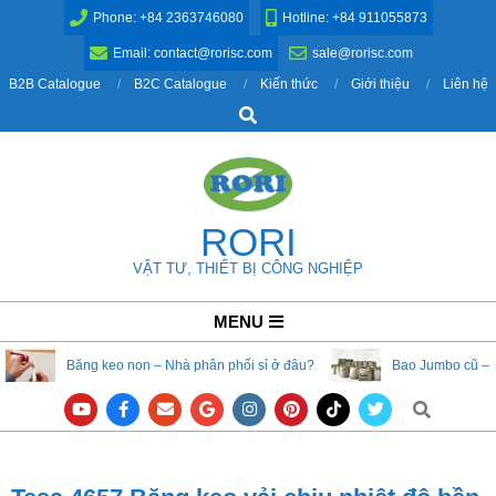
Skip
Phone: +84 2363746080
Hotline: +84 911055873
to
Email: contact@rorisc.com
sale@rorisc.com
content
B2B Catalogue
B2C Catalogue
Kiến thức
Giới thiệu
Liên hệ
Search
RORI
VẬT TƯ, THIẾT BỊ CÔNG NGHIỆP
Primary
MENU
Navigation
Băng keo non – Nhà phân phối sỉ ở đâu?
Bao Jumbo cũ – 
Menu
Search