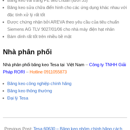
Băng keo vải tráng PE tiêu chuẩn (lưới 55)
Băng keo sửa chữa điển hình cho các ứng dụng khác nhau với
đặc tính xử lý rất tốt
Được chứng nhận bởi AREVA theo yêu cầu
của tiêu chuẩn
Siemens AG TLV 9027/01/06 cho
nhà máy điện hạt nhân
Bám dính rất tốt trên nhiều bề mặt
Nhà phân phối
Nhà phân phối băng keo Tesa tại Việt Nam
–
Công ty TNHH Giải
Pháp RORI
–
Hotline 0911055873
Băng keo công nghiệp chính hãng
Băng keo thông thường
Đại lý Tesa
2021-
01-
Previous Post:
Tesa 60630 – Băng keo nhôm chính hãng cách