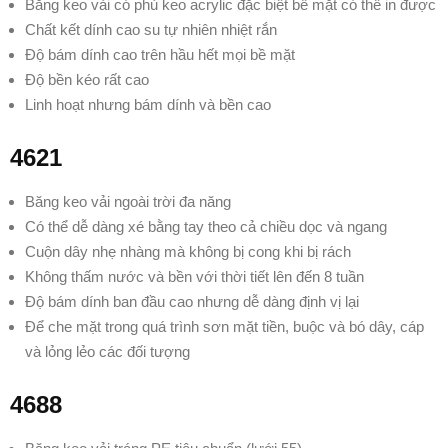
Băng keo vải có phủ keo acrylic đặc biệt bề mặt có thể in được
Chất kết dính cao su tự nhiên nhiệt rắn
Độ bám dính cao trên hầu hết mọi bề mặt
Độ bền kéo rất cao
Linh hoạt nhưng bám dính và bền cao
4621
Băng keo vải ngoài trời đa năng
Có thể dễ dàng xé bằng tay theo cả chiều dọc
và ngang
Cuộn dây nhẹ nhàng mà không bị cong khi bị rách
Không thấm nước và bền với thời tiết lên đến 8 tuần
Độ bám dính ban đầu cao nhưng dễ dàng định vị lại
Để che mặt trong quá trình sơn mặt tiền,
buộc và bó dây, cáp
và lỏng lẻo
các đối tượng
4688