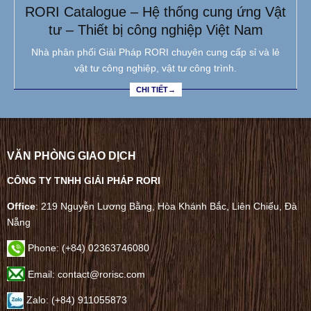
RORI Catalogue – Hệ thống cung ứng Vật
tư – Thiết bị công nghiệp Việt Nam
Nhà phân phối Giải Pháp RORI chuyên cung cấp sỉ và lẻ
vật tư công nghiệp, vật tư công trình.
CHI TIẾT→
VĂN PHÒNG GIAO DỊCH
CÔNG TY TNHH GIẢI PHÁP RORI
Office
: 219 Nguyễn Lương Bằng, Hòa Khánh Bắc, Liên Chiểu, Đà
Nẵng
Phone:
(+84) 02363746080
Email: contact@rorisc.com
Zalo: (+84) 911055873