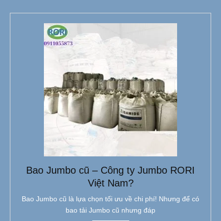
Bao Jumbo cũ – Công ty Jumbo RORI
Việt Nam?
Bao Jumbo cũ là lựa chọn tối ưu về chi phí! Nhưng để có
bao tải Jumbo cũ nhưng đáp