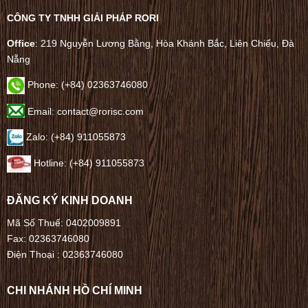
CÔNG TY TNHH GIẢI PHÁP RORI
Office
: 219 Nguyễn Lương Bằng, Hòa Khánh Bắc, Liên Chiểu, Đà
Nẵng
Phone:
(+84) 02363746080
Email: contact@rorisc.com
Zalo: (+84) 911055873
Hotline: (+84) 911055873
ĐĂNG KÝ KINH DOANH
Mã Số Thuế: 0402009891
Fax: 02363746080
Điện Thoại :
02363746080
CHI NHÁNH HỒ CHÍ MINH