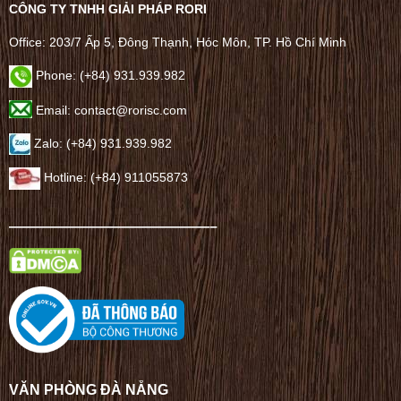
CÔNG TY TNHH GIẢI PHÁP RORI
Office: 203/7 Ấp 5, Đông Thạnh, Hóc Môn, TP. Hồ Chí Minh
Phone: (+84) 931.939.982
Email: contact@rorisc.com
Zalo: (+84) 931.939.982
Hotline: (+84) 911055873
——————————————–
VĂN PHÒNG ĐÀ NẴNG