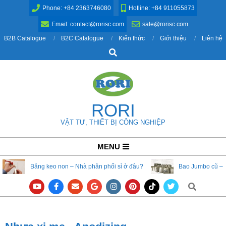
Skip
Phone: +84 2363746080
Hotline: +84 911055873
to
Email: contact@rorisc.com
sale@rorisc.com
content
B2B Catalogue
B2C Catalogue
Kiến thức
Giới thiệu
Liên hệ
Search
RORI
VẬT TƯ, THIẾT BỊ CÔNG NGHIỆP
Primary
MENU
Navigation
Băng keo non – Nhà phân phối sỉ ở đâu?
Bao Jumbo cũ – 
Menu
Search