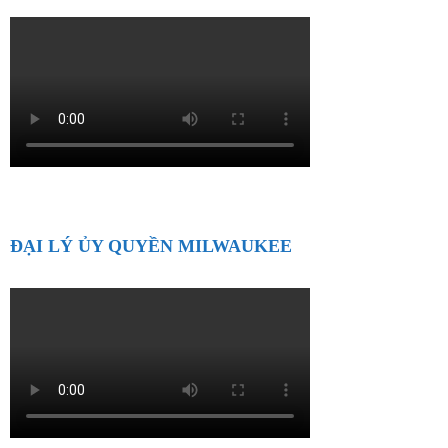
ĐẠI LÝ ỦY QUYỀN MILWAUKEE