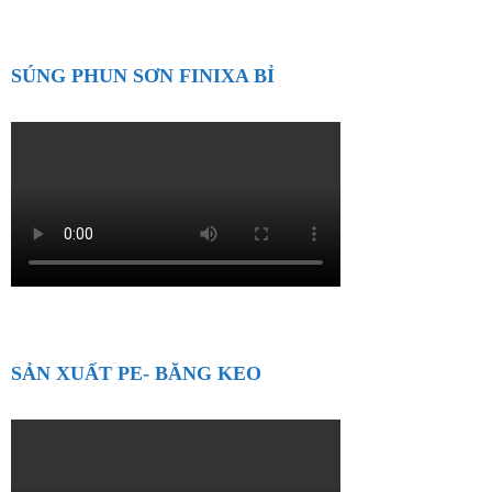
SÚNG PHUN SƠN FINIXA BỈ
SẢN XUẤT PE- BĂNG KEO