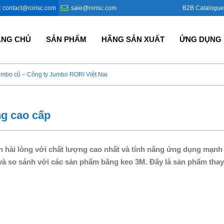
B2B Catalogue
: contact@rorisc.com
sale@rorisc.com
ANG CHỦ
SẢN PHẨM
HÃNG SẢN XUẤT
ỨNG DỤNG
umbo cũ – Công ty Jumbo RORI Việt Nam?
Bao Jumbo giá rẻ – Giải p
ng cao cấp
n hài lòng với chất lượng cao nhất và tính năng ứng dụng mạnh
à so sánh với các sản phẩm băng keo 3M. Đây là sản phẩm thay