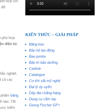
kết hợp với
á đỡ
KIẾN THỨC – GIẢI PHÁP
p phù hợp
iện điện tử
,
Băng keo
Bảo hộ lao động
Bao jumbo
Bảo trì bảo dưỡng
Carlisle
hắc nghiệt.
Catalogue
t cả các
Cơ khí sắt mỹ nghệ
Đại lý ủy uyền
Dây đai chằng hàng
ản phẩm
băng
Dụng cụ cầm tay
ế nào. Tất
Georg Fischer GF+
 được kiểm