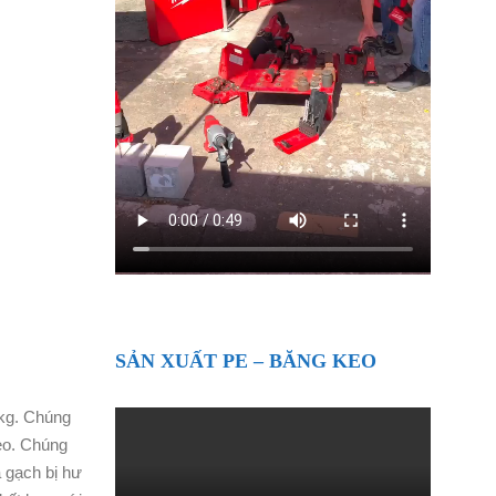
SẢN XUẤT PE – BĂNG KEO
 kg. Chúng
eo. Chúng
à gạch bị hư