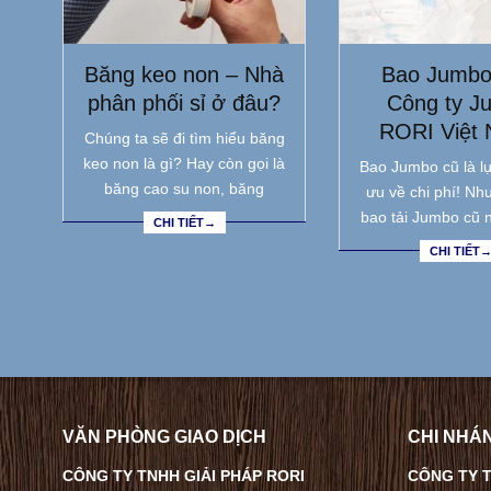
Băng keo non – Nhà
Bao Jumbo
phân phối sỉ ở đâu?
Công ty J
RORI Việt
Chúng ta sẽ đi tìm hiểu băng
keo non là gì? Hay còn gọi là
Bao Jumbo cũ là lự
băng cao su non, băng
ưu về chi phí! Nh
bao tải Jumbo cũ 
CHI TIẾT→
CHI TIẾT
VĂN PHÒNG GIAO DỊCH
CHI NHÁN
CÔNG TY TNHH GIẢI PHÁP RORI
CÔNG TY T