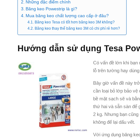
Những đặc điểm chính
Băng keo Powestrip là gì?
Mua băng keo chất lượng cao cấp ở đâu?
Băng keo Tesa có tốt hơn băng keo 3M không?
Băng keo thay thế băng keo 3M có chi phí rẻ hơn?
Hướng dẫn sử dụng Tesa Pow
Có vấn đề lớn khi bạn 
lỗ trên tường hay dùng
Bây giờ vấn đề này trở
cần loại bỏ lớp bảo vệ
bề mặt sạch sẽ và bằn
thứ hai và sẵn sàn để 
2 kg. Nhưng bạn cũng 
không để lại dấu vết.
Với ứng dụng băng keo