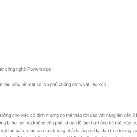
hờ công nghệ Powerstrips
 liệu xốp, bề mặt có lớp phủ chống dính, vật liệu xốp
tưởng cho việc cố định nhưng có thể tháo rời các vật nặng lên đến 2
ông bị hư hại mà không cần phải khoan lỗ làm hư hỏng bề mặt cần tr
vật thể bất cứ lúc nào mà không phải lo lắng để lại dấu trên tường v