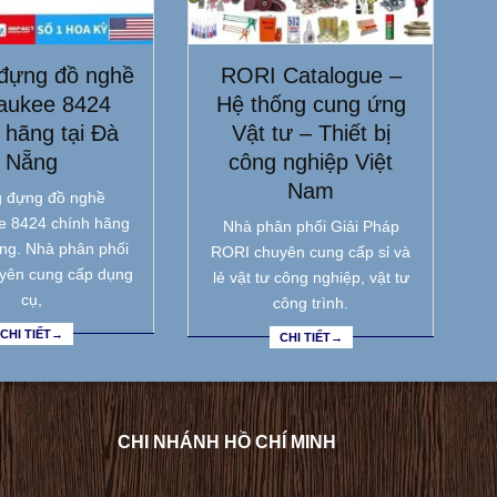
đựng đồ nghề
RORI Catalogue –
aukee 8424
Hệ thống cung ứng
 hãng tại Đà
Vật tư – Thiết bị
Nẵng
công nghiệp Việt
Nam
 đựng đồ nghề
e 8424 chính hãng
Nhà phân phối Giải Pháp
ẵng. Nhà phân phối
RORI chuyên cung cấp sỉ và
yên cung cấp dụng
lẻ vật tư công nghiệp, vật tư
cụ,
công trình.
CHI TIẾT→
CHI TIẾT→
CHI NHÁNH HỒ CHÍ MINH