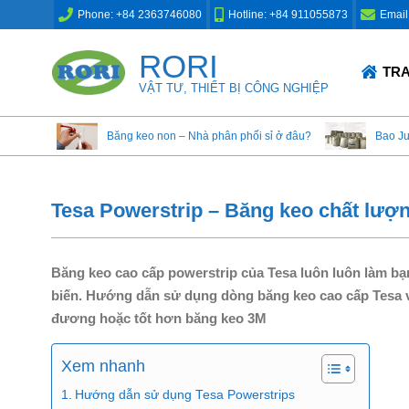
Skip
Phone: +84 2363746080
Hotline: +84 911055873
Email
to
content
RORI
Primary
TR
Navigation
VẬT TƯ, THIẾT BỊ CÔNG NGHIỆP
Menu
Băng keo non – Nhà phân phối sỉ ở đâu?
Bao J
Tesa Powerstrip – Băng keo chất lượ
Băng keo cao cấp powerstrip của Tesa luôn luôn làm bạ
biến. Hướng dẫn sử dụng dòng băng keo cao cấp Tesa v
đương hoặc tốt hơn băng keo 3M
Xem nhanh
Hướng dẫn sử dụng Tesa Powerstrips