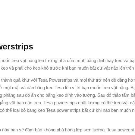
erstrips
muốn treo vật nặng lên tường nhà của mình bằng đinh hay keo và bạn
 keo và phải cho keo khô trước khi bạn muốn bất cứ vật nào lên trên
 thành quá khứ với Tesa Powerstrips và mọi thứ trở nên dễ dàng hơn
 ở một mặt và dán băng keo Tesa lên vị trí bạn muốn treo vật nặng. B
g phẳng sau đó ấn cho băng keo dính vào tường. Sau đó tháo tấm b
gắng vật bạn cần treo. Tesa powerstrips chất lượng có thể treo vật n
có thể loại bỏ băng keo Tesa power strips bất cứ khi nào bạn muốn 
 này bạn sẽ đảm bảo không phá hỏng lớp sơn tường. Tesa power str