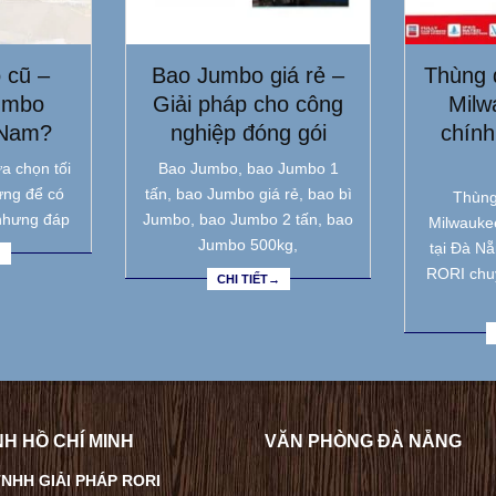
 cũ –
Bao Jumbo giá rẻ –
Thùng 
umbo
Giải pháp cho công
Milw
 Nam?
nghiệp đóng gói
chính
a chọn tối
Bao Jumbo, bao Jumbo 1
ưng để có
tấn, bao Jumbo giá rẻ, bao bì
Thùng
nhưng đáp
Jumbo, bao Jumbo 2 tấn, bao
Milwauke
Jumbo 500kg,
tại Đà N
→
RORI chu
CHI TIẾT→
H HỒ CHÍ MINH
VĂN PHÒNG ĐÀ NẴNG
NHH GIẢI PHÁP RORI