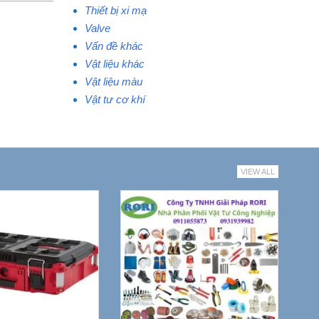
Thiết bị xi mạ
Valve
Vấn đề khác
Vật liệu khác
Vật liệu màu
Vật tư cơ khí
VIEW ALL