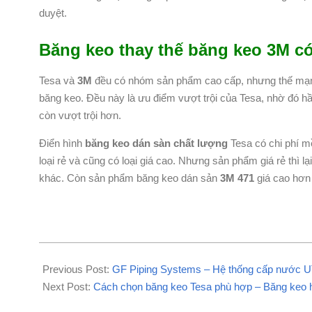
duyệt.
Băng keo thay thế băng keo 3M có
Tesa và
3M
đều có nhóm sản phẩm cao cấp, nhưng thế mạn
băng keo. Đều này là ưu điểm vượt trội của Tesa, nhờ đó 
còn vượt trội hơn.
Điển hình
băng keo dán sàn chất lượng
Tesa có chi phí m
loại rẻ và cũng có loại giá cao. Nhưng sản phẩm giá rẻ th
khác. Còn sản phẩm băng keo dán sản
3M 471
giá cao hơ
2021-
04-
Previous Post:
GF Piping Systems – Hệ thống cấp nước 
25
Next Post:
Cách chọn băng keo Tesa phù hợp – Băng keo h