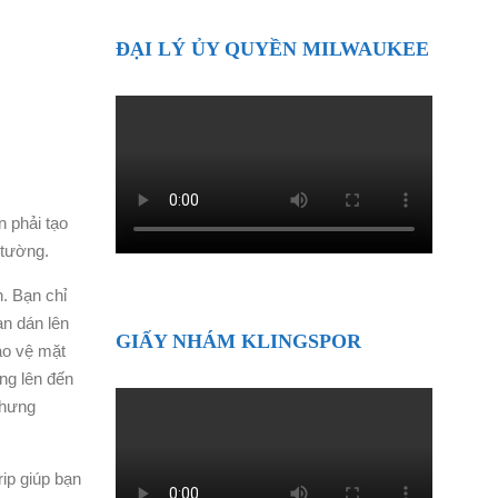
ĐẠI LÝ ỦY QUYỀN MILWAUKEE
 phải tạo
 tường.
. Bạn chỉ
ạn dán lên
GIẤY NHÁM KLINGSPOR
ảo vệ mặt
ặng lên đến
nhưng
ip giúp bạn