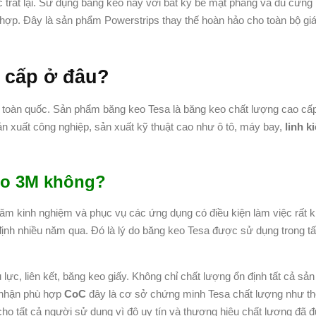
 trát lại. Sử dụng băng keo này với bất kỳ bề mặt phẳng và đủ cứng 
 hợp. Đây là sản phẩm Powerstrips thay thế hoàn hảo cho toàn bộ gi
 cấp ở đâu?
toàn quốc. Sản phẩm băng keo Tesa là băng keo chất lượng cao cấ
 xuất công nghiệp, sản xuất kỹ thuật cao như ô tô, máy bay,
linh k
eo 3M không?
ăm kinh nghiệm và phục vụ các ứng dụng có điều kiện làm việc rất k
h nhiều năm qua. Đó là lý do băng keo Tesa được sử dụng trong tấ
lực, liên kết, băng keo giấy. Không chỉ chất lượng ổn định tất cả s
 nhận phù hợp
CoC
đây là cơ sở chứng minh Tesa chất lượng như th
cho tất cả người sử dụng vì độ uy tín và thương hiệu chất lượng đã