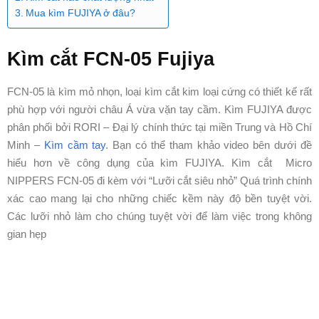
Mua kìm FUJIYA ở đâu?
Kìm cắt FCN-05 Fujiya
FCN-05 là kìm mỏ nhọn, loại kìm cắt kim loại cứng có thiết kế rất
phù hợp với người châu Á vừa vặn tay cầm. Kìm FUJIYA được
phân phối bởi RORI – Đại lý chính thức tại miền Trung và Hồ Chí
Minh –
Kìm cầm tay
. Bạn có thể tham khảo video bên dưới đề
hiểu hơn về công dụng của kìm FUJIYA. Kìm cắt Micro
NIPPERS FCN-05 đi kèm với “Lưỡi cắt siêu nhỏ” Quá trình chính
xác cao mang lại cho những chiếc kềm này độ bền tuyệt vời.
Các lưỡi nhỏ làm cho chúng tuyệt vời để làm việc trong không
gian hẹp