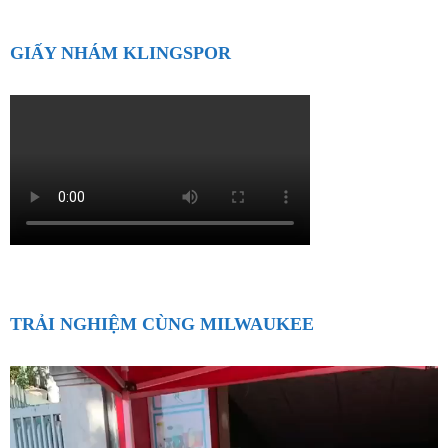
GIẤY NHÁM KLINGSPOR
TRẢI NGHIỆM CÙNG MILWAUKEE