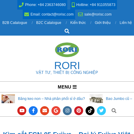
Skip
Phone: +84 2363746080
Hotline: +84 911055873
to
Email: contact@rorisc.com
sale@rorisc.com
content
B2B Catalogue
B2C Catalogue
Kiến thức
Giới thiệu
Liên hệ
Search
RORI
VẬT TƯ, THIẾT BỊ CÔNG NGHIỆP
Primary
MENU
Navigation
Băng keo non – Nhà phân phối sỉ ở đâu?
Bao Jumbo cũ – 
Menu
Search