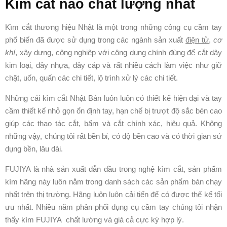
Kìm cắt nào chất lượng nhất
Kìm cắt thương hiệu Nhật là một trong những công cụ cầm tay
phổ biến đã được sử dụng trong các ngành sản xuất
điện tử
,
cơ
khí
, xây dựng, công nghiệp với công dụng chính đùng để cắt dây
kim loại, dây nhựa, dây cáp và rất nhiều cách làm việc như giữ
chặt, uốn, quấn các chi tiết, lộ trình xử lý các chi tiết.
Những cái kìm cắt Nhật Bản luôn luôn có thiết kế hiện đại và tay
cầm thiết kế nhỏ gọn ổn định tay, hạn chế bị trượt độ sắc bén cao
giúp các thao tác cắt, bấm và cắt chính xác, hiệu quả. Không
những vậy, chúng tôi rất bền bỉ, có độ bền cao và có thời gian sử
dụng bền, lâu dài.
FUJIYA là nhà sản xuất dẫn dầu trong nghệ kìm cắt, sản phẩm
kìm hãng này luôn nằm trong danh sách các sản phẩm bán chạy
nhất trên thị trường. Hãng luôn luôn cải tiến để có được thế kế tối
ưu nhất. Nhiều năm phân phối dụng cụ cầm tay chúng tôi nhận
thấy kìm FUJIYA chất lường và giá cả cực kỳ hợp lý.