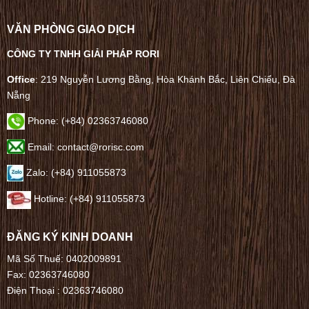
VĂN PHÒNG GIAO DỊCH
CÔNG TY TNHH GIẢI PHÁP RORI
Office
: 219 Nguyễn Lương Bằng, Hòa Khánh Bắc, Liên Chiểu, Đà
Nẵng
Phone:
(+84) 02363746080
Email: contact@rorisc.com
Zalo: (+84) 911055873
Hotline: (+84) 911055873
ĐĂNG KÝ KINH DOANH
Mã Số Thuế: 0402009891
Fax: 02363746080
Điện Thoại :
02363746080