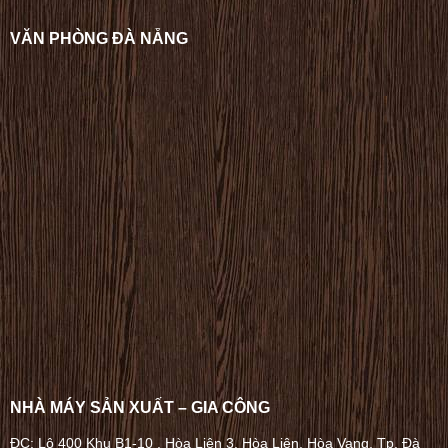
VĂN PHÒNG ĐÀ NẴNG
NHÀ MÁY SẢN XUẤT – GIA CÔNG
ĐC: Lô 400 Khu B1-10 , Hòa Liên 3, Hòa Liên, Hòa Vang, Tp. Đà