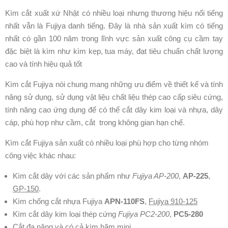
Kìm cắt xuất xứ Nhật có nhiều loại nhưng thương hiệu nổi tiếng
nhất vẫn là Fujiya danh tiếng. Đây là nhà sản xuất kìm có tiếng
nhất có gần 100 năm trong lĩnh vực sản xuất công cụ cầm tay
đặc biệt là kìm như kìm kẹp, tua máy, đạt tiêu chuẩn chất lượng
cao và tính hiệu quả tốt
Kìm cắt Fujiya nói chung mang những ưu điểm về thiết kế và tính
năng sử dụng, sử dụng vật liệu chất liệu thép cao cấp siêu cứng,
tính năng cao ứng dụng để có thể cắt dây kim loại và nhựa, dây
cáp, phù hợp như cầm, cắt trong không gian hạn chế.
Kìm cắt Fujiya sản xuất có nhiều loại phù hợp cho từng nhóm
công việc khác nhau:
Kìm cắt dây với các sản phẩm như
Fujiya AP-200
,
AP-225
,
GP-150
.
Kìm chống cắt nhựa Fujiya
APN-110FS
,
Fujiya 910-125
Kìm cắt dây kim loại thép cứng
Fujiya PC2-200
,
PC5-280
Cắt đa năng và có cả kìm hãm mini.