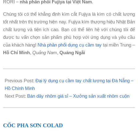
RORI –
nhà phân phôi Fujiya tại Việt Nam
.
Chúng tôi có thể khẳng định kìm cắt Fujiya là kìm có chất lượng
tốt nhất trên thị trường hiện nay. Fujiya kìm thượng hiệu Nhật Bản
chất lượng và tiện ích cao. Bạn có thể liên hệ với chúng tôi để
được tu vấn chọn sản phẩm phù hợp với ứng dụng và yêu cầu
của khách hàng!
Nhà phân phối dụng cụ cầm tay
tại miền Trung –
Hồ Chí Minh
,
Quảng Nam
,
Quảng Ngãi
2022-
03-
Previous Post:
Đại lý dụng cụ cầm tay chất lượng tại Đà Nẵng –
20
Hồ Chính Minh
Next Post:
Bán dây nhôm giá sỉ – Xưởng sản xuất nhôm cuộn
CỐC PHA SƠN COLAD