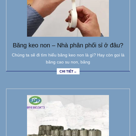
Băng keo non – Nhà phân phối sỉ ở đâu?
Chúng ta sẽ đi tìm hiểu băng keo non là gì? Hay còn gọi là
băng cao su non, băng
CHI TIẾT→