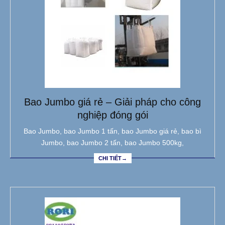
Bao Jumbo giá rẻ – Giải pháp cho công
nghiệp đóng gói
Bao Jumbo, bao Jumbo 1 tấn, bao Jumbo giá rẻ, bao bì
Jumbo, bao Jumbo 2 tấn, bao Jumbo 500kg,
CHI TIẾT→