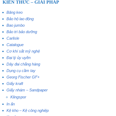
KIẾN THỨC – GIẢI PHÁP
Băng keo
Bảo hộ lao động
Bao jumbo
Bảo trì bảo dưỡng
Carlisle
Catalogue
Cơ khí sắt mỹ nghệ
Đại lý ủy uyền
Dây đai chằng hàng
Dụng cụ cầm tay
Georg Fischer GF+
Giấy kraft
Giấy nhám – Sandpaper
Klingspor
In ấn
Kệ kho – Kệ công nghiệp