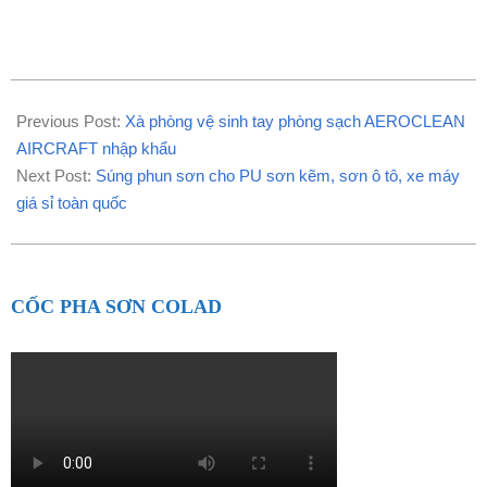
2020-
08-
Previous Post:
Xà phòng vệ sinh tay phòng sạch AEROCLEAN
31
AIRCRAFT nhập khẩu
Next Post:
Súng phun sơn cho PU sơn kẽm, sơn ô tô, xe máy
giá sỉ toàn quốc
CỐC PHA SƠN COLAD