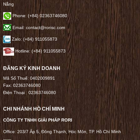
Nẵng
Phone:
(+84) 02363746080
Email: contact@rorisc.com
Zalo: (+84) 911055873
Hotline: (+84) 911055873
ĐĂNG KÝ KINH DOANH
Mã Số Thuế: 0402009891
Fax: 02363746080
Điện Thoại :
02363746080
CHI NHÁNH HỒ CHÍ MINH
CÔNG TY TNHH GIẢI PHÁP RORI
Office: 203/7 Ấp 5, Đông Thạnh, Hóc Môn, TP. Hồ Chí Minh