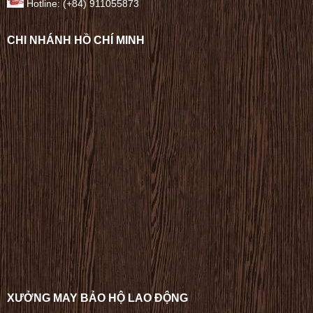
Hotline: (+84) 911055873
CHI NHÁNH HỒ CHÍ MINH
XƯỞNG MAY BẢO HỘ LAO ĐỘNG