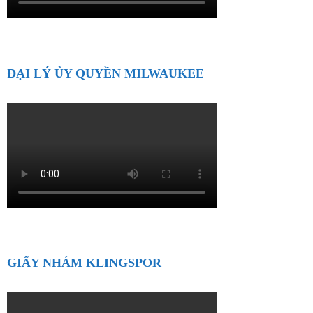
ĐẠI LÝ ỦY QUYỀN MILWAUKEE
GIẤY NHÁM KLINGSPOR