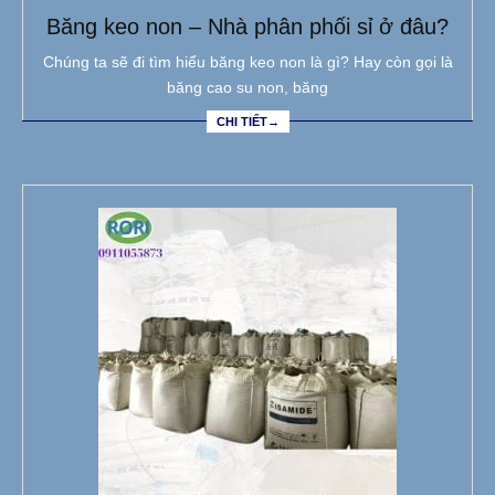
Băng keo non – Nhà phân phối sỉ ở đâu?
Chúng ta sẽ đi tìm hiểu băng keo non là gì? Hay còn gọi là
băng cao su non, băng
CHI TIẾT→