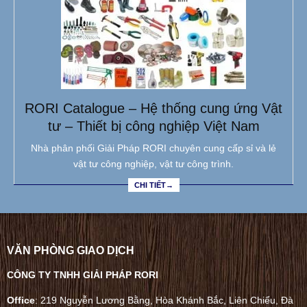
RORI Catalogue – Hệ thống cung ứng Vật
tư – Thiết bị công nghiệp Việt Nam
Nhà phân phối Giải Pháp RORI chuyên cung cấp sỉ và lẻ
vật tư công nghiệp, vật tư công trình.
CHI TIẾT→
VĂN PHÒNG GIAO DỊCH
CÔNG TY TNHH GIẢI PHÁP RORI
Office
: 219 Nguyễn Lương Bằng, Hòa Khánh Bắc, Liên Chiểu, Đà