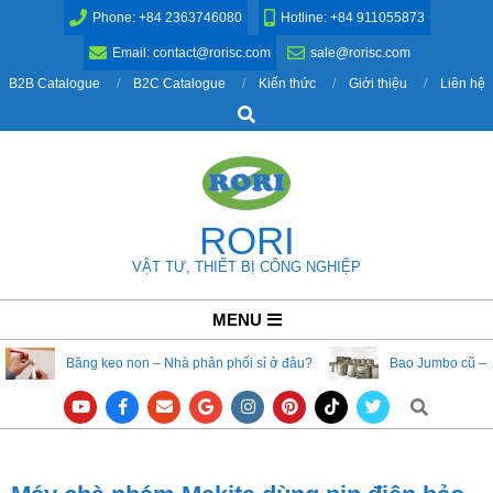
Skip
Phone: +84 2363746080
Hotline: +84 911055873
to
Email: contact@rorisc.com
sale@rorisc.com
content
B2B Catalogue
B2C Catalogue
Kiến thức
Giới thiệu
Liên hệ
Search
RORI
VẬT TƯ, THIẾT BỊ CÔNG NGHIỆP
Primary
MENU
Navigation
Băng keo non – Nhà phân phối sỉ ở đâu?
Bao Jumbo cũ – 
Menu
Search