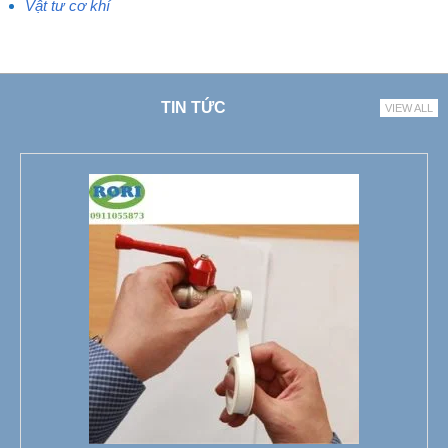
Vật tư cơ khí
TIN TỨC
VIEW ALL