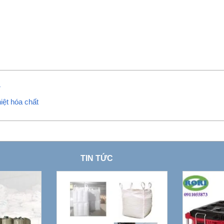
T
iệt hóa chất
TIN TỨC