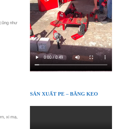
a cũng như
SẢN XUẤT PE – BĂNG KEO
ơn, xi mạ,