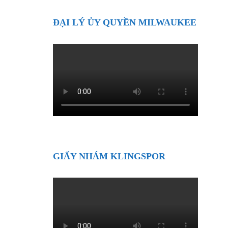
ĐẠI LÝ ỦY QUYỀN MILWAUKEE
GIẤY NHÁM KLINGSPOR