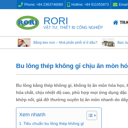
Skip
Phone: +84 2363746080
Hotline: +84 911055873
Email
to
content
RORI
Primary
TR
Navigation
VẬT TƯ, THIẾT BỊ CÔNG NGHIỆP
Menu
Băng keo non – Nhà phân phối sỉ ở đâu?
Bao J
Bu lông thép không gỉ chịu ăn mòn hóa
Bu lông bằng thép không gỉ, không bị ăn mòn hóa học, 
hóa chất, chịu nhiệt độ cao, phù hợp mọi ứng dụng đặc 
khớp nối, giá đỡ thường xuyên bị ăn mòn nhanh do dây
Xem nhanh
Tiêu chuẩn bu lông thép không gỉ