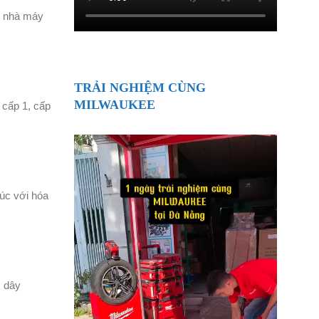
ho nhà máy
TRẢI NGHIỆM CÙNG
MILWAUKEE
 cấp 1, cấp
xúc với hóa
, dây