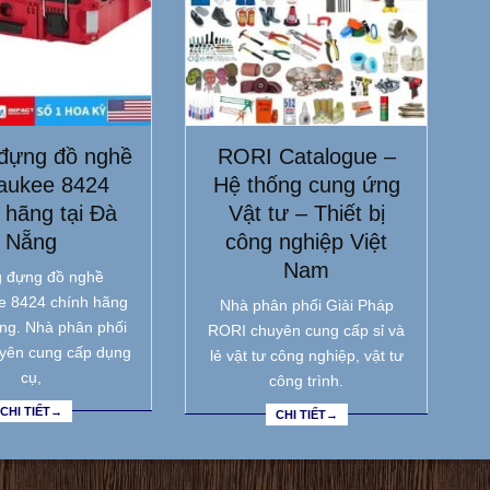
đựng đồ nghề
RORI Catalogue –
aukee 8424
Hệ thống cung ứng
 hãng tại Đà
Vật tư – Thiết bị
Nẵng
công nghiệp Việt
Nam
 đựng đồ nghề
e 8424 chính hãng
Nhà phân phối Giải Pháp
ẵng. Nhà phân phối
RORI chuyên cung cấp sỉ và
yên cung cấp dụng
lẻ vật tư công nghiệp, vật tư
cụ,
công trình.
CHI TIẾT→
CHI TIẾT→