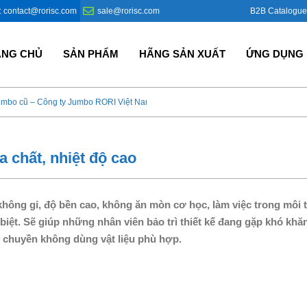
B2B Catalogue
: contact@rorisc.com
sale@rorisc.com
ANG CHỦ
SẢN PHẨM
HÃNG SẢN XUẤT
ỨNG DỤNG
umbo cũ – Công ty Jumbo RORI Việt Nam?
Bao Jumbo giá rẻ – Giải p
 chất, nhiệt độ cao
không gỉ, độ bền cao, không ăn mòn cơ học, làm việc trong môi
biệt. Sẽ giúp những nhân viên bảo trì thiết kế đang gặp khó khă
 chuyền không dùng vật liệu phù hợp.