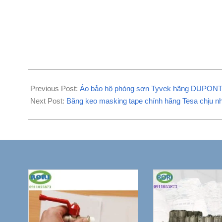
2020-
08-
Previous Post:
Áo bảo hộ phòng sơn Tyvek hãng DUPON
15
Next Post:
Băng keo masking tape chính hãng Tesa chịu nh