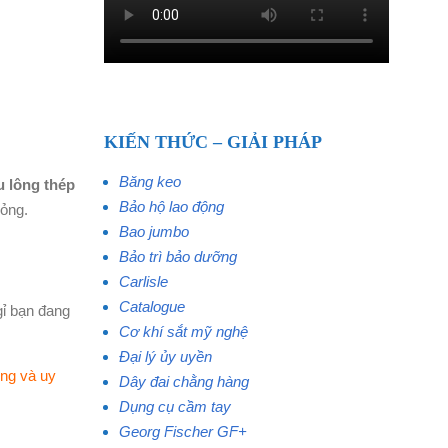
KIẾN THỨC – GIẢI PHÁP
Băng keo
 lông thép
Bảo hộ lao động
hỏng.
Bao jumbo
Bảo trì bảo dưỡng
Carlisle
Catalogue
ỉ bạn đang
Cơ khí sắt mỹ nghệ
Đại lý ủy uyền
ợng và uy
Dây đai chằng hàng
Dụng cụ cầm tay
Georg Fischer GF+