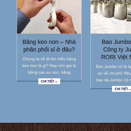
Băng keo non – Nhà
Bao Jumbo
phân phối sỉ ở đâu?
Công ty J
RORI Việt
Chúng ta sẽ đi tìm hiểu băng
keo non là gì? Hay còn gọi là
Bao Jumbo cũ là lự
băng cao su non, băng
ưu về chi phí! Nh
bao tải Jumbo cũ 
CHI TIẾT→
CHI TIẾT