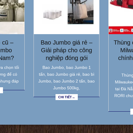
 cũ –
Bao Jumbo giá rẻ –
Thùng 
umbo
Giải pháp cho công
Milw
 Nam?
nghiệp đóng gói
chính
a chọn tối
Bao Jumbo, bao Jumbo 1
ưng để có
tấn, bao Jumbo giá rẻ, bao bì
Thùng
nhưng đáp
Jumbo, bao Jumbo 2 tấn, bao
Milwauke
Jumbo 500kg,
tại Đà N
→
RORI chu
CHI TIẾT→