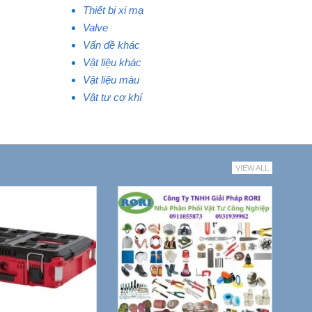
Thiết bị xi mạ
Valve
Vấn đề khác
Vật liệu khác
Vật liệu màu
Vật tư cơ khí
VIEW ALL