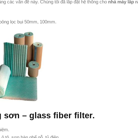
lắng các vấn đề này. Chúng tối đã lắp đặt hệ thống cho
nhà máy lắp r
bông lọc bụi 50mm, 100mm.
ơn – glass fiber filter.
hiệm.
 tô, sơn bàn ghế gỗ, tủ điện.