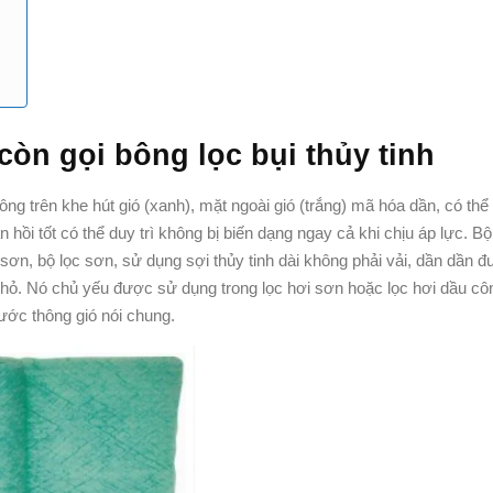
y còn gọi bông lọc bụi thủy tinh
bông trên khe hút gió (xanh), mặt ngoài gió (trắng) mã hóa dần, có thể 
ồi tốt có thể duy trì không bị biến dạng ngay cả khi chịu áp lực. Bộ
 sơn, bộ lọc sơn, sử dụng sợi thủy tinh dài không phải vải, dần dần 
 nhỏ. Nó chủ yếu được sử dụng trong lọc hơi sơn hoặc lọc hơi dầu cô
ước thông gió nói chung.