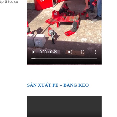
áp ô tô
, xử
SẢN XUẤT PE – BĂNG KEO