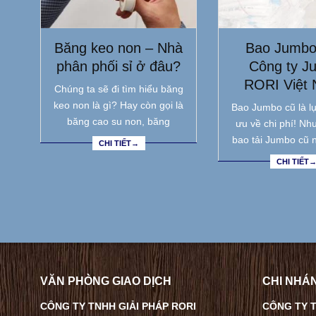
Băng keo non – Nhà
Bao Jumbo
phân phối sỉ ở đâu?
Công ty J
RORI Việt
Chúng ta sẽ đi tìm hiểu băng
keo non là gì? Hay còn gọi là
Bao Jumbo cũ là lự
băng cao su non, băng
ưu về chi phí! Nh
bao tải Jumbo cũ 
CHI TIẾT→
CHI TIẾT
VĂN PHÒNG GIAO DỊCH
CHI NHÁN
CÔNG TY TNHH GIẢI PHÁP RORI
CÔNG TY T