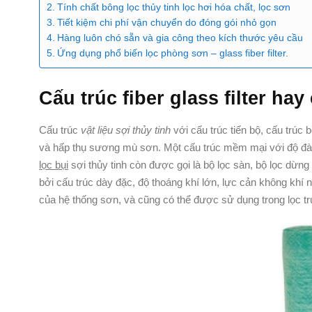
Tính chất bông lọc thủy tinh lọc hơi hóa chất, lọc sơn
Tiết kiệm chi phí vận chuyển do đóng gói nhỏ gọn
Hàng luôn chó sẵn và gia công theo kích thước yêu cầu
Ứng dụng phổ biến lọc phòng sơn – glass fiber filter.
Cấu trúc fiber
glass
filter ha
Cấu trúc
vật liệu sợi thủy tinh
với cấu trúc tiến bộ, cấu trúc 
và hấp thụ sương mù sơn. Một cấu trúc mềm mại với độ đàn h
lọc bụi
sợi thủy tinh còn được gọi là bộ lọc sàn, bộ lọc dừng
bởi cấu trúc dày đặc, độ thoáng khí lớn, lực cản không khí
của hệ thống sơn, và cũng có thể được sử dụng trong lọc tr