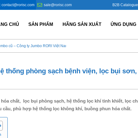
B2B Catalogue
: contact@rorisc.com
sale@rorisc.com
ANG CHỦ
SẢN PHẨM
HÃNG SẢN XUẤT
ỨNG DỤNG
umbo cũ – Công ty Jumbo RORI Việt Nam?
Bao Jumbo giá rẻ – Giải p
ệ thống phòng sạch bệnh viện, lọc bụi sơn, 
óa chất, lọc bụi phòng sạch, hệ thống lọc khí tinh khiết, lọc c
êu cầu, phù hợp hệ thống lọc không khí, buồng phun hóa chất.
h