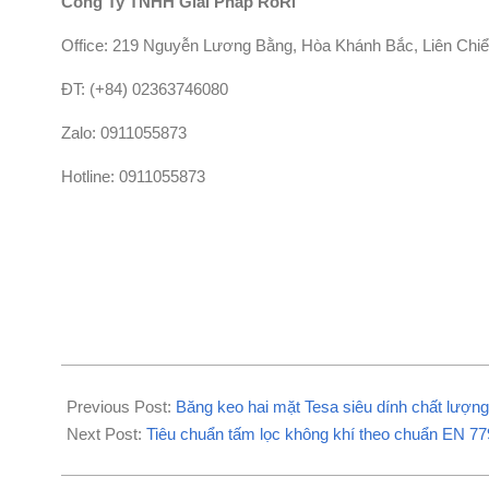
Công Ty TNHH Giải Pháp RoRi
Office: 219 Nguyễn Lương Bằng, Hòa Khánh Bắc, Liên Chi
ĐT:
(+84) 02363746080
Zalo: 0911055873
Hotline: 0911055873
2020-
08-
Previous Post:
Băng keo hai mặt Tesa siêu dính chất lượng 
22
Next Post:
Tiêu chuẩn tấm lọc không khí theo chuẩn EN 77