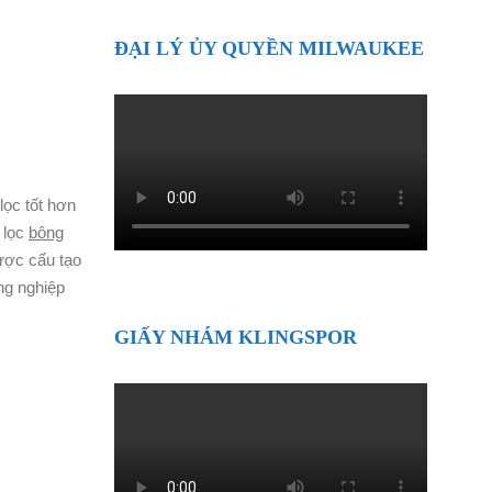
ĐẠI LÝ ỦY QUYỀN MILWAUKEE
lọc tốt hơn
 lọc
bông
được cấu tạo
ng nghiệp
GIẤY NHÁM KLINGSPOR