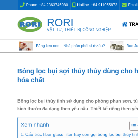
Skip
Phone: +84 2363746080
Hotline: +84 911055873
Email
to
content
RORI
Primary
TR
Navigation
VẬT TƯ, THIẾT BỊ CÔNG NGHIỆP
Menu
Băng keo non – Nhà phân phối sỉ ở đâu?
Bao J
Bông lọc bụi sợi thủy thủy dùng cho h
hóa chất
Bông lọc bụi thủy tinh sử dụng cho phòng phun sơn, tủ h
kích thước đa dạng theo yêu cầu. Thiết kế riêng theo y
Xem nhanh
Cấu trúc fiber glass filter hay còn gọi bông lọc bụi thủy tin