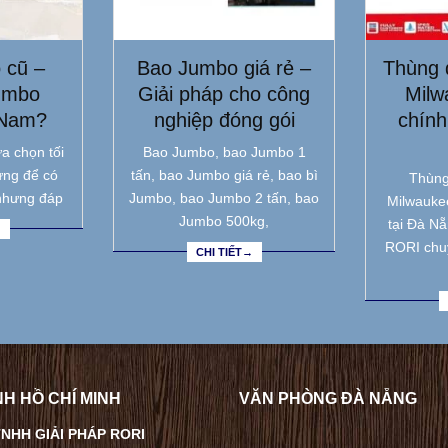
 cũ –
Bao Jumbo giá rẻ –
Thùng 
umbo
Giải pháp cho công
Milw
 Nam?
nghiệp đóng gói
chính
a chọn tối
Bao Jumbo, bao Jumbo 1
ưng để có
tấn, bao Jumbo giá rẻ, bao bì
Thùng
nhưng đáp
Jumbo, bao Jumbo 2 tấn, bao
Milwauke
Jumbo 500kg,
tại Đà N
→
RORI chu
CHI TIẾT→
H HỒ CHÍ MINH
VĂN PHÒNG ĐÀ NẴNG
NHH GIẢI PHÁP RORI