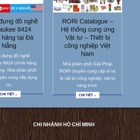
đựng đồ nghề
RORI Catalogue –
aukee 8424
Hệ thống cung ứng
 hãng tại Đà
Vật tư – Thiết bị
Nẵng
công nghiệp Việt
Nam
 đựng đồ nghề
e 8424 chính hãng
Nhà phân phối Giải Pháp
ẵng. Nhà phân phối
RORI chuyên cung cấp sỉ và
yên cung cấp dụng
lẻ vật tư công nghiệp, vật tư
cụ,
công trình.
CHI TIẾT→
CHI TIẾT→
CHI NHÁNH HỒ CHÍ MINH