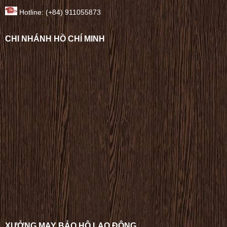
Hotline: (+84) 911055873
CHI NHÁNH HỒ CHÍ MINH
XƯỞNG MAY BẢO HỘ LAO ĐỘNG