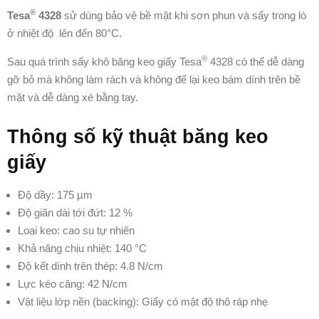
®
Tesa
4328
sử dùng bảo vệ bề mặt khi sơn phun và sấy trong lò
ở nhiệt độ lên đến 80°C.
®
Sau quá trình sấy khô băng keo giấy T
esa
4328 có thể dễ dàng
gỡ bỏ mà không làm rách và không để lại keo bám dính trên bề
mặt và dễ dàng xé bằng tay.
Thông số kỹ thuật băng keo
giấy
Độ dầy: 175 µm
Độ giãn dài tới đứt: 12 %
Loại keo: cao su tự nhiên
Khả năng chịu nhiệt: 140 °C
Độ kết dính trên thép: 4.8 N/cm
Lực kéo căng: 42 N/cm
Vật liệu lớp nền (backing): Giấy có mật độ thô ráp nhẹ