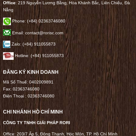
Office
: 219 Nguyễn Lương Bằng, Hòa Khánh Bắc, Liên Chiểu, Đà
Nẵng
Phone:
(+84) 02363746080
Email: contact@rorisc.com
Zalo: (+84) 911055873
Hotline: (+84) 911055873
ĐĂNG KÝ KINH DOANH
Mã Số Thuế: 0402009891
Fax: 02363746080
Điện Thoại :
02363746080
CHI NHÁNH HỒ CHÍ MINH
CÔNG TY TNHH GIẢI PHÁP RORI
Office: 203/7 Ấp 5, Đông Thạnh, Hóc Môn, TP. Hồ Chí Minh