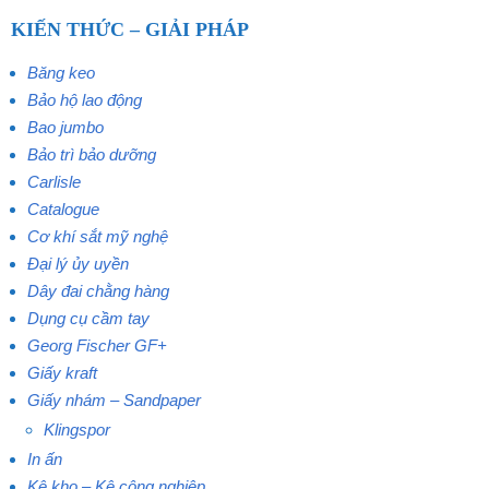
KIẾN THỨC – GIẢI PHÁP
Băng keo
Bảo hộ lao động
Bao jumbo
Bảo trì bảo dưỡng
Carlisle
Catalogue
Cơ khí sắt mỹ nghệ
Đại lý ủy uyền
Dây đai chằng hàng
Dụng cụ cầm tay
Georg Fischer GF+
Giấy kraft
Giấy nhám – Sandpaper
Klingspor
In ấn
Kệ kho – Kệ công nghiệp