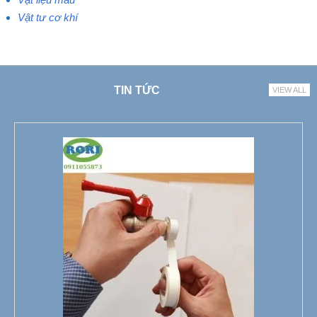
Vật tư cơ khí
TIN TỨC
VIEW ALL