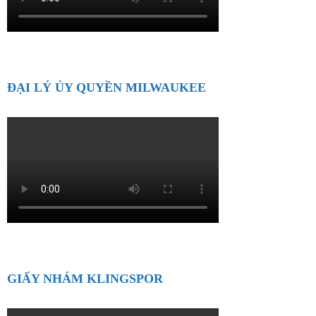
ĐẠI LÝ ỦY QUYỀN MILWAUKEE
GIẤY NHÁM KLINGSPOR