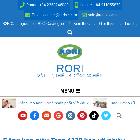
Skip
Phone: +84 2363746080
Hotline: +84 911055873
to
Email: contact@rorisc.com
sale@rorisc.com
content
B2B Catalogue
B2C Catalogue
Kiến thức
Giới thiệu
Liên hệ
Search
RORI
VẬT TƯ, THIẾT BỊ CÔNG NGHIỆP
Primary
MENU
Navigation
Băng keo non – Nhà phân phối sỉ ở đâu?
Bao Jumbo cũ – 
Menu
Search