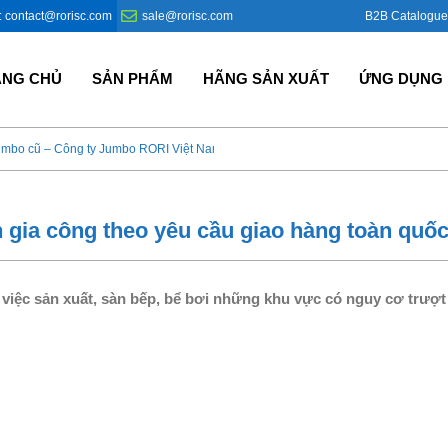
B2B Catalogue
: contact@rorisc.com
sale@rorisc.com
ANG CHỦ
SẢN PHẨM
HÃNG SẢN XUẤT
ỨNG DỤNG
umbo cũ – Công ty Jumbo RORI Việt Nam?
Bao Jumbo giá rẻ – Giải p
 gia công theo yêu cầu giao hàng toàn quố
việc sản xuất, sàn bếp, bể bơi những khu vực có nguy cơ trượt