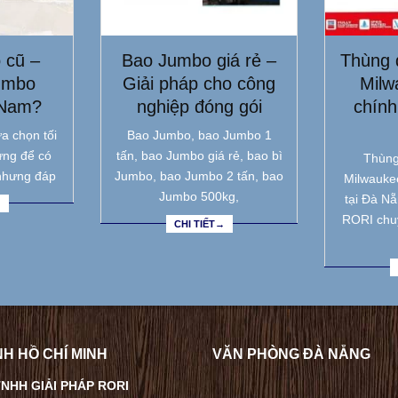
 cũ –
Bao Jumbo giá rẻ –
Thùng 
umbo
Giải pháp cho công
Milw
 Nam?
nghiệp đóng gói
chính
a chọn tối
Bao Jumbo, bao Jumbo 1
ưng để có
tấn, bao Jumbo giá rẻ, bao bì
Thùng
nhưng đáp
Jumbo, bao Jumbo 2 tấn, bao
Milwauke
Jumbo 500kg,
tại Đà N
→
RORI chu
CHI TIẾT→
H HỒ CHÍ MINH
VĂN PHÒNG ĐÀ NẴNG
NHH GIẢI PHÁP RORI