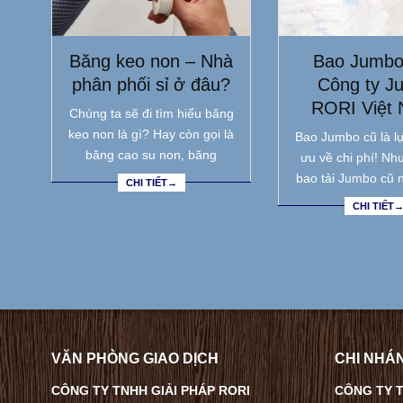
Băng keo non – Nhà
Bao Jumbo
phân phối sỉ ở đâu?
Công ty J
RORI Việt
Chúng ta sẽ đi tìm hiểu băng
keo non là gì? Hay còn gọi là
Bao Jumbo cũ là lự
băng cao su non, băng
ưu về chi phí! Nh
bao tải Jumbo cũ 
CHI TIẾT→
CHI TIẾT
VĂN PHÒNG GIAO DỊCH
CHI NHÁN
CÔNG TY TNHH GIẢI PHÁP RORI
CÔNG TY T