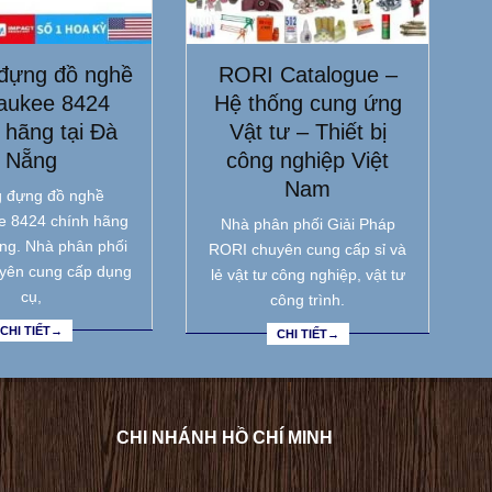
đựng đồ nghề
RORI Catalogue –
aukee 8424
Hệ thống cung ứng
 hãng tại Đà
Vật tư – Thiết bị
Nẵng
công nghiệp Việt
Nam
 đựng đồ nghề
e 8424 chính hãng
Nhà phân phối Giải Pháp
ẵng. Nhà phân phối
RORI chuyên cung cấp sỉ và
yên cung cấp dụng
lẻ vật tư công nghiệp, vật tư
cụ,
công trình.
CHI TIẾT→
CHI TIẾT→
CHI NHÁNH HỒ CHÍ MINH