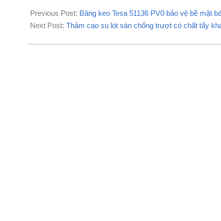
2020-
09-
Previous Post:
Băng keo Tesa 51136 PV0 bảo vệ bề mặt bám
19
Next Post:
Thảm cao su lót sàn chống trượt có chất tẩy kh