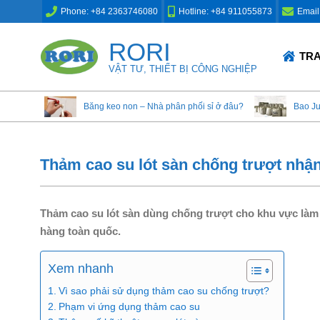
Skip
Phone: +84 2363746080
Hotline: +84 911055873
Email
to
content
RORI
Primary
TR
Navigation
VẬT TƯ, THIẾT BỊ CÔNG NGHIỆP
Menu
Băng keo non – Nhà phân phối sỉ ở đâu?
Bao J
Thảm cao su lót sàn chống trượt nhận
Thảm cao su lót sàn dùng chống trượt cho khu vực làm 
hàng toàn quốc.
Xem nhanh
Vì sao phải sử dụng thảm cao su chống trượt?
Phạm vi ứng dụng thảm cao su