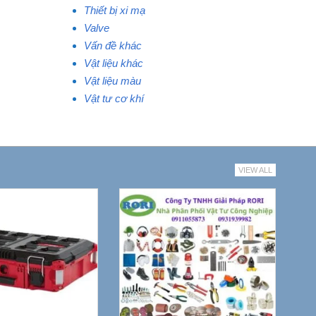
Thiết bị xi mạ
Valve
Vấn đề khác
Vật liệu khác
Vật liệu màu
Vật tư cơ khí
VIEW ALL