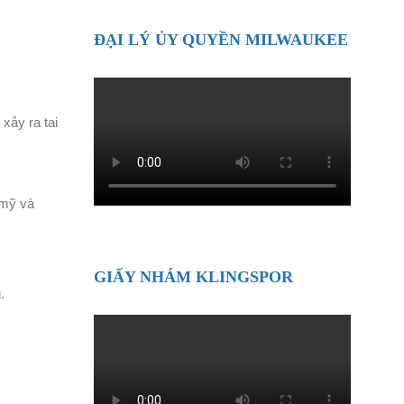
ĐẠI LÝ ỦY QUYỀN MILWAUKEE
xảy ra tai
 mỹ và
GIẤY NHÁM KLINGSPOR
.