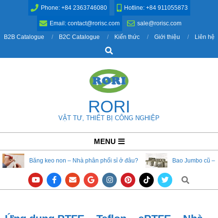
Skip
Phone: +84 2363746080
Hotline: +84 911055873
to
Email: contact@rorisc.com
sale@rorisc.com
content
B2B Catalogue
B2C Catalogue
Kiến thức
Giới thiệu
Liên hệ
Search
RORI
VẬT TƯ, THIẾT BỊ CÔNG NGHIỆP
Primary
MENU
Navigation
Băng keo non – Nhà phân phối sỉ ở đâu?
Bao Jumbo cũ – 
Menu
Search