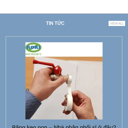
TIN TỨC
VIEW ALL
Băng keo non – Nhà phân phối sỉ ở đâu?