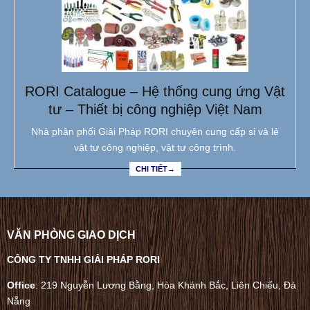
RORI Catalogue – Hệ thống cung ứng Vật
tư – Thiết bị công nghiệp Việt Nam
Nhà phân phối Giải Pháp RORI chuyên cung cấp sỉ và lẻ
vật tư công nghiệp, vật tư công trình.
CHI TIẾT→
VĂN PHÒNG GIAO DỊCH
CÔNG TY TNHH GIẢI PHÁP RORI
Office
: 219 Nguyễn Lương Bằng, Hòa Khánh Bắc, Liên Chiểu, Đà
Nẵng