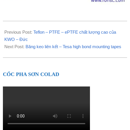
2021-
04-
Previous Post:
Teflon – PTFE – ePTFE chất lượng cao của
11
KWO – Đức
Next Post:
Băng keo liên kết – Tesa high bond mounting tapes
CỐC PHA SƠN COLAD