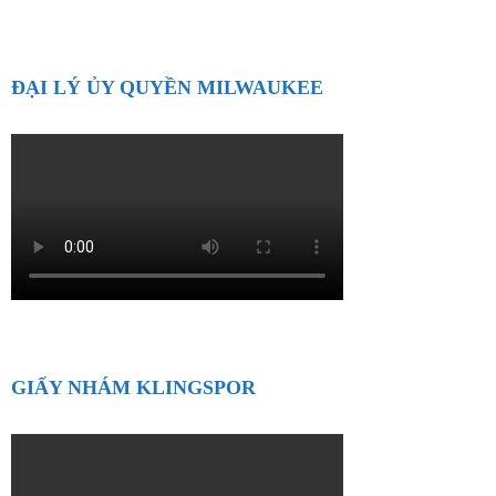
ĐẠI LÝ ỦY QUYỀN MILWAUKEE
GIẤY NHÁM KLINGSPOR