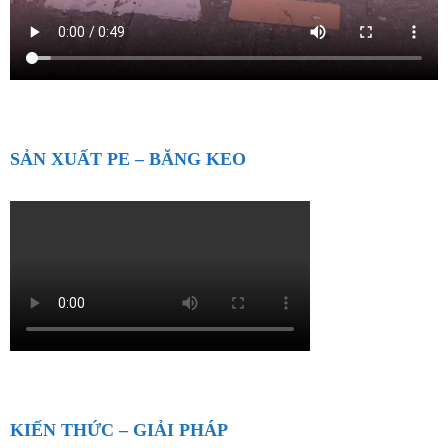
SẢN XUẤT PE – BĂNG KEO
KIẾN THỨC – GIẢI PHÁP