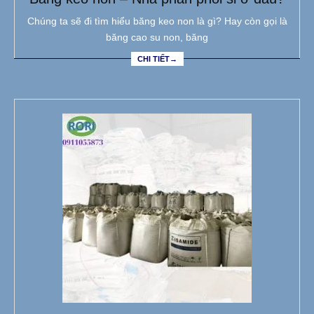
Chúng ta sẽ đi tìm hiểu băng keo non là gì? Hay còn gọi là
băng cao su non, băng
CHI TIẾT→