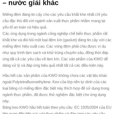
– nước giải khác
Miếng đệm đáng tin cậy cho các yêu cầu khắt khe nhất chỉ yêu
cầu đặc thù đối với ngành sản xuất thực phẩm nhằm mang lại
yếu tố an toàn và hiệu quả.
Các ứng dụng trong ngành công nghiệp chế biến thực phẩm rất
khắt khe và đòi hỏi một loại đệm kín (gasket) đáng tin cậy với các
miếng đệm hiệu suất cao. Các vòng đệm phải chịu được ví dụ
như quy trình làm sạch và khử trùng chuyên sâu, đồng thời đáp
ứng tất cả các yêu cầu về làm kín. Các sản phẩm của KWO dễ
dàng xử lý và đáp ứng hiệu quả nhất tất cả các điều kiện này.
Hầu hết các sản phẩm của KWO không chứa các vật liệu khác
ngoài Polytetrafluoroethylene. Keo của lớp nền tự dính của các
loại băng có miếng đệm đặc biệt này thích hợp để sử dụng trong
ngành thực phẩm, đã được thử nghiệm đặc biệt cho ứng dụng
này.
Băng keo KWO hầu hết tuân theo yêu cầu EC 1935/2004 của EU
liên quan đến tiếp xúc với thực phẩm và đáp ứng các yêu cầu