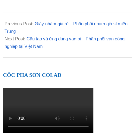
2021-
04-
Previous Post:
Giáy nhám giá rẻ – Phân phối nhám giá sỉ miền
19
Trung
Next Post:
Cấu tạo và ứng dụng van bi – Phân phối van công
nghiệp tại Việt Nam
CỐC PHA SƠN COLAD