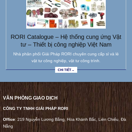
RORI Catalogue – Hệ thống cung ứng Vật
tư – Thiết bị công nghiệp Việt Nam
Nhà phân phối Giải Pháp RORI chuyên cung cấp sỉ và lẻ
vật tư công nghiệp, vật tư công trình.
CHI TIẾT→
VĂN PHÒNG GIAO DỊCH
CÔNG TY TNHH GIẢI PHÁP RORI
Office
: 219 Nguyễn Lương Bằng, Hòa Khánh Bắc, Liên Chiểu, Đà
Nẵng