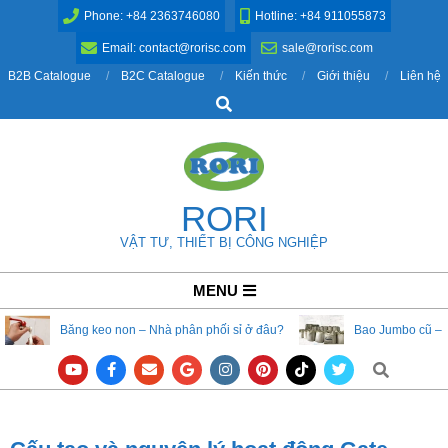
Skip
Phone: +84 2363746080
Hotline: +84 911055873
to
Email: contact@rorisc.com
sale@rorisc.com
content
B2B Catalogue
B2C Catalogue
Kiến thức
Giới thiệu
Liên hệ
Search
RORI
VẬT TƯ, THIẾT BỊ CÔNG NGHIỆP
Primary
MENU
Navigation
Băng keo non – Nhà phân phối sỉ ở đâu?
Bao Jumbo cũ – 
Menu
Search