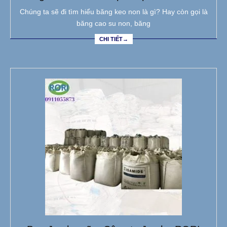
Chúng ta sẽ đi tìm hiểu băng keo non là gì? Hay còn gọi là
băng cao su non, băng
CHI TIẾT→