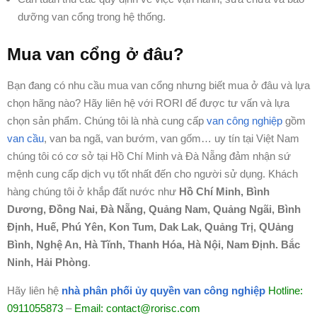
dưỡng van cổng trong hệ thống.
Mua van cổng ở đâu?
Bạn đang có nhu cầu mua van cổng nhưng biết mua ở đâu và lựa
chọn hãng nào? Hãy liên hệ với RORI để được tư vấn và lựa
chọn sản phẩm. Chúng tôi là nhà cung cấp
van công nghiệp
gồm
van cầu
, van ba ngã, van bướm, van gốm… uy tín tại Việt Nam
chúng tôi có cơ sở tại Hồ Chí Minh và Đà Nẵng đảm nhận sứ
mệnh cung cấp dịch vụ tốt nhất đến cho người sử dụng. Khách
hàng chúng tôi ở khắp đất nước như
Hồ Chí Minh, Bình
Dương, Đồng Nai, Đà Nẵng, Quảng Nam, Quảng Ngãi, Bình
Định, Huế, Phú Yên, Kon Tum, Dak Lak, Quảng Trị, QUảng
Bình, Nghệ An, Hà Tĩnh, Thanh Hóa, Hà Nội, Nam Định. Bắc
Ninh, Hải Phòng
.
Hãy liên hệ
nhà phân phối ủy quyền van công nghiệp
Hotline:
0911055873
–
Email: contact@rorisc.com