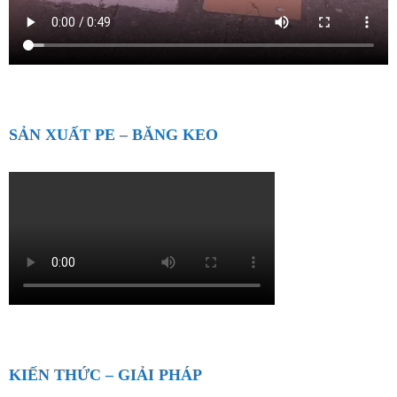
SẢN XUẤT PE – BĂNG KEO
KIẾN THỨC – GIẢI PHÁP