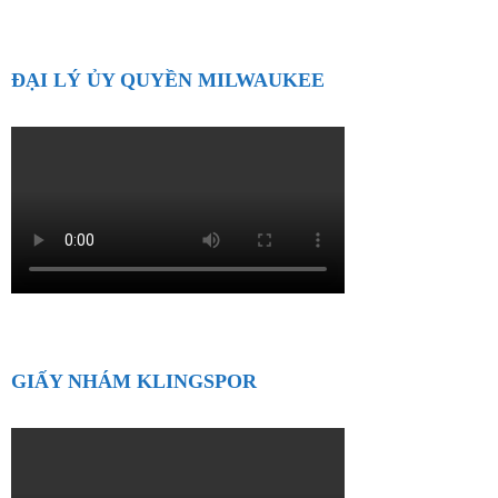
ĐẠI LÝ ỦY QUYỀN MILWAUKEE
GIẤY NHÁM KLINGSPOR