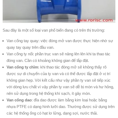
Sau đây là một số loại van phổ biến đang có trên thị trường:
Van cổng tay quay: việc đóng mở van được thực hiện nhờ sự
quay tay quay trên đầu van.
Van cổng ty nổi: phần trục van sẽ nâng lên lên khi ta thao tác
đóng van. Cần có khoảng không gian để lắp đặt.
Van cổng ty chìm
: khi thao tác đóng mở sẽ không thấy rõ
được sự di chuyển của ty van và có thể được lắp đặt ở vị trí
không gian hẹp. Với kết cấu như vậy phần ty van sẽ tiếp xúc
với dòng lưu chất vì vậy phần ty van sẽ dễ bị mòn và hư hỏng,
nên sử dụng trong hệ thống khí sạch, ít gây mòn.
Van cổng dao
: đĩa dao được làm bằng kim loại hoặc bằng
nhựa PTFE có dạng hình lưỡi dao. Thường được sử dụng trên
các hệ thống ống có hạt lơ lửng, dạng sợi, nước thải.