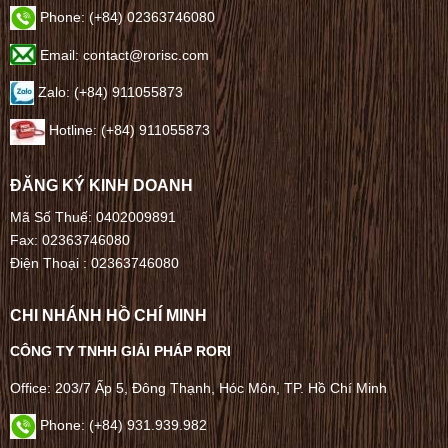
Phone:
(+84) 02363746080
Email: contact@rorisc.com
Zalo: (+84) 911055873
Hotline: (+84) 911055873
ĐĂNG KÝ KINH DOANH
Mã Số Thuế: 0402009891
Fax: 02363746080
Điện Thoại :
02363746080
CHI NHÁNH HỒ CHÍ MINH
CÔNG TY TNHH GIẢI PHÁP RORI
Office: 203/7 Ấp 5, Đông Thạnh, Hóc Môn, TP. Hồ Chí Minh
Phone: (+84) 931.939.982