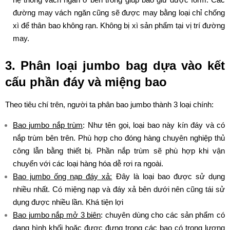
đường may vách ngăn cũng sẽ được may bằng loại chỉ chống
xì để thân bao không rạn. Không bị xì sản phẩm tại vị trí đường
may.
3. Phân loại jumbo bag dựa vào kết
cấu phần đáy và miệng bao
Theo tiêu chí trên, người ta phân bao jumbo thành 3 loại chính:
Bao jumbo nắp trùm
: Như tên gọi, loại bao này kín đáy và có
nắp trùm bên trên. Phù hợp cho đóng hàng chuyên nghiệp thủ
công lẫn bằng thiết bị. Phần nắp trùm sẽ phù hợp khi vận
chuyển với các loại hàng hóa dễ rơi ra ngoài.
Bao jumbo ống nạp đáy xả:
Đây là loại bao được sử dụng
nhiều nhất. Có miệng nạp và đáy xả bên dưới nên cũng tái sử
dụng được nhiều lần. Khá tiện lợi
Bao jumbo nắp mở 3 biên
: chuyên dùng cho các sản phẩm có
dạng hình khối hoặc được đựng trong các bao có trọng lượng