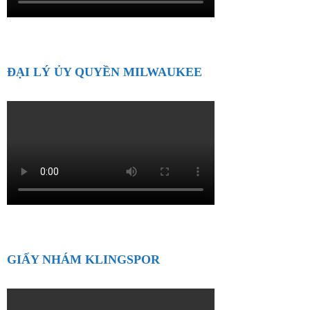
ĐẠI LÝ ỦY QUYỀN MILWAUKEE
GIẤY NHÁM KLINGSPOR