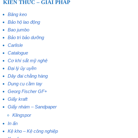
KIẾN THỨC – GIẢI PHÁP
Băng keo
Bảo hộ lao động
Bao jumbo
Bảo trì bảo dưỡng
Carlisle
Catalogue
Cơ khí sắt mỹ nghệ
Đại lý ủy uyền
Dây đai chằng hàng
Dụng cụ cầm tay
Georg Fischer GF+
Giấy kraft
Giấy nhám – Sandpaper
Klingspor
In ấn
Kệ kho – Kệ công nghiệp