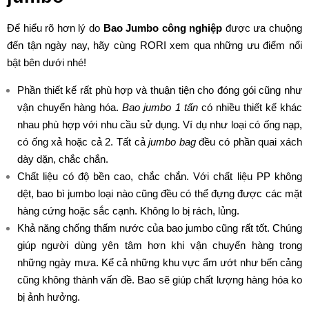
Để hiểu rõ hơn lý do
Bao Jumbo công nghiệp
được ưa chuộng
đến tận ngày nay, hãy cùng RORI xem qua những ưu điểm nổi
bật bên dưới nhé!
Phần thiết kế rất phù hợp và thuận tiện cho đóng gói cũng như
vận chuyển hàng hóa.
Bao jumbo 1 tấn
có nhiều thiết kế khác
nhau phù hợp với nhu cầu sử dụng. Ví dụ như loại có ống nạp,
có ống xả hoặc cả 2. Tất cả
jumbo bag
đều có phần quai xách
dày dặn, chắc chắn.
Chất liệu có độ bền cao, chắc chắn. Với chất liệu PP không
dệt, bao bì jumbo loại nào cũng đều có thể đựng được các mặt
hàng cứng hoặc sắc cạnh. Không lo bị rách, lủng.
Khả năng chống thấm nước của bao jumbo cũng rất tốt. Chúng
giúp người dùng yên tâm hơn khi vận chuyển hàng trong
những ngày mưa. Kể cả những khu vực ẩm ướt như bến cảng
cũng không thành vấn đề. Bao sẽ giúp chất lượng hàng hóa ko
bị ảnh hưởng.