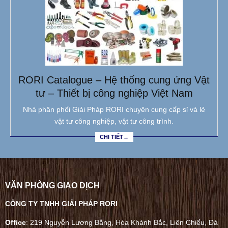
RORI Catalogue – Hệ thống cung ứng Vật
tư – Thiết bị công nghiệp Việt Nam
Nhà phân phối Giải Pháp RORI chuyên cung cấp sỉ và lẻ
vật tư công nghiệp, vật tư công trình.
CHI TIẾT→
VĂN PHÒNG GIAO DỊCH
CÔNG TY TNHH GIẢI PHÁP RORI
Office
: 219 Nguyễn Lương Bằng, Hòa Khánh Bắc, Liên Chiểu, Đà