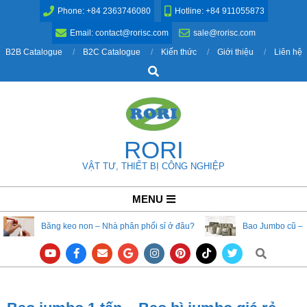
Skip
Phone: +84 2363746080
Hotline: +84 911055873
to
Email: contact@rorisc.com
sale@rorisc.com
content
B2B Catalogue
B2C Catalogue
Kiến thức
Giới thiệu
Liên hệ
Search
RORI
VẬT TƯ, THIẾT BỊ CÔNG NGHIỆP
Primary
MENU
Navigation
Băng keo non – Nhà phân phối sỉ ở đâu?
Bao Jumbo cũ – 
Menu
Search