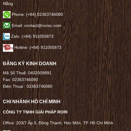
Nẵng
Phone:
(+84) 02363746080
Email: contact@rorisc.com
Zalo: (+84) 911055873
Hotline: (+84) 911055873
ĐĂNG KÝ KINH DOANH
Mã Số Thuế: 0402009891
Fax: 02363746080
Điện Thoại :
02363746080
CHI NHÁNH HỒ CHÍ MINH
CÔNG TY TNHH GIẢI PHÁP RORI
Office: 203/7 Ấp 5, Đông Thạnh, Hóc Môn, TP. Hồ Chí Minh