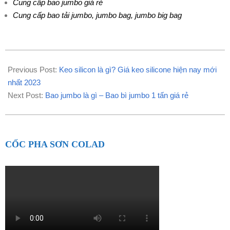
Cung cấp bao jumbo giá rẻ
Cung cấp bao tải jumbo, jumbo bag, jumbo big bag
2023-
07-
Previous Post:
Keo silicon là gì? Giá keo silicone hiện nay mới
24
nhất 2023
Next Post:
Bao jumbo là gì – Bao bì jumbo 1 tấn giá rẻ
CỐC PHA SƠN COLAD