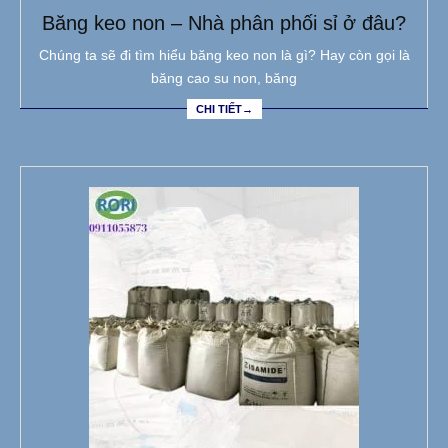
Băng keo non – Nhà phân phối sỉ ở đâu?
Chúng ta sẽ đi tìm hiểu băng keo non là gì? Hay còn gọi là
băng cao su non, băng
CHI TIẾT→