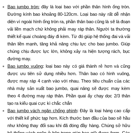
Bao jumbo tròn:
đây là loại bao với phần thân hình ống tròn.
Đường kính bao khoảng 80-120cm. Loại bao này rất dễ nhận
diện vì ngoài hình ống tròn ra, phần thân bao cũng là sẽ là đoạn
vải liền mạch chứ không phải may ráp thân. Người ta thường
thiết kế quai choàng đáy đi kèm. Từ đó giúp hệ thống đai và vải
thân liền mạnh, tăng khả năng chịu lực cho bao jumbo. Giúp
chúng chịu được lực lớn, không xảy ra hiện tượng rách, bục
đường may.
Bao jumbo vuông
: loại bao này có giá thành rẻ hơn và cũng
được ưu tiên sử dụng nhiều hơn. Thân bao có hình vuông,
được may ráp 4 cạnh vào với nhau. Theo tiêu chuẩn của các
nhà máy sản xuất bao jumbo, quai nâng sẽ được may kèm
theo 4 đường may ráp thân. Phần quai ấy chạy dọc 2/3 thân
tạo ra kiểu quai cực kì chắc chắn
Bao jumbo vách ngăn chống phình
: Đây là loại hàng cao cấp
với thiết kế phức tạp hơn. Kích thước ban đầu của bao sẽ hầu
như không thay đổi sau khi đã đóng đầy hàng. Chúng sở hữu
hệ thống vách ngăn ở bên trong giúp bao giữ được form. Các