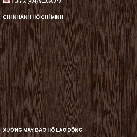
Hotline: (+84) 911055873
CHI NHÁNH HỒ CHÍ MINH
XƯỞNG MAY BẢO HỘ LAO ĐỘNG