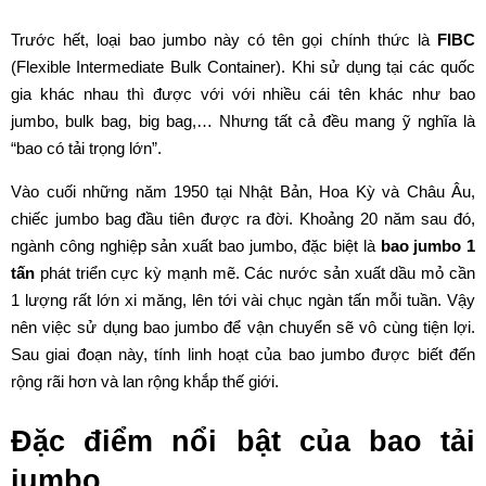
Trước hết, loại bao jumbo này có tên gọi chính thức là
FIBC
(Flexible Intermediate Bulk Container). Khi sử dụng tại các quốc
gia khác nhau thì được với với nhiều cái tên khác như bao
jumbo, bulk bag, big bag,… Nhưng tất cả đều mang ỹ nghĩa là
“bao có tải trọng lớn”.
Vào cuối những năm 1950 tại Nhật Bản, Hoa Kỳ và Châu Âu,
chiếc jumbo bag đầu tiên được ra đời. Khoảng 20 năm sau đó,
ngành công nghiệp sản xuất bao jumbo, đặc biệt là
bao jumbo 1
tấn
phát triển cực kỳ mạnh mẽ. Các nước sản xuất dầu mỏ cần
1 lượng rất lớn xi măng, lên tới vài chục ngàn tấn mỗi tuần. Vậy
nên việc sử dụng bao jumbo để vận chuyển sẽ vô cùng tiện lợi.
Sau giai đoạn này, tính linh hoạt của bao jumbo được biết đến
rộng rãi hơn và lan rộng khắp thế giới.
Đặc điểm nổi bật của bao tải
jumbo