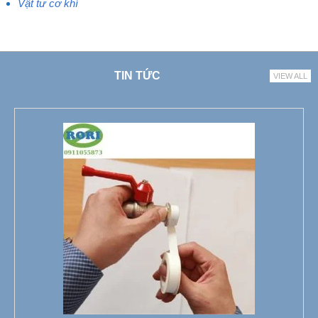
Vật tư cơ khí
TIN TỨC
VIEW ALL