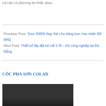
và cần có phương án khắc phục.
2021-
09-
Previous Post:
Tesa 50600 thay thế cho băng keo chịu nhiệt 3M
26
8992
Next Post:
Thiết kế lắp đặt kệ sắt V lỗ – Kệ công nghiệp tại Đà
Nẵng
CỐC PHA SƠN COLAD