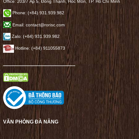
Office: 203/7 Ấp 5, Đông Thạnh, Hóc Môn, TP. Hồ Chí Minh
Phone: (+84) 931.939.982
Email: contact@rorisc.com
Zalo: (+84) 931.939.982
Hotline: (+84) 911055873
——————————————–
VĂN PHÒNG ĐÀ NẴNG