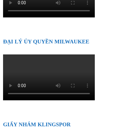
ĐẠI LÝ ỦY QUYỀN MILWAUKEE
GIẤY NHÁM KLINGSPOR