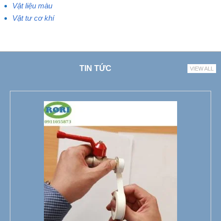
Vật liệu màu
Vật tư cơ khí
TIN TỨC
VIEW ALL