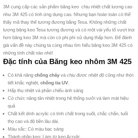
3M cung cấp các sản phẩm băng keo chịu nhiệt chất lượng cao
như 3M 425 có tính ứng dụng cao. Nhưng bạn hoàn toàn có thể
thấy mã thay thế tương đương bằng Tesa. Không những chất
lượng băng keo Tesa tương đương và có một vài yếu tố vượt trọi
hơn băng keo 3M mà còn có phi phí sử dụng thấp hơn. Để đánh
giá vấn đề này chúng ta cùng nhau tìm hiểu băng keo 3M 425 có
những tính chất nào nhé!
Đặc tính của Băng keo nhôm 3M 425
Có khả năng
chống cháy
và
chịu được nhiệt độ
cũng như thời
tiết khắc nghiệt,
chống tia UV
.
Hấp thụ nhiệt và phản chiếu ánh sáng
Có chức năng tản nhiệt trong hệ thống sưởi và làm mát hiệu
quả
Chất kết dính acrylic có tính chất trong suốt, chắc chắn, tuổi
thọ cao và độ bền lâu dài.
Màu sắc: Có màu bạc sáng
Thành phần keo: Làm từ keo Acrylic