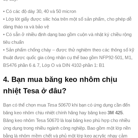
• Có các độ dày 30, 40 và 50 micron
• Lớp lót giấy được silic hóa trên một số sản phẩm, cho phép dễ
dàng tháo ra và bảo vệ
• Có sẵn ở nhiều định dạng bao gồm cuộn và nhật ký chiều rộng
tiêu chuẩn
• Sản phẩm chống cháy – được thử nghiệm theo các thông số kỹ
thuật được quốc gia công nhận cụ thể bao gồm NFP92-501, M1,
BS476 phần 6 & 7, Lớp O và DIN 4102-phần 1: B1
4. Bạn mua băng keo nhôm chịu
nhiệt Tesa ở đâu?
Bạn có thể chọn mua
Tesa 50670
khi bạn có ứng dụng cần đến
băng keo nhôm chịu nhiệt chính hãng hay băng keo
3M 425
.
Băng keo nhôm Tesa 50670 là loại băng keo phù hợp cho nhiều
ứng dụng trong nhiều ngành công nghiệp.
Bao gồm một lớp nền
bằng lá nhôm mềm chết và phủ một lớp keo acrylic nhạy cảm