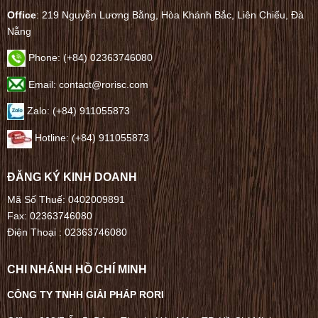
Office
: 219 Nguyễn Lương Bằng, Hòa Khánh Bắc, Liên Chiểu, Đà
Nẵng
Phone:
(+84) 02363746080
Email: contact@rorisc.com
Zalo: (+84) 911055873
Hotline: (+84) 911055873
ĐĂNG KÝ KINH DOANH
Mã Số Thuế: 0402009891
Fax: 02363746080
Điện Thoại :
02363746080
CHI NHÁNH HỒ CHÍ MINH
CÔNG TY TNHH GIẢI PHÁP RORI