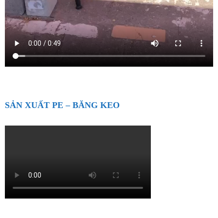
SẢN XUẤT PE – BĂNG KEO