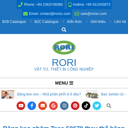
Skip
Phone: +84 2363746080
Hotline: +84 911055873
to
Email: contact@rorisc.com
sale@rorisc.com
content
B2B Catalogue
B2C Catalogue
Kiến thức
Giới thiệu
Liên hệ
Search
RORI
VẬT TƯ, THIẾT BỊ CÔNG NGHIỆP
Primary
MENU
Navigation
Băng keo non – Nhà phân phối sỉ ở đâu?
Bao Jumbo cũ – 
Menu
Search