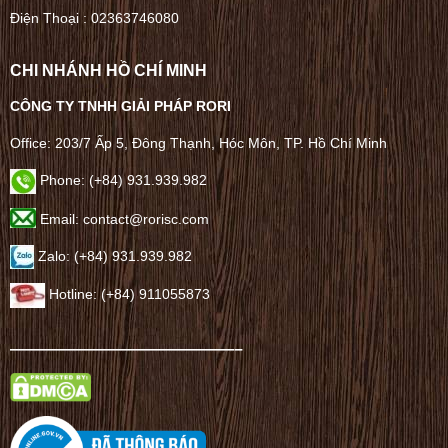
Điện Thoại :
02363746080
CHI NHÁNH HỒ CHÍ MINH
CÔNG TY TNHH GIẢI PHÁP RORI
Office: 203/7 Ấp 5, Đông Thạnh, Hóc Môn, TP. Hồ Chí Minh
Phone: (+84) 931.939.982
Email: contact@rorisc.com
Zalo: (+84) 931.939.982
Hotline: (+84) 911055873
——————————————–