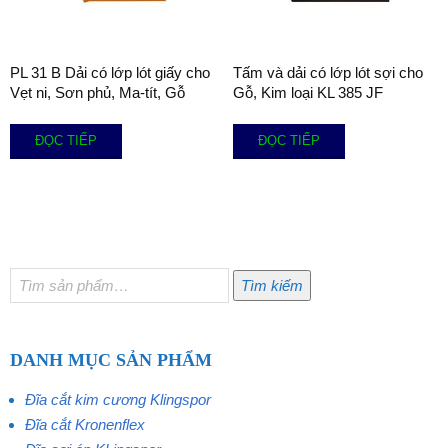
PL 31 B Dải có lớp lót giấy cho
Tấm và dải có lớp lót sợi cho
Vẹt ni, Sơn phủ, Ma-tít, Gỗ
Gỗ, Kim loại KL 385 JF
ĐỌC TIẾP
ĐỌC TIẾP
Tìm
Tìm kiếm
kiếm:
DANH MỤC SẢN PHẨM
Đĩa cắt kim cương Klingspor
Đĩa cắt Kronenflex