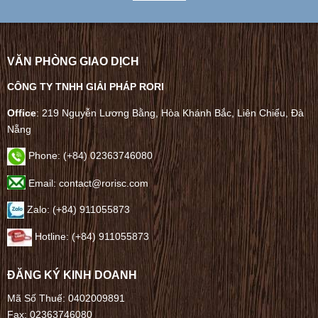
VĂN PHÒNG GIAO DỊCH
CÔNG TY TNHH GIẢI PHÁP RORI
Office
: 219 Nguyễn Lương Bằng, Hòa Khánh Bắc, Liên Chiểu, Đà
Nẵng
Phone:
(+84) 02363746080
Email: contact@rorisc.com
Zalo: (+84) 911055873
Hotline: (+84) 911055873
ĐĂNG KÝ KINH DOANH
Mã Số Thuế: 0402009891
Fax: 02363746080