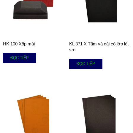
HK 100 Xốp mài
KL 371 X Tấm và dải có lớp lót
sợi
ĐỌC TIẾP
ĐỌC TIẾP