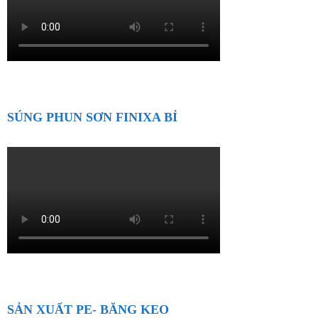
SÚNG PHUN SƠN FINIXA BỈ
SẢN XUẤT PE- BĂNG KEO