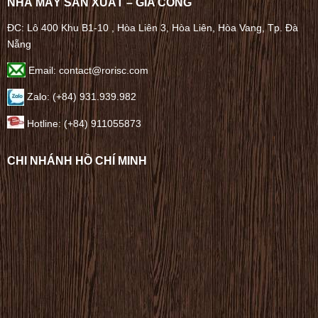
NHÀ MÁY SẢN XUẤT – GIA CÔNG
ĐC: Lô 400 Khu B1-10 , Hòa Liên 3, Hòa Liên, Hòa Vang, Tp. Đà
Nẵng
Email: contact@rorisc.com
Zalo: (+84) 931.939.982
Hotline: (+84) 911055873
CHI NHÁNH HỒ CHÍ MINH