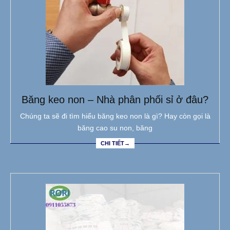
Băng keo non – Nhà phân phối sỉ ở đâu?
Chúng ta sẽ đi tìm hiểu băng keo non là gì? Hay còn gọi là
băng cao su non, băng
CHI TIẾT→