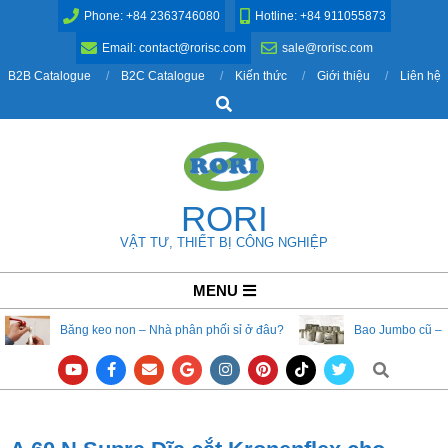
Skip
Phone: +84 2363746080
Hotline: +84 911055873
to
Email: contact@rorisc.com
sale@rorisc.com
content
B2B Catalogue
B2C Catalogue
Kiến thức
Giới thiệu
Liên hệ
Search
RORI
VẬT TƯ, THIẾT BỊ CÔNG NGHIỆP
Primary
MENU
Navigation
Băng keo non – Nhà phân phối sỉ ở đâu?
Bao Jumbo cũ – 
Menu
Search