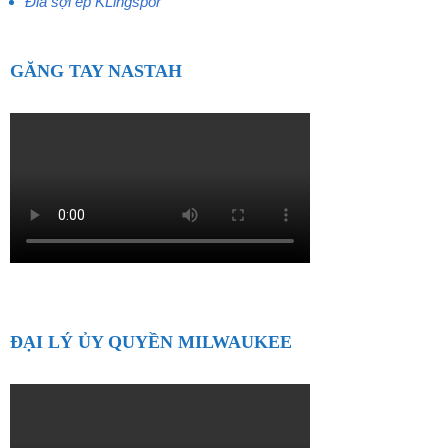
Đĩa sợi ép KLingspor
GĂNG TAY NASTAH
ĐẠI LÝ ỦY QUYỀN MILWAUKEE