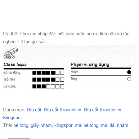
Ưu thế: Phương pháp đặc biệt giúp ngăn ngừa dính bẩn và tắc
nghẽn – Ít tạo gờ sắc
Danh mục:
Đĩa cắt
,
Đĩa cắt Kronenflex
,
Đĩa cắt Kronenflex
Klingspor
Thẻ:
bê tông
,
giấy nhám
,
klingspor
,
mài bê tông
,
mài đá
,
nhám