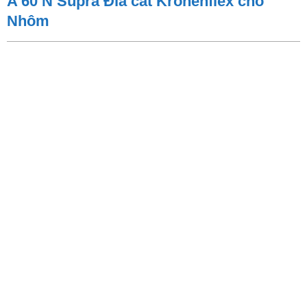
A 60 N Supra Đĩa cắt Kronenflex cho
Nhôm