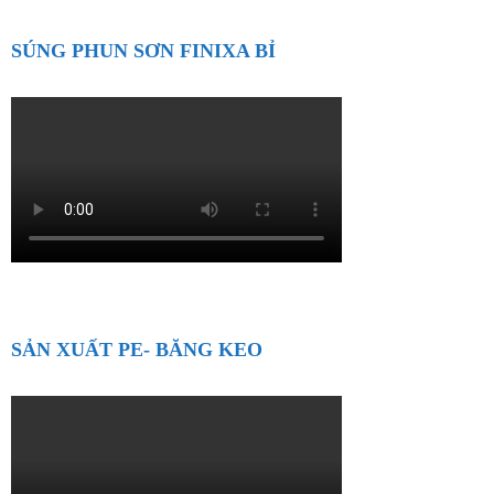
SÚNG PHUN SƠN FINIXA BỈ
SẢN XUẤT PE- BĂNG KEO