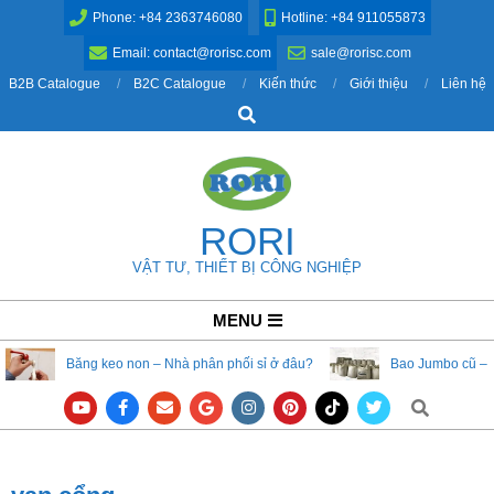
Skip
Phone: +84 2363746080
Hotline: +84 911055873
to
Email: contact@rorisc.com
sale@rorisc.com
content
B2B Catalogue
B2C Catalogue
Kiến thức
Giới thiệu
Liên hệ
Search
RORI
VẬT TƯ, THIẾT BỊ CÔNG NGHIỆP
Primary
MENU
Navigation
Băng keo non – Nhà phân phối sỉ ở đâu?
Bao Jumbo cũ – 
Menu
Search