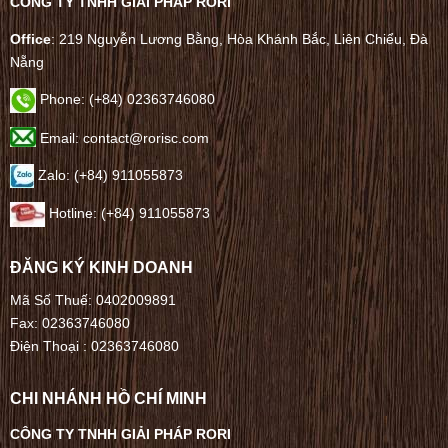
CÔNG TY TNHH GIẢI PHÁP RORI
Office
: 219 Nguyễn Lương Bằng, Hòa Khánh Bắc, Liên Chiểu, Đà
Nẵng
Phone:
(+84) 02363746080
Email: contact@rorisc.com
Zalo: (+84) 911055873
Hotline: (+84) 911055873
ĐĂNG KÝ KINH DOANH
Mã Số Thuế: 0402009891
Fax: 02363746080
Điện Thoại :
02363746080
CHI NHÁNH HỒ CHÍ MINH
CÔNG TY TNHH GIẢI PHÁP RORI