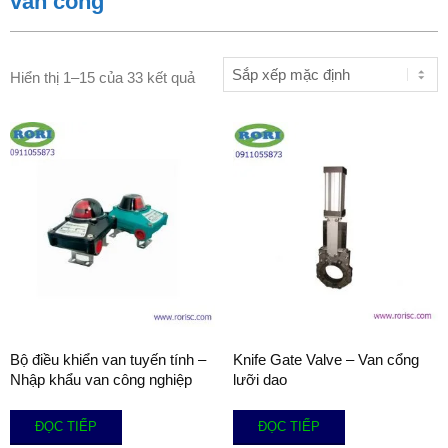
van cổng
Hiển thị 1–15 của 33 kết quả
Bộ điều khiển van tuyến tính –
Knife Gate Valve – Van cổng
Nhập khẩu van công nghiệp
lưỡi dao
ĐỌC TIẾP
ĐỌC TIẾP