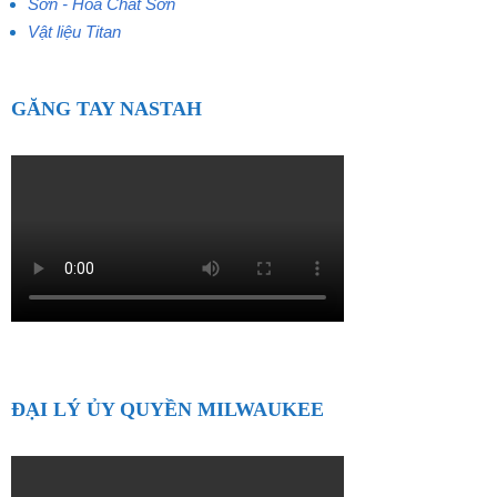
Sơn - Hóa Chất Sơn
Vật liệu Titan
GĂNG TAY NASTAH
ĐẠI LÝ ỦY QUYỀN MILWAUKEE