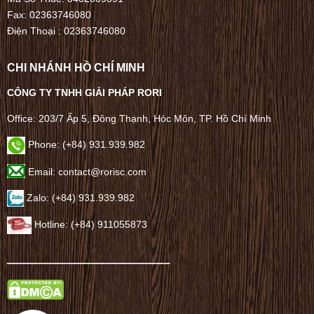
Fax: 02363746080
Điện Thoại :
02363746080
CHI NHÁNH HỒ CHÍ MINH
CÔNG TY TNHH GIẢI PHÁP RORI
Office: 203/7 Ấp 5, Đông Thạnh, Hóc Môn, TP. Hồ Chí Minh
Phone: (+84) 931.939.982
Email: contact@rorisc.com
Zalo: (+84) 931.939.982
Hotline: (+84) 911055873
——————————————–