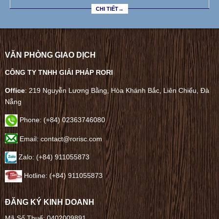
CHI TIẾT→
VĂN PHÒNG GIAO DỊCH
CÔNG TY TNHH GIẢI PHÁP RORI
Office
: 219 Nguyễn Lương Bằng, Hòa Khánh Bắc, Liên Chiểu, Đà
Nẵng
Phone:
(+84) 02363746080
Email: contact@rorisc.com
Zalo: (+84) 911055873
Hotline: (+84) 911055873
ĐĂNG KÝ KINH DOANH
Mã Số Thuế: 0402009891