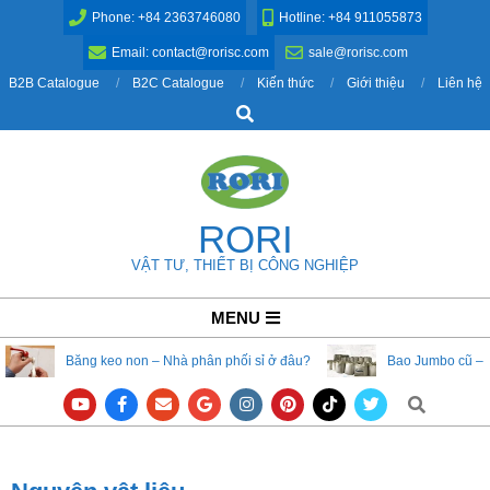
Skip
Phone: +84 2363746080
Hotline: +84 911055873
to
Email: contact@rorisc.com
sale@rorisc.com
content
B2B Catalogue
B2C Catalogue
Kiến thức
Giới thiệu
Liên hệ
Search
RORI
VẬT TƯ, THIẾT BỊ CÔNG NGHIỆP
Primary
MENU
Navigation
Băng keo non – Nhà phân phối sỉ ở đâu?
Bao Jumbo cũ – 
Menu
Search