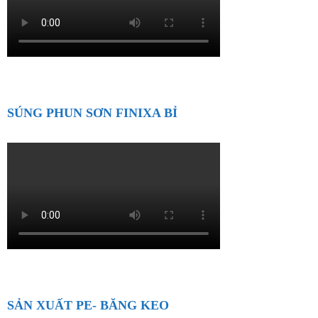
SÚNG PHUN SƠN FINIXA BỈ
SẢN XUẤT PE- BĂNG KEO