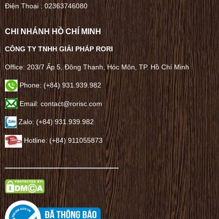
Điện Thoại :
02363746080
CHI NHÁNH HỒ CHÍ MINH
CÔNG TY TNHH GIẢI PHÁP RORI
Office: 203/7 Ấp 5, Đông Thạnh, Hóc Môn, TP. Hồ Chí Minh
Phone: (+84) 931.939.982
Email: contact@rorisc.com
Zalo: (+84) 931.939.982
Hotline: (+84) 911055873
——————————————–