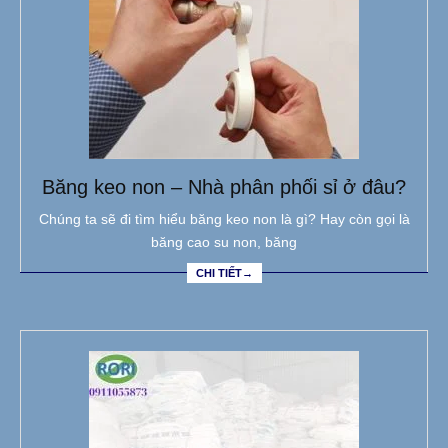
Băng keo non – Nhà phân phối sỉ ở đâu?
Chúng ta sẽ đi tìm hiểu băng keo non là gì? Hay còn gọi là
băng cao su non, băng
CHI TIẾT→