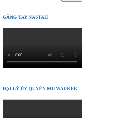
kiếm:
GĂNG TAY NASTAH
ĐẠI LÝ ỦY QUYỀN MILWAUKEE