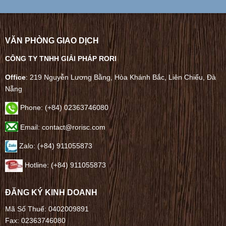
VĂN PHÒNG GIAO DỊCH
CÔNG TY TNHH GIẢI PHÁP RORI
Office
: 219 Nguyễn Lương Bằng, Hòa Khánh Bắc, Liên Chiểu, Đà
Nẵng
Phone:
(+84) 02363746080
Email: contact@rorisc.com
Zalo: (+84) 911055873
Hotline: (+84) 911055873
ĐĂNG KÝ KINH DOANH
Mã Số Thuế: 0402009891
Fax: 02363746080