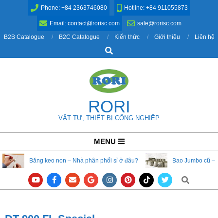
Skip
Phone: +84 2363746080
Hotline: +84 911055873
to
Email: contact@rorisc.com
sale@rorisc.com
content
B2B Catalogue
B2C Catalogue
Kiến thức
Giới thiệu
Liên hệ
Search
RORI
VẬT TƯ, THIẾT BỊ CÔNG NGHIỆP
Primary
MENU
Navigation
Băng keo non – Nhà phân phối sỉ ở đâu?
Bao Jumbo cũ – 
Menu
Search