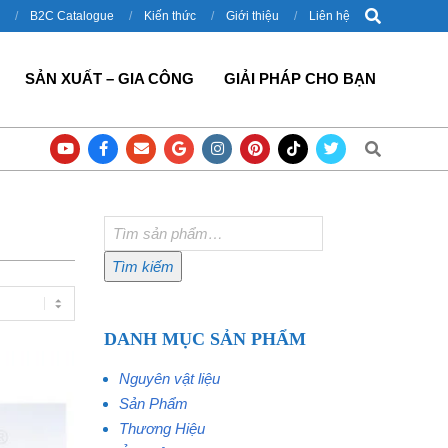
Search
B2C Catalogue
Kiến thức
Giới thiệu
Liên hệ
SẢN XUẤT – GIA CÔNG
GIẢI PHÁP CHO BẠN
Search
háp cho công nghiệp đóng gói
Thùng đựng đồ nghề Milwaukee 8424 ch
Tìm
kiếm:
Tìm kiếm
DANH MỤC SẢN PHẨM
Nguyên vật liệu
Sản Phẩm
Thương Hiệu