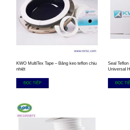
KWO MultiTex Tape – Băng keo teflon chịu
Seal Teflo
nhiệt
Universal 
ĐỌC TIẾP
ĐỌC TI