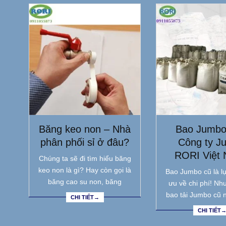
Băng keo non – Nhà
Bao Jumbo
phân phối sỉ ở đâu?
Công ty J
RORI Việt
Chúng ta sẽ đi tìm hiểu băng
keo non là gì? Hay còn gọi là
Bao Jumbo cũ là lự
băng cao su non, băng
ưu về chi phí! Nh
bao tải Jumbo cũ 
CHI TIẾT→
CHI TIẾT