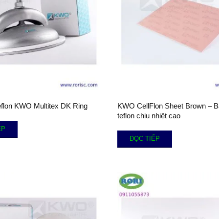
eflon KWO Multitex DK Ring
KWO CellFlon Sheet Brown – B
teflon chịu nhiệt cao
ẾP
ĐỌC TIẾP