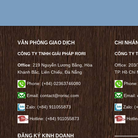
VĂN PHÒNG GIAO DỊCH
CHI NHÁN
CÔNG TY TNHH GIẢI PHÁP RORI
CÔNG TY T
Office
: 219 Nguyễn Lương Bằng, Hòa
Office: 203
Khánh Bắc, Liên Chiểu, Đà Nẵng
TP. Hồ Chí 
Phone:
(+84) 02363746080
Phone:
Email: contact@rorisc.com
Email: 
Zalo: (+84) 911055873
Zalo: (
Hotline: (+84) 911055873
Hotli
ĐĂNG KÝ KINH DOANH
————