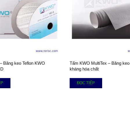
n – Băng keo Teflon KWO
Tấm KWO MultiTex – Băng keo 
HD
kháng hóa chất
ẾP
ĐỌC TIẾP