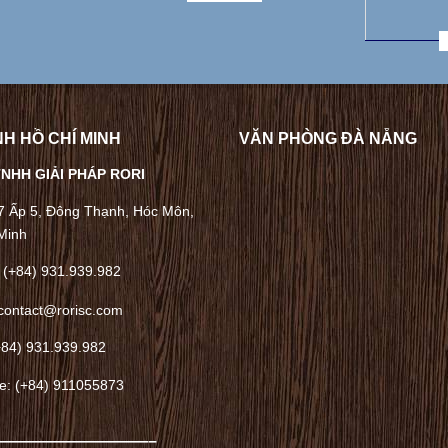
H HỒ CHÍ MINH
VĂN PHÒNG ĐÀ NẴNG
NHH GIẢI PHÁP RORI
/7 Ấp 5, Đông Thạnh, Hóc Môn,
Minh
 (+84) 931.939.982
contact@rorisc.com
+84) 931.939.982
ne: (+84) 911055873
——————————–