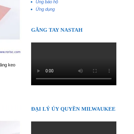
Ủng bảo hộ
Ứng dụng
GĂNG TAY NASTAH
ăng keo
ĐẠI LÝ ỦY QUYỀN MILWAUKEE