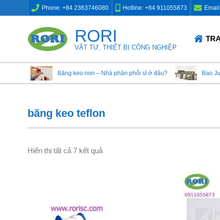
Skip
Phone: +84 2363746080
Hotline: +84 911055873
Email
to
content
RORI
Primary
TR
Navigation
VẬT TƯ, THIẾT BỊ CÔNG NGHIỆP
Menu
Băng keo non – Nhà phân phối sỉ ở đâu?
Bao J
băng keo teflon
Hiển thị tất cả 7 kết quả