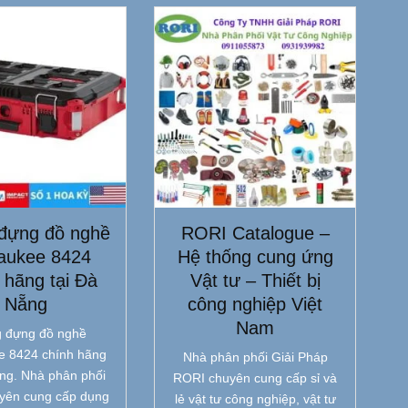
đựng đồ nghề
RORI Catalogue –
aukee 8424
Hệ thống cung ứng
 hãng tại Đà
Vật tư – Thiết bị
Nẵng
công nghiệp Việt
Nam
 đựng đồ nghề
e 8424 chính hãng
Nhà phân phối Giải Pháp
ẵng. Nhà phân phối
RORI chuyên cung cấp sỉ và
yên cung cấp dụng
lẻ vật tư công nghiệp, vật tư