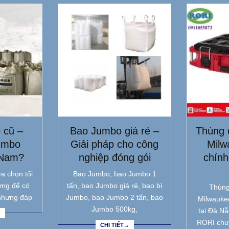
 cũ –
Bao Jumbo giá rẻ –
Thùng 
umbo
Giải pháp cho công
Milw
 Nam?
nghiệp đóng gói
chính
a chọn tối
Bao Jumbo, bao Jumbo 1
ưng để có
tấn, bao Jumbo giá rẻ, bao bì
Thùng
nhưng đáp
Jumbo, bao Jumbo 2 tấn, bao
Milwauke
Jumbo 500kg,
tại Đà N
→
RORI chu
CHI TIẾT→