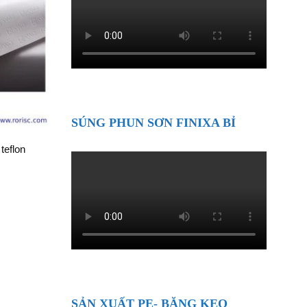
SÚNG PHUN SƠN FINIXA BỈ
teflon
SẢN XUẤT PE- BĂNG KEO