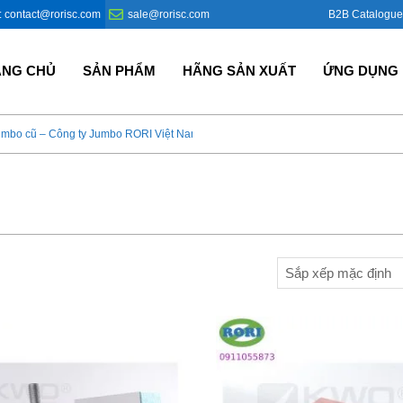
B2B Catalogue
: contact@rorisc.com
sale@rorisc.com
ANG CHỦ
SẢN PHẨM
HÃNG SẢN XUẤT
ỨNG DỤNG
umbo cũ – Công ty Jumbo RORI Việt Nam?
Bao Jumbo giá rẻ – Giải p