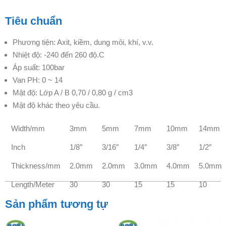
Tiêu chuẩn
Phương tiện: Axit, kiềm, dung môi, khí, v.v.
Nhiệt độ: -240 đến 260 độ.C
Áp suất: 100bar
Van PH: 0 ~ 14
Mật độ: Lớp A / B 0,70 / 0,80 g / cm3
Mật độ khác theo yêu cầu.
Width/mm
3mm
5mm
7mm
10mm
14mm
Inch
1/8″
3/16″
1/4″
3/8″
1/2″
Thickness/mm
2.0mm
2.0mm
3.0mm
4.0mm
5.0mm
Length/Meter
30
30
15
15
10
Sản phẩm tương tự