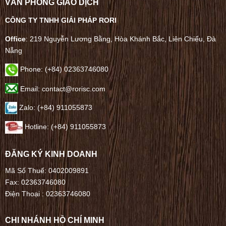
VĂN PHÒNG GIAO DỊCH
CÔNG TY TNHH GIẢI PHÁP RORI
Office
: 219 Nguyễn Lương Bằng, Hòa Khánh Bắc, Liên Chiểu, Đà
Nẵng
Phone:
(+84) 02363746080
Email: contact@rorisc.com
Zalo: (+84) 911055873
Hotline: (+84) 911055873
ĐĂNG KÝ KINH DOANH
Mã Số Thuế: 0402009891
Fax: 02363746080
Điện Thoại :
02363746080
CHI NHÁNH HỒ CHÍ MINH