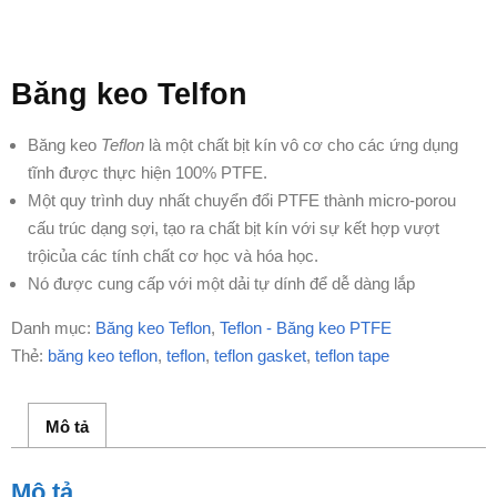
Băng keo Telfon
Băng keo
Teflon
là một chất bịt kín vô cơ cho các ứng dụng
tĩnh được thực hiện
100% PTFE.
Một quy trình duy nhất chuyển đổi PTFE thành micro-porou
cấu trúc dạng sợi, tạo ra chất bịt kín với sự kết hợp vượt
trội
của các tính chất cơ học và hóa học.
Nó được cung cấp với một dải tự dính để dễ dàng lắp
Danh mục:
Băng keo Teflon
,
Teflon - Băng keo PTFE
Thẻ:
băng keo teflon
,
teflon
,
teflon gasket
,
teflon tape
Mô tả
Mô tả