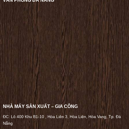
VĂN PHÒNG ĐÀ NẴNG
NHÀ MÁY SẢN XUẤT – GIA CÔNG
ĐC: Lô 400 Khu B1-10 , Hòa Liên 3, Hòa Liên, Hòa Vang, Tp. Đà
Nẵng