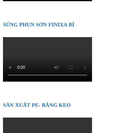
SÚNG PHUN SƠN FINIXA BỈ
SẢN XUẤT PE- BĂNG KEO