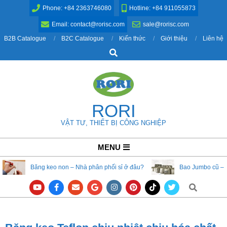
Skip
Phone: +84 2363746080
Hotline: +84 911055873
to
Email: contact@rorisc.com
sale@rorisc.com
content
B2B Catalogue
B2C Catalogue
Kiến thức
Giới thiệu
Liên hệ
Search
RORI
VẬT TƯ, THIẾT BỊ CÔNG NGHIỆP
Primary
MENU
Navigation
Băng keo non – Nhà phân phối sỉ ở đâu?
Bao Jumbo cũ – 
Menu
Search