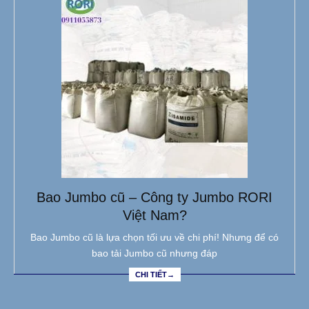
Bao Jumbo cũ – Công ty Jumbo RORI
Việt Nam?
Bao Jumbo cũ là lựa chọn tối ưu về chi phí! Nhưng để có
bao tải Jumbo cũ nhưng đáp
CHI TIẾT→