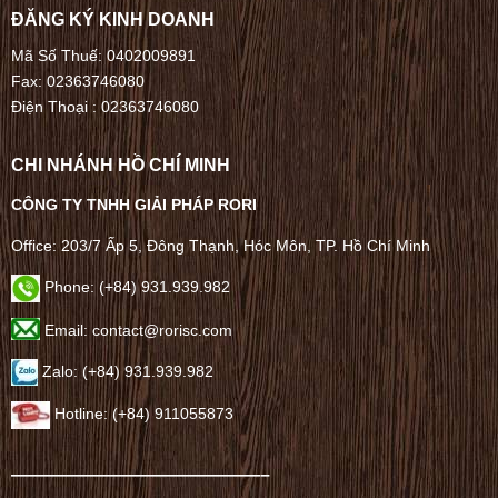
ĐĂNG KÝ KINH DOANH
Mã Số Thuế: 0402009891
Fax: 02363746080
Điện Thoại :
02363746080
CHI NHÁNH HỒ CHÍ MINH
CÔNG TY TNHH GIẢI PHÁP RORI
Office: 203/7 Ấp 5, Đông Thạnh, Hóc Môn, TP. Hồ Chí Minh
Phone: (+84) 931.939.982
Email: contact@rorisc.com
Zalo: (+84) 931.939.982
Hotline: (+84) 911055873
——————————————–