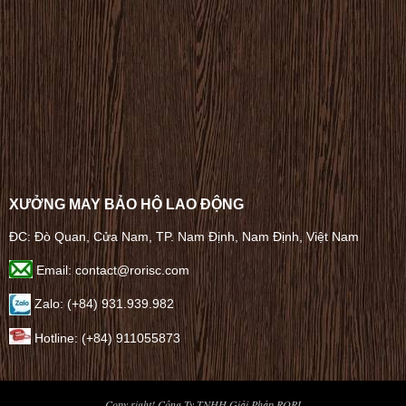
XƯỞNG MAY BẢO HỘ LAO ĐỘNG
ĐC: Đò Quan, Cửa Nam, TP. Nam Định, Nam Định, Việt Nam
Email: contact@rorisc.com
Zalo: (+84) 931.939.982
Hotline: (+84) 911055873
Copy right! Công Ty TNHH Giải Pháp RORI