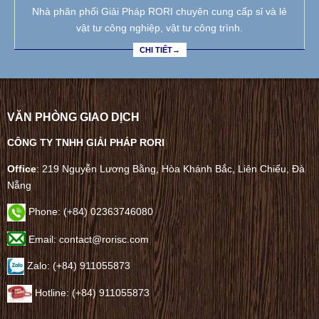
Nhà phân phối Giải Pháp RORI chuyên cung cấp sỉ và lẻ
vật tư công nghiệp, vật tư công trình.
CHI TIẾT→
VĂN PHÒNG GIAO DỊCH
CÔNG TY TNHH GIẢI PHÁP RORI
Office
: 219 Nguyễn Lương Bằng, Hòa Khánh Bắc, Liên Chiểu, Đà
Nẵng
Phone:
(+84) 02363746080
Email: contact@rorisc.com
Zalo: (+84) 911055873
Hotline: (+84) 911055873