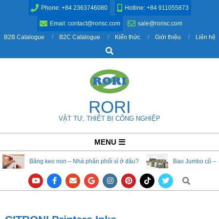
Skip
Phone: +84 2363746080
Hotline: +84 911055873
to
Email: contact@rorisc.com
sale@rorisc.com
content
B2B Catalogue
B2C Catalogue
Kiến thức
Giới thiệu
Liên hệ
Search
RORI
VẬT TƯ, THIẾT BỊ CÔNG NGHIỆP
Primary
MENU
Navigation
Băng keo non – Nhà phân phối sỉ ở đâu?
Bao Jumbo cũ – 
Menu
Search