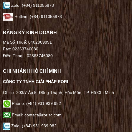
Zalo: (+84) 911055873
Hotline: (+84) 911055873
ĐĂNG KÝ KINH DOANH
Mã Số Thuế: 0402009891
Fax: 02363746080
Điện Thoại :
02363746080
CHI NHÁNH HỒ CHÍ MINH
CÔNG TY TNHH GIẢI PHÁP RORI
Office: 203/7 Ấp 5, Đông Thạnh, Hóc Môn, TP. Hồ Chí Minh
Phone: (+84) 931.939.982
Email: contact@rorisc.com
Zalo: (+84) 931.939.982