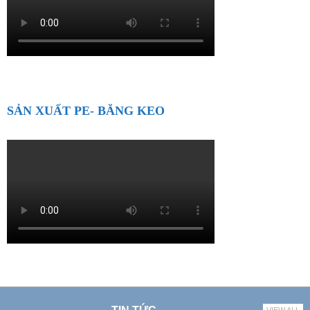
SẢN XUẤT PE- BĂNG KEO