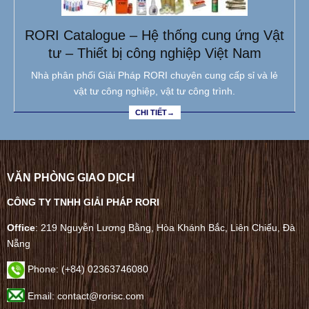
RORI Catalogue – Hệ thống cung ứng Vật
tư – Thiết bị công nghiệp Việt Nam
Nhà phân phối Giải Pháp RORI chuyên cung cấp sỉ và lẻ
vật tư công nghiệp, vật tư công trình.
CHI TIẾT→
VĂN PHÒNG GIAO DỊCH
CÔNG TY TNHH GIẢI PHÁP RORI
Office
: 219 Nguyễn Lương Bằng, Hòa Khánh Bắc, Liên Chiểu, Đà
Nẵng
Phone:
(+84) 02363746080
Email: contact@rorisc.com