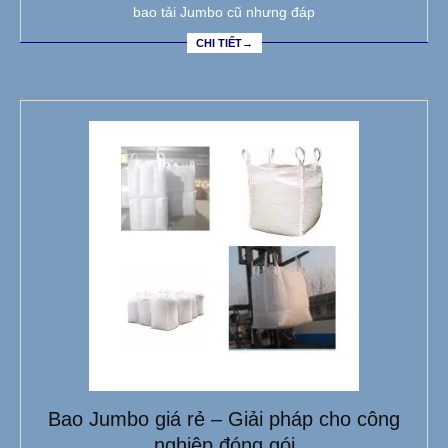
bao tải Jumbo cũ nhưng đáp
CHI TIẾT→
Bao Jumbo giá rẻ – Giải pháp cho công
nghiệp đóng gói