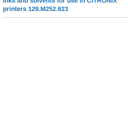
Inks and solvents for use in CITRONIX
printers 129.M252.623