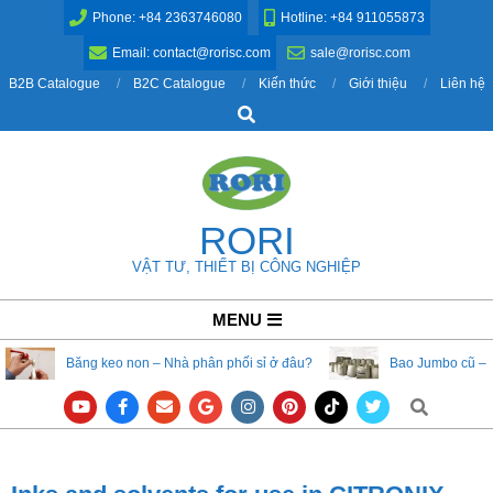
Skip
Phone: +84 2363746080
Hotline: +84 911055873
to
Email: contact@rorisc.com
sale@rorisc.com
content
B2B Catalogue
B2C Catalogue
Kiến thức
Giới thiệu
Liên hệ
Search
RORI
VẬT TƯ, THIẾT BỊ CÔNG NGHIỆP
Primary
MENU
Navigation
Băng keo non – Nhà phân phối sỉ ở đâu?
Bao Jumbo cũ – 
Menu
Search