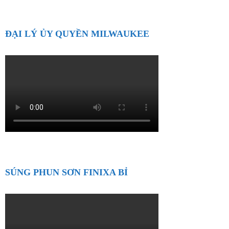
ĐẠI LÝ ỦY QUYỀN MILWAUKEE
SÚNG PHUN SƠN FINIXA BỈ