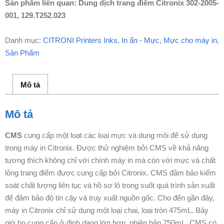
Sản phẩm liên quan: Dung dịch trang điểm Citronix 302-2005-
001, 129.T252.023
Danh mục:
CITRONI Printers Inks
,
In ấn - Mực
,
Mực cho máy in
,
Sản Phẩm
Mô tả
Mô tả
CMS
cung cấp một loạt các loại mực và dung môi để sử dụng
trong máy in Citronix. Được thử nghiệm bởi CMS về khả năng
tương thích không chỉ với chính máy in mà còn với mực và chất
lỏng trang điểm được cung cấp bởi Citronix. CMS đảm bảo kiểm
soát chất lượng liên tục và hồ sơ lô trong suốt quá trình sản xuất
để đảm bảo độ tin cậy và truy xuất nguồn gốc. Cho đến gần đây,
máy in Citronix chỉ sử dụng một loại chai, loại tròn 475mL. Bây
giờ họ cung cấp ở định dạng lớn hơn, phiên bản 750mL. CMS có