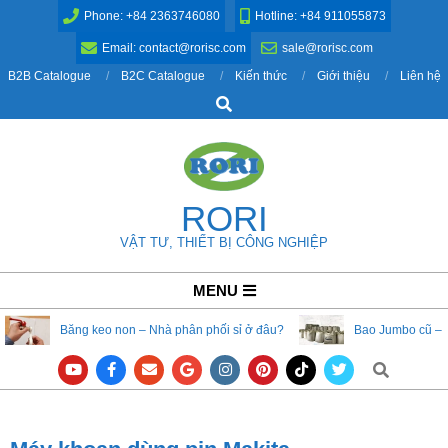
Skip
Phone: +84 2363746080
Hotline: +84 911055873
to
Email: contact@rorisc.com
sale@rorisc.com
content
B2B Catalogue
B2C Catalogue
Kiến thức
Giới thiệu
Liên hệ
Search
RORI
VẬT TƯ, THIẾT BỊ CÔNG NGHIỆP
Primary
MENU
Navigation
Băng keo non – Nhà phân phối sỉ ở đâu?
Bao Jumbo cũ – 
Menu
Search