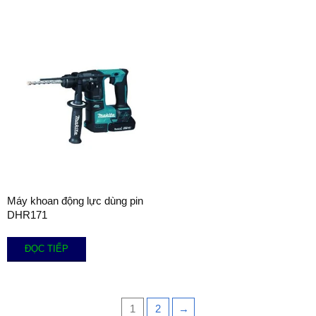
Máy khoan động lực dùng pin
DHR171
ĐỌC TIẾP
1
2
→