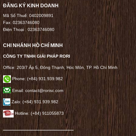
ĐĂNG KÝ KINH DOANH
Mã Số Thuế: 0402009891
Fax: 02363746080
Điện Thoại :
02363746080
CHI NHÁNH HỒ CHÍ MINH
CÔNG TY TNHH GIẢI PHÁP RORI
Office: 203/7 Ấp 5, Đông Thạnh, Hóc Môn, TP. Hồ Chí Minh
Phone: (+84) 931.939.982
Email: contact@rorisc.com
Zalo: (+84) 931.939.982
Hotline: (+84) 911055873
——————————————–