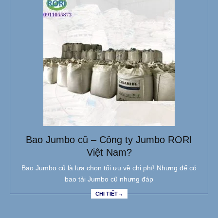
Bao Jumbo cũ – Công ty Jumbo RORI
Việt Nam?
Bao Jumbo cũ là lựa chọn tối ưu về chi phí! Nhưng để có
bao tải Jumbo cũ nhưng đáp
CHI TIẾT→