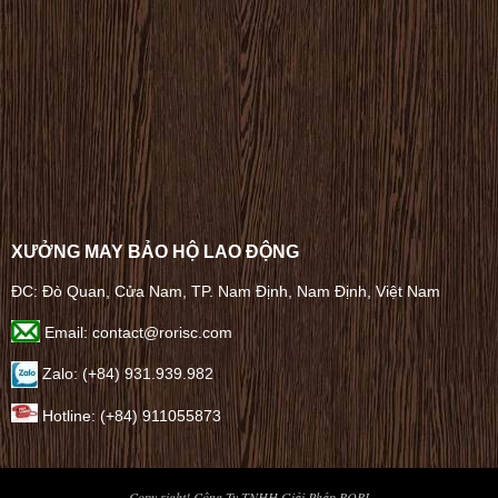
XƯỞNG MAY BẢO HỘ LAO ĐỘNG
ĐC: Đò Quan, Cửa Nam, TP. Nam Định, Nam Định, Việt Nam
Email: contact@rorisc.com
Zalo: (+84) 931.939.982
Hotline: (+84) 911055873
Copy right! Công Ty TNHH Giải Pháp RORI