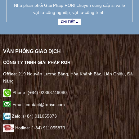
Nhà phân phối Giải Pháp RORI chuyên cung cấp sỉ và lẻ
vật tư công nghiệp, vật tư công trình.
CHI TIẾT→
VĂN PHÒNG GIAO DỊCH
CÔNG TY TNHH GIẢI PHÁP RORI
Office
: 219 Nguyễn Lương Bằng, Hòa Khánh Bắc, Liên Chiểu, Đà
Nẵng
Phone:
(+84) 02363746080
Email: contact@rorisc.com
Zalo: (+84) 911055873
Hotline: (+84) 911055873