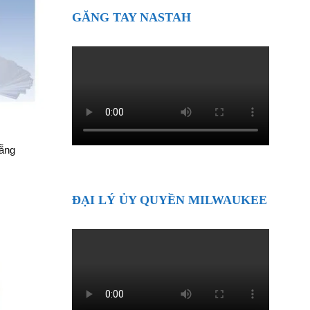
GĂNG TAY NASTAH
Nẵng
ĐẠI LÝ ỦY QUYỀN MILWAUKEE