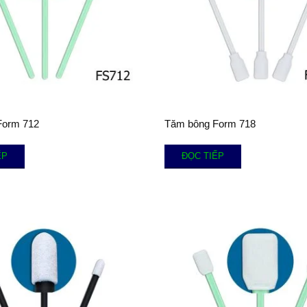
Form 712
Tăm bông Form 718
ẾP
ĐỌC TIẾP