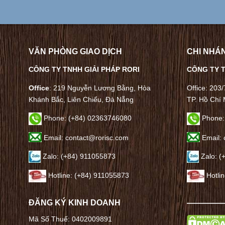
VĂN PHÒNG GIAO DỊCH
CHI NHÁN
CÔNG TY TNHH GIẢI PHÁP RORI
CÔNG TY T
Office
: 219 Nguyễn Lương Bằng, Hòa
Office: 203
Khánh Bắc, Liên Chiểu, Đà Nẵng
TP. Hồ Chí 
Phone:
(+84) 02363746080
Phone:
Email: contact@rorisc.com
Email: 
Zalo: (+84) 911055873
Zalo: (
Hotline: (+84) 911055873
Hotli
ĐĂNG KÝ KINH DOANH
————
Mã Số Thuế: 0402009891