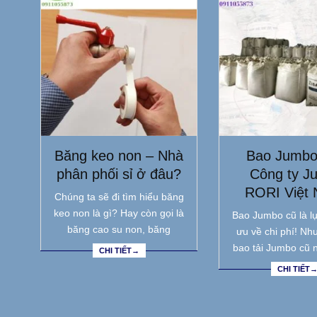
Băng keo non – Nhà
Bao Jumbo
phân phối sỉ ở đâu?
Công ty J
RORI Việt
Chúng ta sẽ đi tìm hiểu băng
keo non là gì? Hay còn gọi là
Bao Jumbo cũ là lự
băng cao su non, băng
ưu về chi phí! Nh
bao tải Jumbo cũ 
CHI TIẾT→
CHI TIẾT