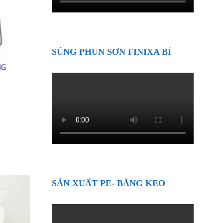
SÚNG PHUN SƠN FINIXA BỈ
SẢN XUẤT PE- BĂNG KEO