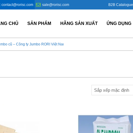
B2B Catalogue
: contact@rorisc.com
sale@rorisc.com
ANG CHỦ
SẢN PHẨM
HÃNG SẢN XUẤT
ỨNG DỤNG
umbo cũ – Công ty Jumbo RORI Việt Nam?
Bao Jumbo giá rẻ – Giải p