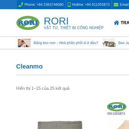
Skip
Phone: +84 2363746080
Hotline: +84 911055873
Email
to
content
RORI
Primary
TR
Navigation
VẬT TƯ, THIẾT BỊ CÔNG NGHIỆP
Menu
Băng keo non – Nhà phân phối sỉ ở đâu?
Bao J
Cleanmo
Hiển thị 1–15 của 25 kết quả