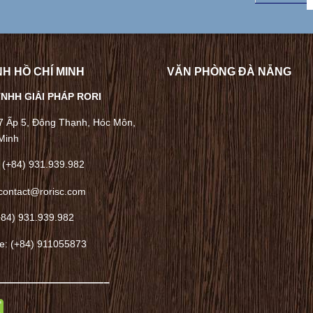
H HỒ CHÍ MINH
VĂN PHÒNG ĐÀ NẴNG
NHH GIẢI PHÁP RORI
/7 Ấp 5, Đông Thạnh, Hóc Môn,
Minh
 (+84) 931.939.982
contact@rorisc.com
+84) 931.939.982
ne: (+84) 911055873
——————————–