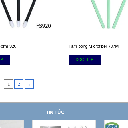
Form 920
Tăm bông Microfiber 707M
ẾP
ĐỌC TIẾP
1
2
→
TIN TỨC