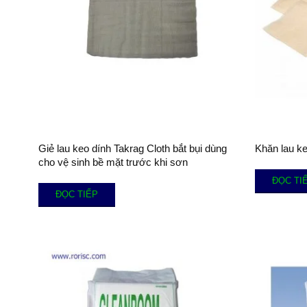
Giẻ lau keo dính Takrag Cloth bắt bụi dùng
Khăn lau k
cho vệ sinh bề mặt trước khi sơn
ĐỌC TI
ĐỌC TIẾP