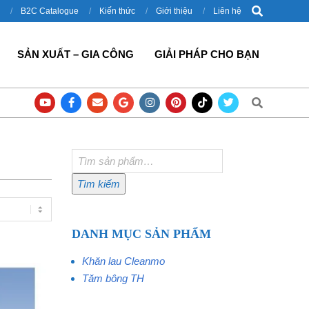
Search
B2C Catalogue
Kiến thức
Giới thiệu
Liên hệ
SẢN XUẤT – GIA CÔNG
GIẢI PHÁP CHO BẠN
Search
háp cho công nghiệp đóng gói
Thùng đựng đồ nghề Milwaukee 8424 ch
Tìm
kiếm:
Tìm kiếm
DANH MỤC SẢN PHẨM
Khăn lau Cleanmo
Tăm bông TH