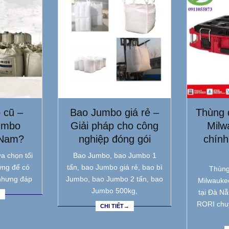
 cũ –
Bao Jumbo giá rẻ –
Thùng 
umbo
Giải pháp cho công
Milw
 Nam?
nghiệp đóng gói
chính
a chọn tối
Bao Jumbo, bao Jumbo 1
ưng để có
tấn, bao Jumbo giá rẻ, bao bì
Thùng
nhưng đáp
Jumbo, bao Jumbo 2 tấn, bao
Milwauke
Jumbo 500kg,
tại Đà N
→
RORI chu
CHI TIẾT→