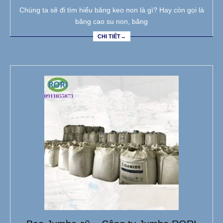
Chúng ta sẽ đi tìm hiểu băng keo non là gì? Hay còn gọi là
băng cao su non, băng
CHI TIẾT→