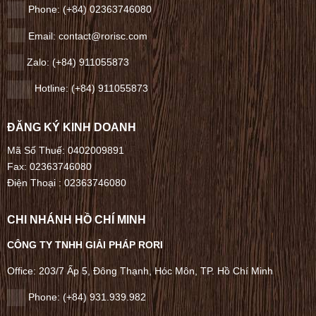
Phone:
(+84) 02363746080
Email: contact@rorisc.com
Zalo: (+84) 911055873
Hotline: (+84) 911055873
ĐĂNG KÝ KINH DOANH
Mã Số Thuế: 0402009891
Fax: 02363746080
Điện Thoại :
02363746080
CHI NHÁNH HỒ CHÍ MINH
CÔNG TY TNHH GIẢI PHÁP RORI
Office: 203/7 Ấp 5, Đông Thạnh, Hóc Môn, TP. Hồ Chí Minh
Phone: (+84) 931.939.982