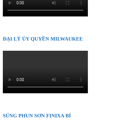
ĐẠI LÝ ỦY QUYỀN MILWAUKEE
SÚNG PHUN SƠN FINIXA BỈ