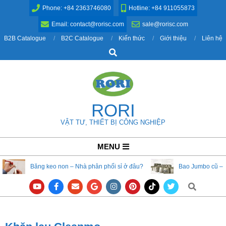
Skip
Phone: +84 2363746080
Hotline: +84 911055873
to
Email: contact@rorisc.com
sale@rorisc.com
content
B2B Catalogue
B2C Catalogue
Kiến thức
Giới thiệu
Liên hệ
Search
RORI
VẬT TƯ, THIẾT BỊ CÔNG NGHIỆP
Primary
MENU
Navigation
Băng keo non – Nhà phân phối sỉ ở đâu?
Bao Jumbo cũ – 
Menu
Search