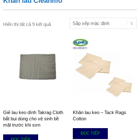
Khăn lau Cleanmo
Hiển thị tất cả 9 kết quả
Giẻ lau keo dính Takrag Cloth
Khăn lau keo – Tack Rags
bắt bụi dùng cho vệ sinh bề
Cotton
mặt trước khi sơn
ĐỌC TIẾP
ĐỌC TIẾP