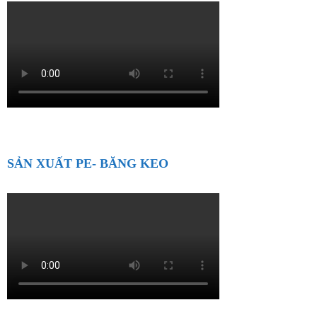
SẢN XUẤT PE- BĂNG KEO