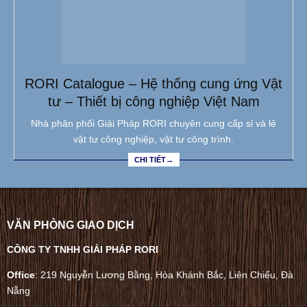
RORI Catalogue – Hệ thống cung ứng Vật
tư – Thiết bị công nghiệp Việt Nam
Nhà phân phối Giải Pháp RORI chuyên cung cấp sỉ và lẻ
vật tư công nghiệp, vật tư công trình.
CHI TIẾT→
VĂN PHÒNG GIAO DỊCH
CÔNG TY TNHH GIẢI PHÁP RORI
Office
: 219 Nguyễn Lương Bằng, Hòa Khánh Bắc, Liên Chiểu, Đà
Nẵng