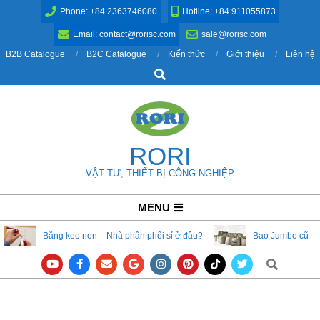
Skip
Phone: +84 2363746080
Hotline: +84 911055873
to
Email: contact@rorisc.com
sale@rorisc.com
content
B2B Catalogue
B2C Catalogue
Kiến thức
Giới thiệu
Liên hệ
Search
RORI
VẬT TƯ, THIẾT BỊ CÔNG NGHIỆP
Primary
MENU
Navigation
Băng keo non – Nhà phân phối sỉ ở đâu?
Bao Jumbo cũ – 
Menu
Search