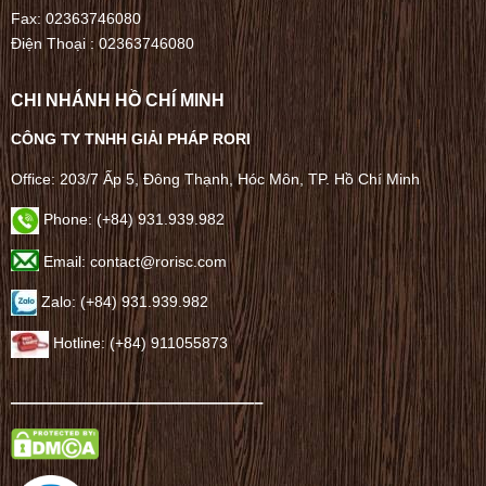
Fax: 02363746080
Điện Thoại :
02363746080
CHI NHÁNH HỒ CHÍ MINH
CÔNG TY TNHH GIẢI PHÁP RORI
Office: 203/7 Ấp 5, Đông Thạnh, Hóc Môn, TP. Hồ Chí Minh
Phone: (+84) 931.939.982
Email: contact@rorisc.com
Zalo: (+84) 931.939.982
Hotline: (+84) 911055873
——————————————–