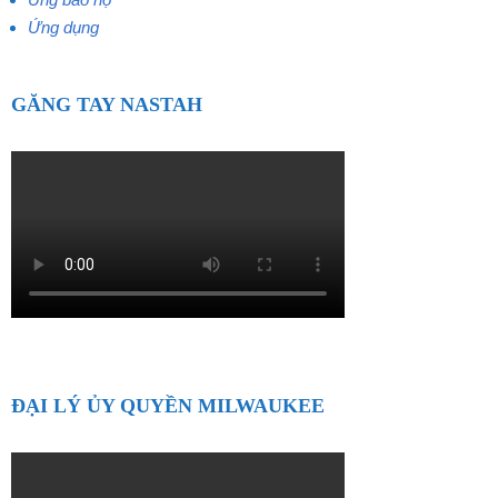
Ứng dụng
GĂNG TAY NASTAH
ĐẠI LÝ ỦY QUYỀN MILWAUKEE