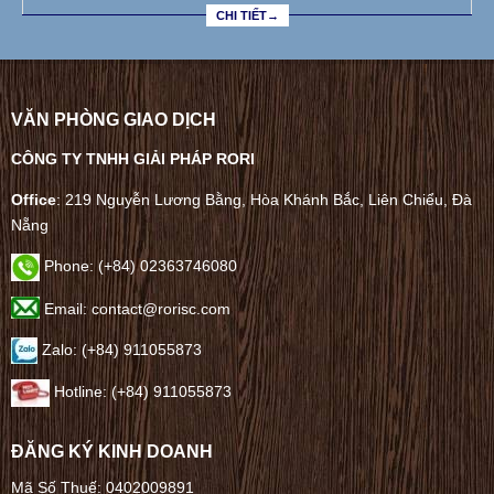
CHI TIẾT→
VĂN PHÒNG GIAO DỊCH
CÔNG TY TNHH GIẢI PHÁP RORI
Office
: 219 Nguyễn Lương Bằng, Hòa Khánh Bắc, Liên Chiểu, Đà
Nẵng
Phone:
(+84) 02363746080
Email: contact@rorisc.com
Zalo: (+84) 911055873
Hotline: (+84) 911055873
ĐĂNG KÝ KINH DOANH
Mã Số Thuế: 0402009891