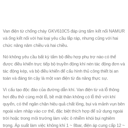
Van điện từ chống cháy GKV610C5 đáp ứng tấm kết nối NAMUR
và ống kết nối với hai loại yêu cầu lắp ráp, nhưng cũng với hai
chức năng năm chiều và hai chiều.
Nó không yêu cầu bất kỳ tấm bộ điều hợp phụ trợ nào có thể
được điều khiển trực tiếp bộ truyền động khí nén tác động đơn và
tác động kép, và bộ điều khiển để cấu hình thủ công thiết bị an
toàn và đáng tin cậy là một van điện từ đa năng thực sự.
Vì cấu tạo độc đáo của đường dẫn khí. Van điện từ và lỗ thông
hơi đều thở cùng một lỗ, bề mặt thân không có lỗ thở với khí
quyển, có thể ngăn chặn hiệu quả chất lỏng, bụi và mảnh vụn bên
ngoài xâm nhập vào cơ thể, đặc biệt thích hợp để sử dụng ngoài
trời hoặc trong môi trường làm việc ô nhiễm khói bụi nghiêm
trọng. Áp suất làm việc không khí 1 ~ 8bar, điện áp cung cấp 12 ~