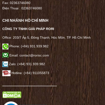
Fax: 02363746080
Điện Thoại :
02363746080
CHI NHÁNH HỒ CHÍ MINH
CÔNG TY TNHH GIẢI PHÁP RORI
Office: 203/7 Ấp 5, Đông Thạnh, Hóc Môn, TP. Hồ Chí Minh
Phone: (+84) 931.939.982
Email: contact@rorisc.com
Zalo: (+84) 931.939.982
Hotline: (+84) 911055873
——————————————–