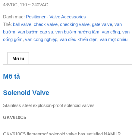
48VDC, 110 ~ 240VAC.
Danh mục:
Positioner - Valve Accessories
Thẻ:
ball valve
,
check valve
,
checking valve
,
gate valve
,
van
bướm
,
van bướm cao su
,
van bướm hướng tâm
,
van cổng
,
van
cổng gốm
,
van công nghiệp
,
van điều khiển điện
,
van một chiều
Mô tả
Mô tả
Solenoid Valve
Stainless steel explosion-proof solenoid valves
GKV610C5
GKV610C5 flameproof solenoid valve has satisfied NAMUR