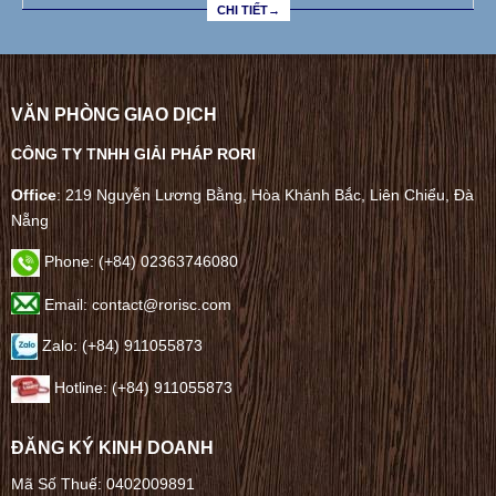
CHI TIẾT→
VĂN PHÒNG GIAO DỊCH
CÔNG TY TNHH GIẢI PHÁP RORI
Office
: 219 Nguyễn Lương Bằng, Hòa Khánh Bắc, Liên Chiểu, Đà
Nẵng
Phone:
(+84) 02363746080
Email: contact@rorisc.com
Zalo: (+84) 911055873
Hotline: (+84) 911055873
ĐĂNG KÝ KINH DOANH
Mã Số Thuế: 0402009891