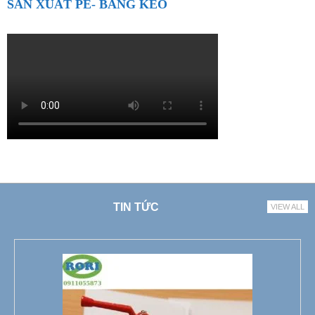
SẢN XUẤT PE- BĂNG KEO
TIN TỨC
VIEW ALL