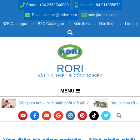
Skip
Phone: +84 2363746080
Hotline: +84 911055873
to
Email: contact@rorisc.com
sale@rorisc.com
content
B2B Catalogue
B2C Catalogue
Kiến thức
Giới thiệu
Liên hệ
Search
RORI
VẬT TƯ, THIẾT BỊ CÔNG NGHIỆP
Primary
MENU
Navigation
Băng keo non – Nhà phân phối sỉ ở đâu?
Bao Jumbo cũ – 
Menu
Search