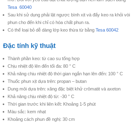
Tesa 60040
Sau khi sử dụng phải lật ngược bình xịt và đẩy keo ra khỏi vòi
phun cho đến khi chỉ có hóa chất phun ra.
Có thể loại bỏ dễ dàng lớp keo thừa từ bằng
Tesa 60042
Đặc tính kỹ thuật
Thành phần keo: từ
cao su tổng hợp
Chịu nhiệt độ lên đến tối đa:
80 ° C
Khả năng chịu nhiệt độ thời gian ngắn hạn lên đến:
100 ° C
Thuốc phun xịt dựa trên:
propan – butan
Dung môi dựa trên:
xăng đặc biệt khử crômatit và axeton
Khả năng chịu nhiệt độ từ:
-30 ° C
Thời gian trước khi liên kết: Khoảng 1-
5 phút
Màu sắc:
kem nhạt
Khoảng cách phun đề nghị:
30 cm