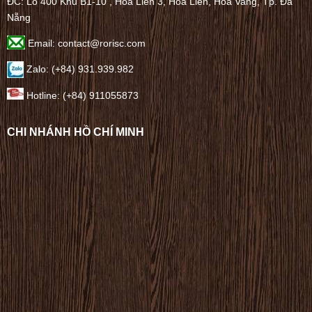
ĐC: Lô 400 Khu B1-10 , Hòa Liên 3, Hòa Liên, Hòa Vang, Tp. Đà
Nẵng
Email: contact@rorisc.com
Zalo: (+84) 931.939.982
Hotline: (+84) 911055873
CHI NHÁNH HỒ CHÍ MINH