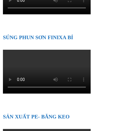
SÚNG PHUN SƠN FINIXA BỈ
SẢN XUẤT PE- BĂNG KEO