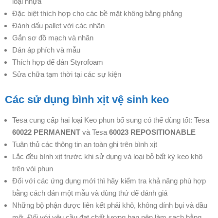
loại nhựa
Đặc biệt thích hợp cho các bề mặt không bằng phẳng
Đánh dấu pallet với các nhãn
Gắn sơ đồ mạch và nhãn
Dán áp phích và mẫu
Thích hợp để dán
Styrofoam
Sửa chữa tạm thời tại các sự kiện
Các sử dụng bình xịt vệ sinh keo
Tesa cung cấp hai loại Keo phun bổ sung có thể dùng tốt: Tesa
60022 PERMANENT
và Tesa
60023 REPOSITIONABLE
Tuân thủ các thông tin an toàn ghi trên bình xịt
Lắc đều bình xịt trước khi sử dụng và loại bỏ bất kỳ keo khô
trên vòi phun
Đối với các ứng dụng mới thì hãy kiểm tra khả năng phù hợp
bằng cách dán một mẫu và dùng thử để đánh giá
Những bộ phận được liên kết phải khô, không dính bụi và dầu
mỡ.
Đối với yêu cầu đạt chất lượng
bạn nên làm sạch bằng