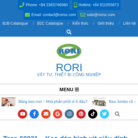
Skip
Phone: +84 2363746080
Hotline: +84 911055873
to
Email: contact@rorisc.com
sale@rorisc.com
content
B2B Catalogue
B2C Catalogue
Kiến thức
Giới thiệu
Liên hệ
Search
RORI
VẬT TƯ, THIẾT BỊ CÔNG NGHIỆP
Primary
MENU
Navigation
Băng keo non – Nhà phân phối sỉ ở đâu?
Bao Jumbo cũ – 
Menu
Search