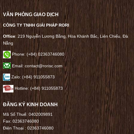
VĂN PHÒNG GIAO DỊCH
CÔNG TY TNHH GIẢI PHÁP RORI
Office
: 219 Nguyễn Lương Bằng, Hòa Khánh Bắc, Liên Chiểu, Đà
Nẵng
Phone:
(+84) 02363746080
Email: contact@rorisc.com
Zalo: (+84) 911055873
Hotline: (+84) 911055873
ĐĂNG KÝ KINH DOANH
Mã Số Thuế: 0402009891
Fax: 02363746080
Điện Thoại :
02363746080