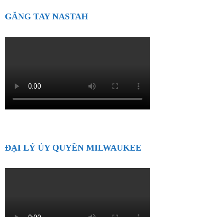
GĂNG TAY NASTAH
ĐẠI LÝ ỦY QUYỀN MILWAUKEE