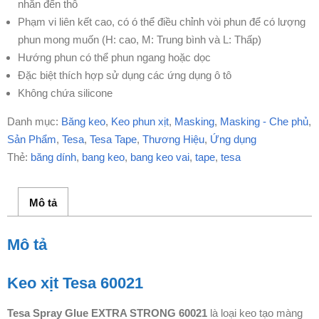
nhẵn đến thô
Phạm vi liên kết cao, có
ó thể điều chỉnh vòi phun để có lượng
phun mong muốn (H: cao, M: Trung bình và L: Thấp)
Hướng phun có thể phun ngang hoặc dọc
Đặc biệt thích hợp sử dụng các ứng dụng ô tô
Không chứa silicone
Danh mục:
Băng keo
,
Keo phun xịt
,
Masking
,
Masking - Che phủ
,
Sản Phẩm
,
Tesa
,
Tesa Tape
,
Thương Hiệu
,
Ứng dụng
Thẻ:
băng dính
,
bang keo
,
bang keo vai
,
tape
,
tesa
Mô tả
Mô tả
Keo xịt Tesa 60021
Tesa Spray Glue EXTRA STRONG 60021
là loại keo tạo màng