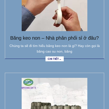
Băng keo non – Nhà phân phối sỉ ở đâu?
Chúng ta sẽ đi tìm hiểu băng keo non là gì? Hay còn gọi là
băng cao su non, băng
CHI TIẾT→