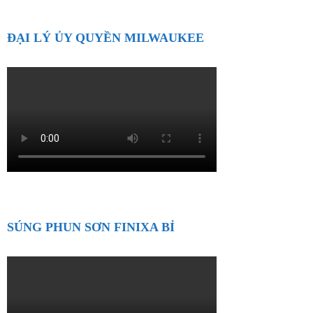
ĐẠI LÝ ỦY QUYỀN MILWAUKEE
SÚNG PHUN SƠN FINIXA BỈ