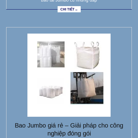
CHI TIẾT→
Bao Jumbo giá rẻ – Giải pháp cho công
nghiệp đóng gói