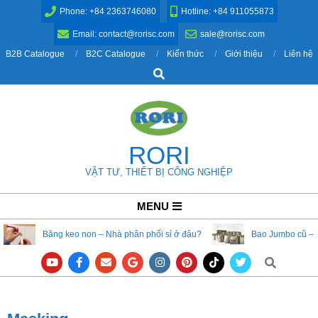
Skip
Phone: +84 2363746080
Hotline: +84 911055873
to
Email: contact@rorisc.com
sale@rorisc.com
content
B2B Catalogue
B2C Catalogue
Kiến thức
Giới thiệu
Liên hệ
Search
RORI
VẬT TƯ, THIẾT BỊ CÔNG NGHIỆP
Primary
MENU
Navigation
Băng keo non – Nhà phân phối sỉ ở đâu?
Bao Jumbo cũ – 
Menu
Search