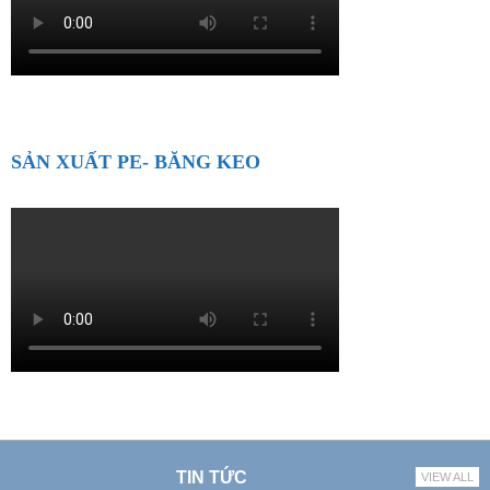
SẢN XUẤT PE- BĂNG KEO
TIN TỨC
VIEW ALL