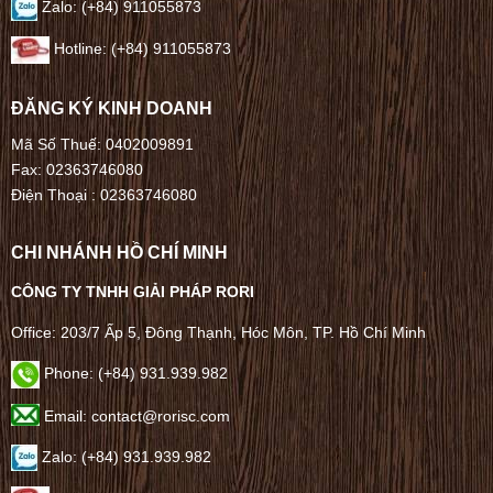
Zalo: (+84) 911055873
Hotline: (+84) 911055873
ĐĂNG KÝ KINH DOANH
Mã Số Thuế: 0402009891
Fax: 02363746080
Điện Thoại :
02363746080
CHI NHÁNH HỒ CHÍ MINH
CÔNG TY TNHH GIẢI PHÁP RORI
Office: 203/7 Ấp 5, Đông Thạnh, Hóc Môn, TP. Hồ Chí Minh
Phone: (+84) 931.939.982
Email: contact@rorisc.com
Zalo: (+84) 931.939.982