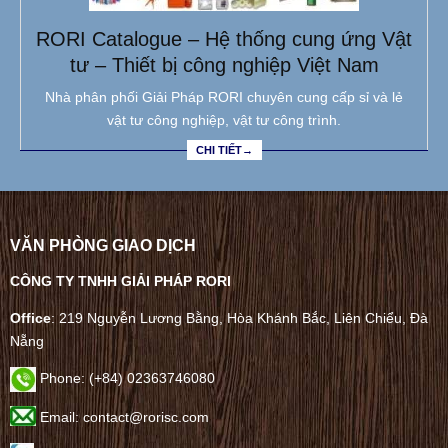
RORI Catalogue – Hệ thống cung ứng Vật
tư – Thiết bị công nghiệp Việt Nam
Nhà phân phối Giải Pháp RORI chuyên cung cấp sỉ và lẻ
vật tư công nghiệp, vật tư công trình.
CHI TIẾT→
VĂN PHÒNG GIAO DỊCH
CÔNG TY TNHH GIẢI PHÁP RORI
Office
: 219 Nguyễn Lương Bằng, Hòa Khánh Bắc, Liên Chiểu, Đà
Nẵng
Phone:
(+84) 02363746080
Email: contact@rorisc.com