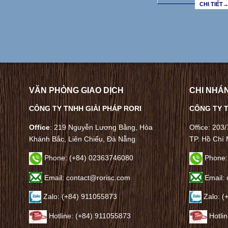
CHI TIẾT
VĂN PHÒNG GIAO DỊCH
CHI NHÁN
CÔNG TY TNHH GIẢI PHÁP RORI
CÔNG TY T
Office
: 219 Nguyễn Lương Bằng, Hòa
Office: 203
Khánh Bắc, Liên Chiểu, Đà Nẵng
TP. Hồ Chí 
Phone:
(+84) 02363746080
Phone:
Email: contact@rorisc.com
Email: 
Zalo: (+84) 911055873
Zalo: (
Hotline: (+84) 911055873
Hotli