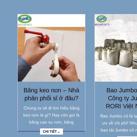
Băng keo non – Nhà
Bao Jumbo
phân phối sỉ ở đâu?
Công ty J
RORI Việt
Chúng ta sẽ đi tìm hiểu băng
keo non là gì? Hay còn gọi là
Bao Jumbo cũ là lự
băng cao su non, băng
ưu về chi phí! Nh
bao tải Jumbo cũ 
CHI TIẾT→