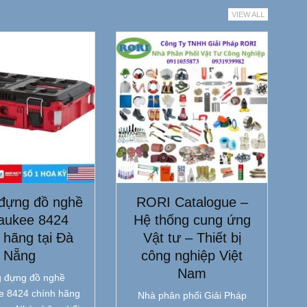
VIEW ALL
đựng đồ nghề
RORI Catalogue –
aukee 8424
Hệ thống cung ứng
 hãng tại Đà
Vật tư – Thiết bị
Nẵng
công nghiệp Việt
Nam
 đựng đồ nghề
e 8424 chính hãng
Nhà phân phối Giải Pháp