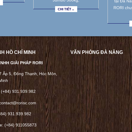
Jumbo 500kg,
tại Đà N
→
RORI chu
CHI TIẾT→
H HỒ CHÍ MINH
VĂN PHÒNG ĐÀ NẴNG
NHH GIẢI PHÁP RORI
/7 Ấp 5, Đông Thạnh, Hóc Môn,
Minh
 (+84) 931.939.982
contact@rorisc.com
+84) 931.939.982
ne: (+84) 911055873