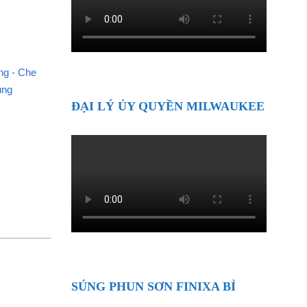
ng - Che
ụng
ĐẠI LÝ ỦY QUYỀN MILWAUKEE
SÚNG PHUN SƠN FINIXA BỈ