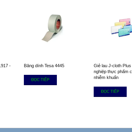
1917 -
Băng dính Tesa 4445
Giẻ lau J-cloth Plus
nghiệp thực phẩm 
nhiễm khuẩn
ĐỌC TIẾP
ĐỌC TIẾP