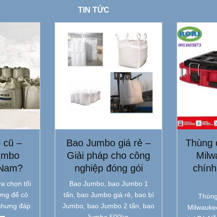
TIN TỨC
 cũ –
Bao Jumbo giá rẻ –
Thùng 
umbo
Giải pháp cho công
Milw
 Nam?
nghiệp đóng gói
chính
a chọn tối
Bao Jumbo, bao Jumbo 1
ưng để có
tấn, bao Jumbo giá rẻ, bao bì
Thùng
nhưng đáp
Jumbo, bao Jumbo 2 tấn, bao
Milwauke