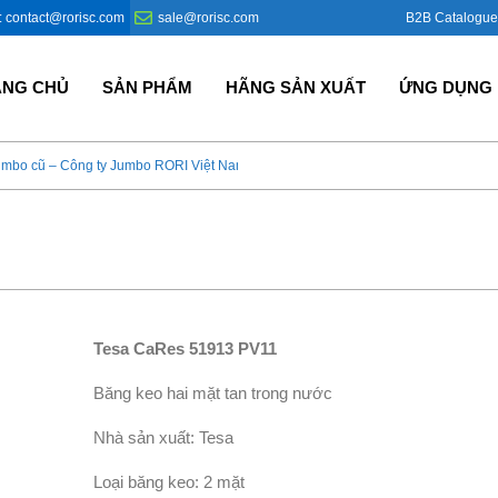
B2B Catalogue
: contact@rorisc.com
sale@rorisc.com
ANG CHỦ
SẢN PHẨM
HÃNG SẢN XUẤT
ỨNG DỤNG
umbo cũ – Công ty Jumbo RORI Việt Nam?
Bao Jumbo giá rẻ – Giải p
Tesa CaRes 51913 PV11
Băng keo hai mặt tan trong nước
Nhà sản xuất: Tesa
Loại băng keo: 2 mặt