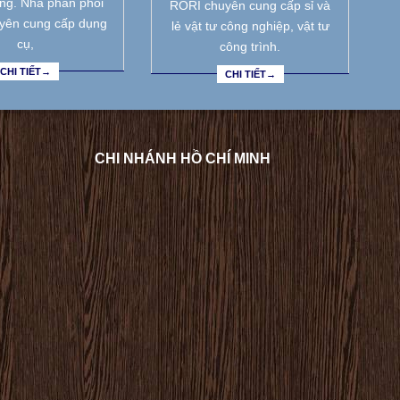
ẵng. Nhà phân phối
RORI chuyên cung cấp sỉ và
yên cung cấp dụng
lẻ vật tư công nghiệp, vật tư
cụ,
công trình.
CHI TIẾT→
CHI TIẾT→
CHI NHÁNH HỒ CHÍ MINH