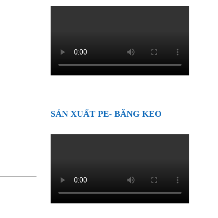
SẢN XUẤT PE- BĂNG KEO