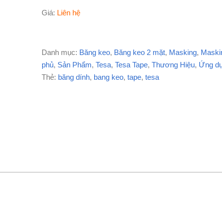
Giá:
Liên hệ
Danh mục:
Băng keo
,
Băng keo 2 mặt
,
Masking
,
Maski
phủ
,
Sản Phẩm
,
Tesa
,
Tesa Tape
,
Thương Hiệu
,
Ứng d
Thẻ:
băng dính
,
bang keo
,
tape
,
tesa