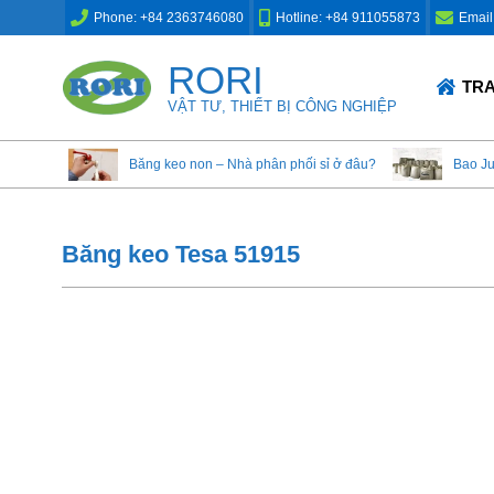
Skip
Phone: +84 2363746080
Hotline: +84 911055873
Email
to
content
RORI
Primary
TR
Navigation
VẬT TƯ, THIẾT BỊ CÔNG NGHIỆP
Menu
Băng keo non – Nhà phân phối sỉ ở đâu?
Bao J
Băng keo Tesa 51915