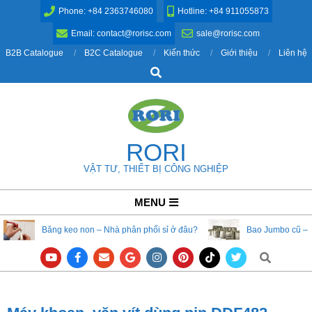
Skip
Phone: +84 2363746080
Hotline: +84 911055873
to
Email: contact@rorisc.com
sale@rorisc.com
content
B2B Catalogue
B2C Catalogue
Kiến thức
Giới thiệu
Liên hệ
Search
RORI
VẬT TƯ, THIẾT BỊ CÔNG NGHIỆP
Primary
MENU
Navigation
Băng keo non – Nhà phân phối sỉ ở đâu?
Bao Jumbo cũ – 
Menu
Search