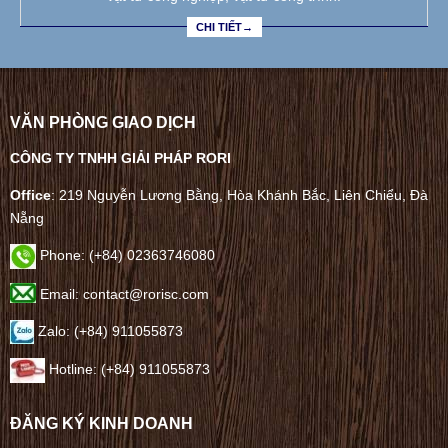
CHI TIẾT→
VĂN PHÒNG GIAO DỊCH
CÔNG TY TNHH GIẢI PHÁP RORI
Office
: 219 Nguyễn Lương Bằng, Hòa Khánh Bắc, Liên Chiểu, Đà
Nẵng
Phone:
(+84) 02363746080
Email: contact@rorisc.com
Zalo: (+84) 911055873
Hotline: (+84) 911055873
ĐĂNG KÝ KINH DOANH