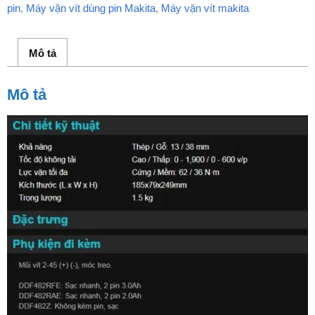
pin
,
Máy vặn vít dùng pin Makita
,
Máy vặn vít makita
Mô tả
Mô tả