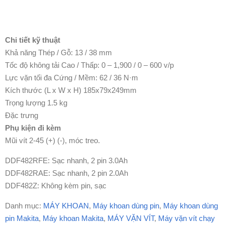
Chi tiết kỹ thuật
Khả năng Thép / Gỗ: 13 / 38 mm
Tốc độ không tải Cao / Thấp: 0 – 1,900 / 0 – 600 v/p
Lực vặn tối đa Cứng / Mềm: 62 / 36 N·m
Kích thước (L x W x H) 185x79x249mm
Trọng lượng 1.5 kg
Đặc trưng
Phụ kiện đi kèm
Mũi vít 2-45 (+) (-), móc treo.
DDF482RFE: Sạc nhanh, 2 pin 3.0Ah
DDF482RAE: Sạc nhanh, 2 pin 2.0Ah
DDF482Z: Không kèm pin, sạc
Danh mục:
MÁY KHOAN
,
Máy khoan dùng pin
,
Máy khoan dùng
pin Makita
,
Máy khoan Makita
,
MÁY VẶN VÍT
,
Máy vặn vít chạy