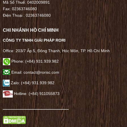
Mã Số Thuế: 0402009891
Fax: 02363746080
Điện Thoại :
02363746080
CHI NHÁNH HỒ CHÍ MINH
CÔNG TY TNHH GIẢI PHÁP RORI
Office: 203/7 Ấp 5, Đông Thạnh, Hóc Môn, TP. Hồ Chí Minh
Phone: (+84) 931.939.982
Email: contact@rorisc.com
Zalo: (+84) 931.939.982
Hotline: (+84) 911055873
——————————————–