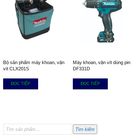
Bộ sản phẩm máy khoan, vặn
Máy khoan, vặn vít dùng pin
vít CLX201S
DF331D
ĐỌC TIẾP
ĐỌC TIẾP
Tìm
Tìm kiếm
kiếm: