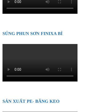
SÚNG PHUN SƠN FINIXA BỈ
SẢN XUẤT PE- BĂNG KEO