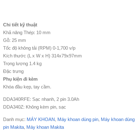
Chi tiết kỹ thuật
Khả năng Thép: 10 mm
Gỗ: 25 mm
Tốc độ không tải (RPM) 0-1,700 v/p
Kích thước (L x W x H) 314x79x97mm
Trọng lượng 1.4 kg
Đặc trưng
Phụ kiện đi kèm
Khóa đầu kẹp, tay cầm.
DDA340RFE: Sạc nhanh, 2 pin 3.0Ah
DDA340Z: Không kèm pin, sạc
Danh mục:
MÁY KHOAN
,
Máy khoan dùng pin
,
Máy khoan dùng
pin Makita
,
Máy khoan Makita