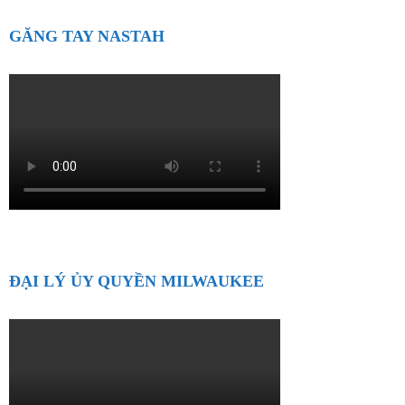
GĂNG TAY NASTAH
ĐẠI LÝ ỦY QUYỀN MILWAUKEE