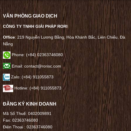
VĂN PHÒNG GIAO DỊCH
CÔNG TY TNHH GIẢI PHÁP RORI
Office
: 219 Nguyễn Lương Bằng, Hòa Khánh Bắc, Liên Chiểu, Đà
Nẵng
Phone:
(+84) 02363746080
Email: contact@rorisc.com
Zalo: (+84) 911055873
Hotline: (+84) 911055873
ĐĂNG KÝ KINH DOANH
Mã Số Thuế: 0402009891
Fax: 02363746080
Điện Thoại :
02363746080