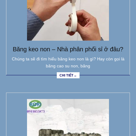
Băng keo non – Nhà phân phối sỉ ở đâu?
Chúng ta sẽ đi tìm hiểu băng keo non là gì? Hay còn gọi là
băng cao su non, băng
CHI TIẾT→