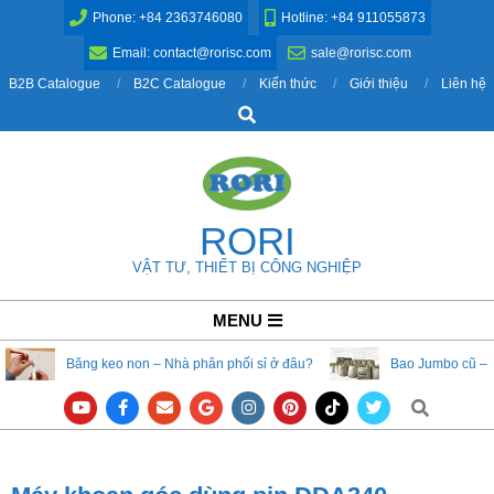
Skip
Phone: +84 2363746080
Hotline: +84 911055873
to
Email: contact@rorisc.com
sale@rorisc.com
content
B2B Catalogue
B2C Catalogue
Kiến thức
Giới thiệu
Liên hệ
Search
RORI
VẬT TƯ, THIẾT BỊ CÔNG NGHIỆP
Primary
MENU
Navigation
Băng keo non – Nhà phân phối sỉ ở đâu?
Bao Jumbo cũ – 
Menu
Search