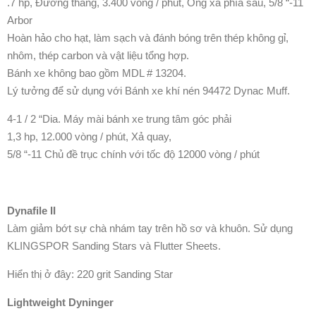
.7 hp, Đường thẳng, 3.400 vòng / phút, Ống xả phía sau, 5/8 “-11
Arbor
Hoàn hảo cho hạt, làm sạch và đánh bóng trên thép không gỉ,
nhôm, thép carbon và vật liệu tổng hợp.
Bánh xe không bao gồm MDL # 13204.
Lý tưởng để sử dụng với Bánh xe khí nén 94472 Dynac Muff.
4-1 / 2 “Dia. Máy mài bánh xe trung tâm góc phải
1,3 hp, 12.000 vòng / phút, Xả quay,
5/8 “-11 Chủ đề trục chính với tốc độ 12000 vòng / phút
Dynafile II
Làm giảm bớt sự chà nhám tay trên hồ sơ và khuôn. Sử dụng
KLINGSPOR Sanding Stars và Flutter Sheets.
Hiển thị ở đây: 220 grit Sanding Star
Lightweight Dyninger