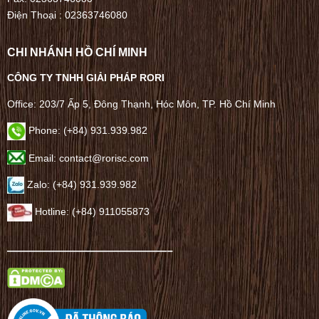
Điện Thoại :
02363746080
CHI NHÁNH HỒ CHÍ MINH
CÔNG TY TNHH GIẢI PHÁP RORI
Office: 203/7 Ấp 5, Đông Thạnh, Hóc Môn, TP. Hồ Chí Minh
Phone: (+84) 931.939.982
Email: contact@rorisc.com
Zalo: (+84) 931.939.982
Hotline: (+84) 911055873
——————————————–