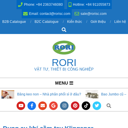
Skip
Phone: +84 2363746080
Hotline: +84 911055873
to
Email: contact@rorisc.com
sale@rorisc.com
content
B2B Catalogue
B2C Catalogue
Kiến thức
Giới thiệu
Liên hệ
Search
RORI
VẬT TƯ, THIẾT BỊ CÔNG NGHIỆP
Primary
MENU
Navigation
Băng keo non – Nhà phân phối sỉ ở đâu?
Bao Jumbo cũ – 
Menu
Search