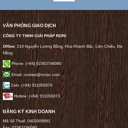
VĂN PHÒNG GIAO DỊCH
CÔNG TY TNHH GIẢI PHÁP RORI
Office
: 219 Nguyễn Lương Bằng, Hòa Khánh Bắc, Liên Chiểu, Đà
Nẵng
Phone:
(+84) 02363746080
Email: contact@rorisc.com
Zalo: (+84) 911055873
Hotline: (+84) 911055873
ĐĂNG KÝ KINH DOANH
Mã Số Thuế: 0402009891
Fax: 02363746080