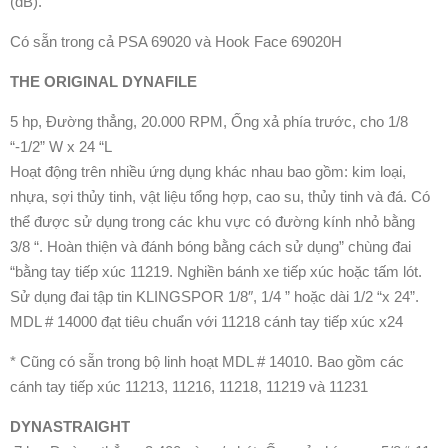
(dB).
Có sẵn trong cả PSA 69020 và Hook Face 69020H
THE ORIGINAL DYNAFILE
5 hp, Đường thẳng, 20.000 RPM, Ống xả phía trước, cho 1/8
“-1/2” W x 24 “L
Hoạt động trên nhiều ứng dụng khác nhau bao gồm: kim loại,
nhựa, sợi thủy tinh, vật liệu tổng hợp, cao su, thủy tinh và đá. Có
thể được sử dụng trong các khu vực có đường kính nhỏ bằng
3/8 “. Hoàn thiện và đánh bóng bằng cách sử dụng” chùng đai
“bằng tay tiếp xúc 11219. Nghiền bánh xe tiếp xúc hoặc tấm lót.
Sử dụng đai tập tin KLINGSPOR 1/8″, 1/4 ” hoặc dài 1/2 “x 24”.
MDL # 14000 đạt tiêu chuẩn với 11218 cánh tay tiếp xúc x24
* Cũng có sẵn trong bộ linh hoạt MDL # 14010. Bao gồm các
cánh tay tiếp xúc 11213, 11216, 11218, 11219 và 11231
DYNASTRAIGHT