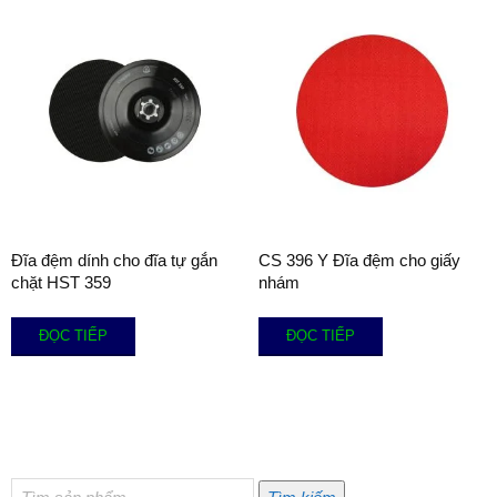
Đĩa đệm dính cho đĩa tự gắn
CS 396 Y Đĩa đệm cho giấy
chặt HST 359
nhám
ĐỌC TIẾP
ĐỌC TIẾP
Tìm