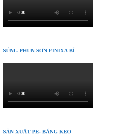
SÚNG PHUN SƠN FINIXA BỈ
SẢN XUẤT PE- BĂNG KEO