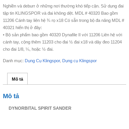
Nghiền và deburr ở những nơi thường khó tiếp cận. Sử dụng đai
tập tin KLINGSPOR và đai không dệt. MDL # 40320 Bao gồm
11206 Cánh tay liên hệ ¾ rọ x18 Có sẵn trong bộ đa năng MDL #
40321 hiển thị ở đây:
• Bộ sản phẩm bao gồm 40320 Dynafile II với 11206 Liên hệ với
cánh tay, cộng thêm 11203 cho đai ½ đai x18 và dây đeo 11204
cho đai 1/8, ¼, hoặc ½ đai.
Danh mục:
Dụng Cụ Klingspor
,
Dụng cụ Klingspor
Mô tả
Mô tả
DYNORBITAL SPIRIT SANDER