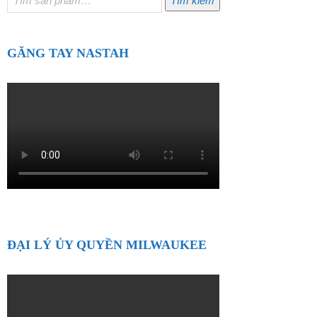
Tìm kiếm
kiếm:
GĂNG TAY NASTAH
ĐẠI LÝ ỦY QUYỀN MILWAUKEE