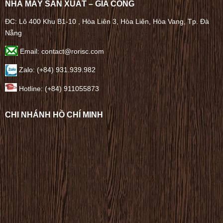
NHÀ MÁY SẢN XUẤT – GIA CÔNG
ĐC: Lô 400 Khu B1-10 , Hòa Liên 3, Hòa Liên, Hòa Vang, Tp. Đà
Nẵng
Email: contact@rorisc.com
Zalo: (+84) 931.939.982
Hotline: (+84) 911055873
CHI NHÁNH HỒ CHÍ MINH