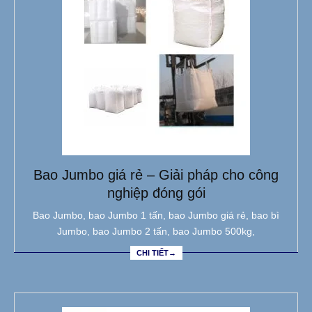
Bao Jumbo giá rẻ – Giải pháp cho công
nghiệp đóng gói
Bao Jumbo, bao Jumbo 1 tấn, bao Jumbo giá rẻ, bao bì
Jumbo, bao Jumbo 2 tấn, bao Jumbo 500kg,
CHI TIẾT→