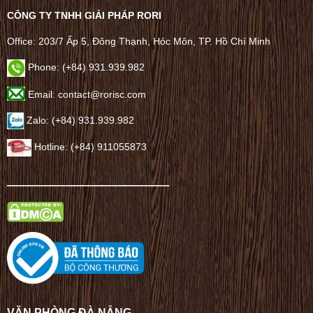
CÔNG TY TNHH GIẢI PHÁP RORI
Office: 203/7 Ấp 5, Đông Thạnh, Hóc Môn, TP. Hồ Chí Minh
Phone: (+84) 931.939.982
Email: contact@rorisc.com
Zalo: (+84) 931.939.982
Hotline: (+84) 911055873
——————————————–
VĂN PHÒNG ĐÀ NẴNG