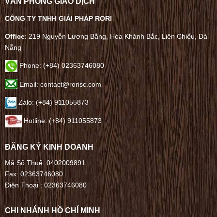
VĂN PHÒNG GIAO DỊCH
CÔNG TY TNHH GIẢI PHÁP RORI
Office
: 219 Nguyễn Lương Bằng, Hòa Khánh Bắc, Liên Chiểu, Đà
Nẵng
Phone:
(+84) 02363746080
Email: contact@rorisc.com
Zalo: (+84) 911055873
Hotline: (+84) 911055873
ĐĂNG KÝ KINH DOANH
Mã Số Thuế: 0402009891
Fax: 02363746080
Điện Thoại :
02363746080
CHI NHÁNH HỒ CHÍ MINH