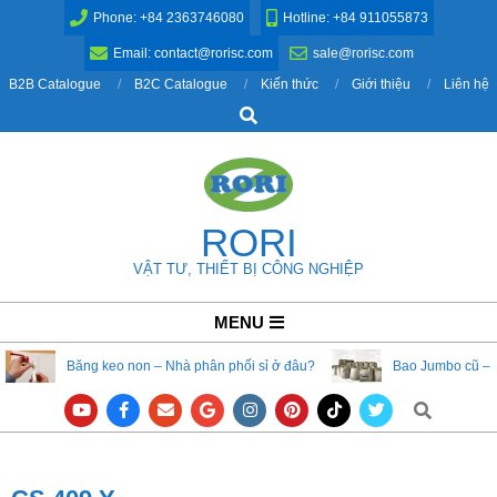
Skip
Phone: +84 2363746080
Hotline: +84 911055873
to
Email: contact@rorisc.com
sale@rorisc.com
content
B2B Catalogue
B2C Catalogue
Kiến thức
Giới thiệu
Liên hệ
Search
RORI
VẬT TƯ, THIẾT BỊ CÔNG NGHIỆP
Primary
MENU
Navigation
Băng keo non – Nhà phân phối sỉ ở đâu?
Bao Jumbo cũ – 
Menu
Search