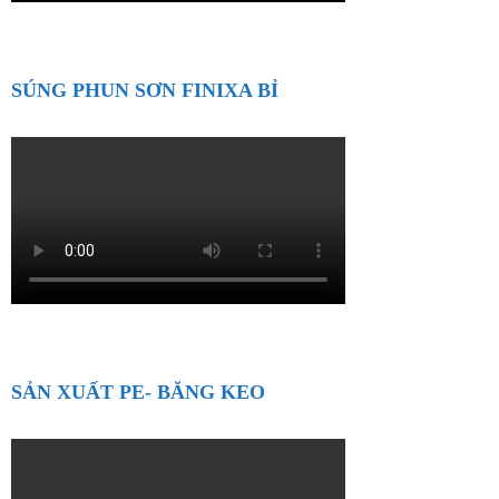
SÚNG PHUN SƠN FINIXA BỈ
SẢN XUẤT PE- BĂNG KEO