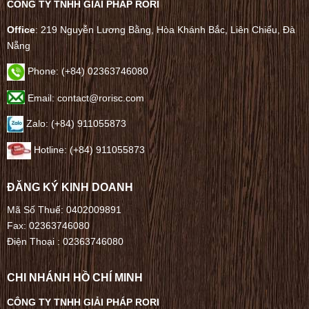
CÔNG TY TNHH GIẢI PHÁP RORI
Office
: 219 Nguyễn Lương Bằng, Hòa Khánh Bắc, Liên Chiểu, Đà
Nẵng
Phone:
(+84) 02363746080
Email: contact@rorisc.com
Zalo: (+84) 911055873
Hotline: (+84) 911055873
ĐĂNG KÝ KINH DOANH
Mã Số Thuế: 0402009891
Fax: 02363746080
Điện Thoại :
02363746080
CHI NHÁNH HỒ CHÍ MINH
CÔNG TY TNHH GIẢI PHÁP RORI