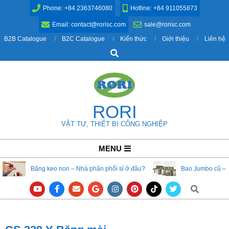
Skip
Phone: +84 2363746080
Hotline: +84 911055873
to
Email: contact@rorisc.com
sale@rorisc.com
content
B2B Catalogue
B2C Catalogue
Kiến thức
Giới thiệu
Liên hệ
Search
RORI
VẬT TƯ, THIẾT BỊ CÔNG NGHIỆP
Primary
MENU
Navigation
Băng keo non – Nhà phân phối sỉ ở đâu?
Bao Jumbo cũ – 
Menu
Search