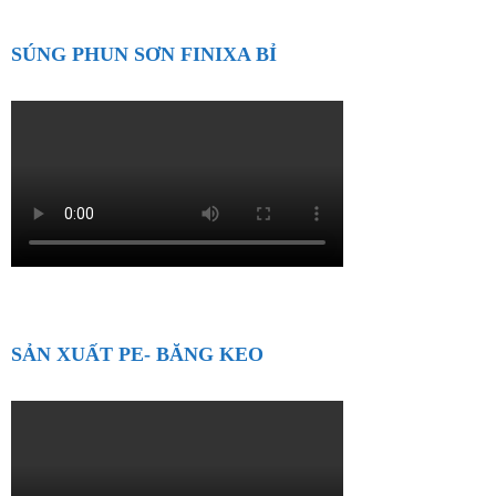
SÚNG PHUN SƠN FINIXA BỈ
SẢN XUẤT PE- BĂNG KEO