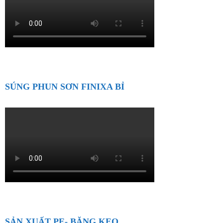
SÚNG PHUN SƠN FINIXA BỈ
SẢN XUẤT PE- BĂNG KEO