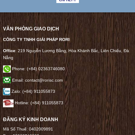
VĂN PHÒNG GIAO DỊCH
CÔNG TY TNHH GIẢI PHÁP RORI
Office
: 219 Nguyễn Lương Bằng, Hòa Khánh Bắc, Liên Chiểu, Đà
Nẵng
Phone:
(+84) 02363746080
Email: contact@rorisc.com
Zalo: (+84) 911055873
Hotline: (+84) 911055873
ĐĂNG KÝ KINH DOANH
Mã Số Thuế: 0402009891