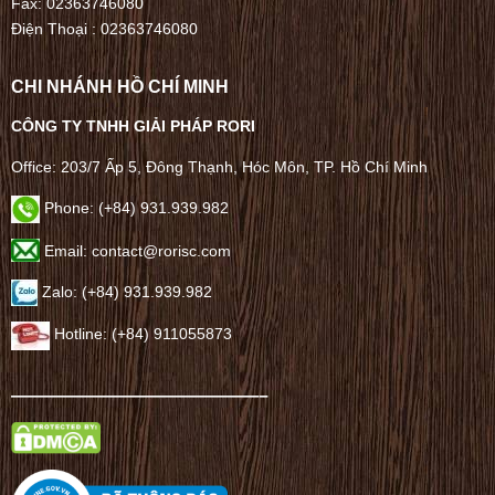
Fax: 02363746080
Điện Thoại :
02363746080
CHI NHÁNH HỒ CHÍ MINH
CÔNG TY TNHH GIẢI PHÁP RORI
Office: 203/7 Ấp 5, Đông Thạnh, Hóc Môn, TP. Hồ Chí Minh
Phone: (+84) 931.939.982
Email: contact@rorisc.com
Zalo: (+84) 931.939.982
Hotline: (+84) 911055873
——————————————–