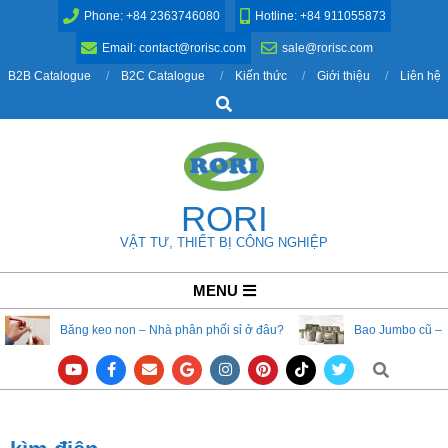
Skip
Phone: +84 2363746080
Hotline: +84 911055873
to
Email: contact@rorisc.com
sale@rorisc.com
content
B2B Catalogue
B2C Catalogue
Kiến thức
Giới thiệu
Liên hệ
Search
RORI
VẬT TƯ, THIẾT BỊ CÔNG NGHIỆP
Primary
MENU
Navigation
Băng keo non – Nhà phân phối sỉ ở đâu?
Bao Jumbo cũ – 
Menu
Search