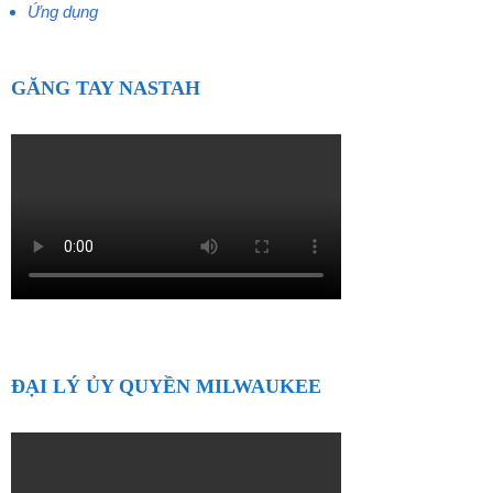
Ứng dụng
GĂNG TAY NASTAH
ĐẠI LÝ ỦY QUYỀN MILWAUKEE