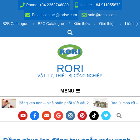
Skip
Phone: +84 2363746080
Hotline: +84 911055873
to
Email: contact@rorisc.com
sale@rorisc.com
content
B2B Catalogue
B2C Catalogue
Kiến thức
Giới thiệu
Liên hệ
Search
RORI
VẬT TƯ, THIẾT BỊ CÔNG NGHIỆP
Primary
MENU
Navigation
Băng keo non – Nhà phân phối sỉ ở đâu?
Bao Jumbo cũ – 
Menu
Search