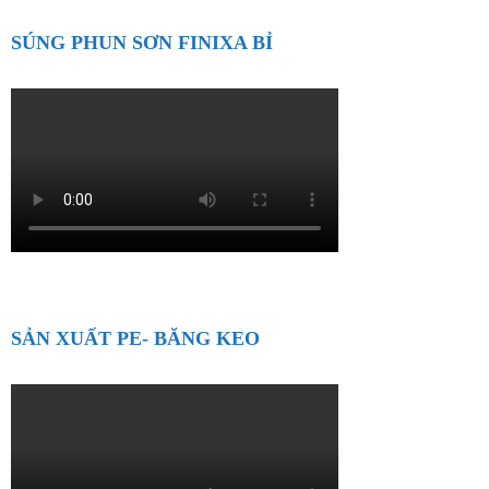
SÚNG PHUN SƠN FINIXA BỈ
SẢN XUẤT PE- BĂNG KEO