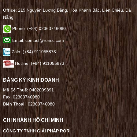
Office
: 219 Nguyễn Lương Bằng, Hòa Khánh Bắc, Liên Chiểu, Đà
Nẵng
Phone:
(+84) 02363746080
Email: contact@rorisc.com
Zalo: (+84) 911055873
Hotline: (+84) 911055873
ĐĂNG KÝ KINH DOANH
Mã Số Thuế: 0402009891
Fax: 02363746080
Điện Thoại :
02363746080
CHI NHÁNH HỒ CHÍ MINH
CÔNG TY TNHH GIẢI PHÁP RORI