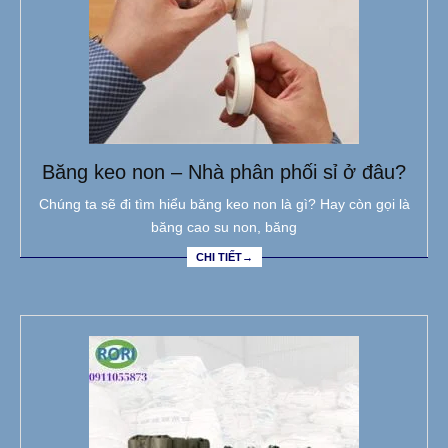
Băng keo non – Nhà phân phối sỉ ở đâu?
Chúng ta sẽ đi tìm hiểu băng keo non là gì? Hay còn gọi là
băng cao su non, băng
CHI TIẾT→