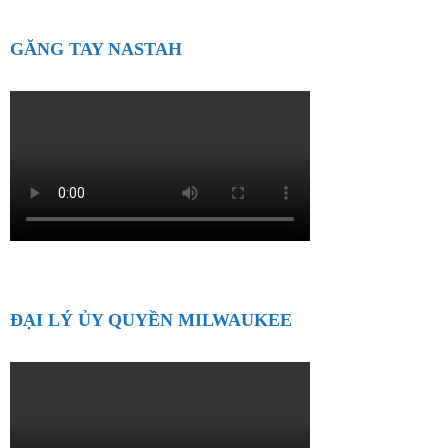
GĂNG TAY NASTAH
ĐẠI LÝ ỦY QUYỀN MILWAUKEE