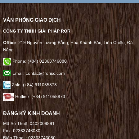
VĂN PHÒNG GIAO DỊCH
CÔNG TY TNHH GIẢI PHÁP RORI
Office
: 219 Nguyễn Lương Bằng, Hòa Khánh Bắc, Liên Chiểu, Đà
Nẵng
Phone:
(+84) 02363746080
Email: contact@rorisc.com
Zalo: (+84) 911055873
Hotline: (+84) 911055873
ĐĂNG KÝ KINH DOANH
Mã Số Thuế: 0402009891
Fax: 02363746080
Điện Thoại :
02363746080