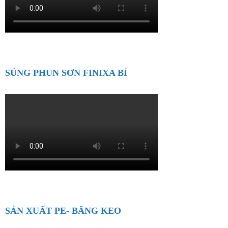
SÚNG PHUN SƠN FINIXA BỈ
SẢN XUẤT PE- BĂNG KEO