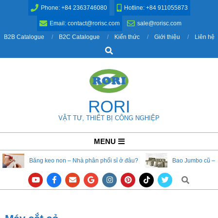
Skip
Phone: +84 2363746080
Hotline: +84 911055873
to
Email: contact@rorisc.com
sale@rorisc.com
content
B2B Catalogue
B2C Catalogue
Kiến thức
Giới thiệu
Liên hệ
Search
RORI
VẬT TƯ, THIẾT BỊ CÔNG NGHIỆP
Primary
MENU
Navigation
Băng keo non – Nhà phân phối sỉ ở đâu?
Bao Jumbo cũ – 
Menu
Search