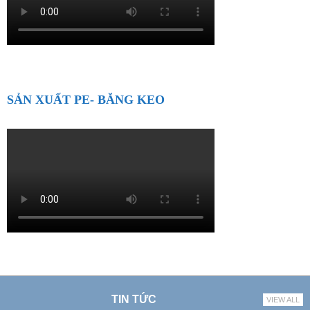
SẢN XUẤT PE- BĂNG KEO
TIN TỨC
VIEW ALL