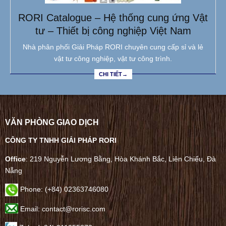
RORI Catalogue – Hệ thống cung ứng Vật
tư – Thiết bị công nghiệp Việt Nam
Nhà phân phối Giải Pháp RORI chuyên cung cấp sỉ và lẻ
vật tư công nghiệp, vật tư công trình.
CHI TIẾT→
VĂN PHÒNG GIAO DỊCH
CÔNG TY TNHH GIẢI PHÁP RORI
Office
: 219 Nguyễn Lương Bằng, Hòa Khánh Bắc, Liên Chiểu, Đà
Nẵng
Phone:
(+84) 02363746080
Email: contact@rorisc.com