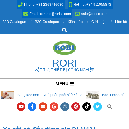
Skip
Phone: +84 2363746080
Hotline: +84 911055873
to
Email: contact@rorisc.com
sale@rorisc.com
content
B2B Catalogue
B2C Catalogue
Kiến thức
Giới thiệu
Liên hệ
Search
RORI
VẬT TƯ, THIẾT BỊ CÔNG NGHIỆP
Primary
MENU
Navigation
Băng keo non – Nhà phân phối sỉ ở đâu?
Bao Jumbo cũ – 
Menu
Search