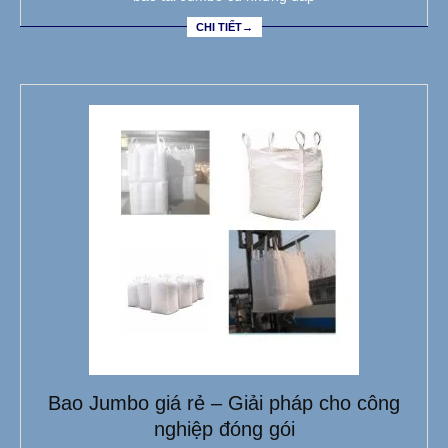
CHI TIẾT→
Bao Jumbo giá rẻ – Giải pháp cho công
nghiệp đóng gói