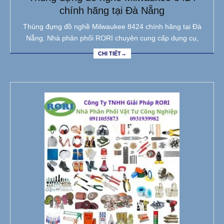
chính hãng tại Đà Nẵng
Thùng đựng đồ nghề Milwaukee 8424 chính hãng tại Đà
Nẵng. Nhà phân phối RORI chuyên cung cấp dụng cụ,
CHI TIẾT→