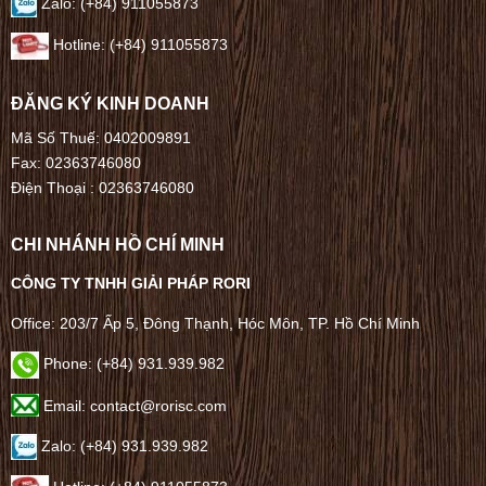
Zalo: (+84) 911055873
Hotline: (+84) 911055873
ĐĂNG KÝ KINH DOANH
Mã Số Thuế: 0402009891
Fax: 02363746080
Điện Thoại :
02363746080
CHI NHÁNH HỒ CHÍ MINH
CÔNG TY TNHH GIẢI PHÁP RORI
Office: 203/7 Ấp 5, Đông Thạnh, Hóc Môn, TP. Hồ Chí Minh
Phone: (+84) 931.939.982
Email: contact@rorisc.com
Zalo: (+84) 931.939.982