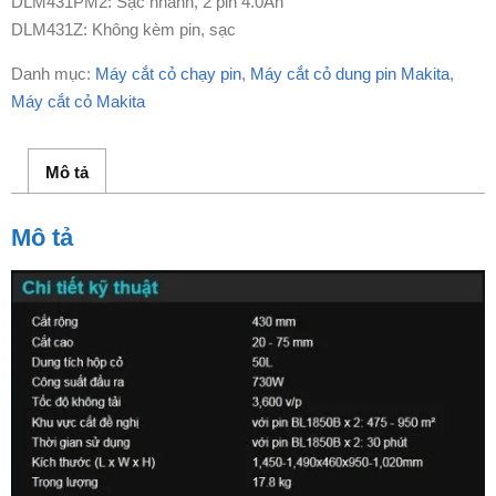
DLM431PM2: Sạc nhanh, 2 pin 4.0Ah
DLM431Z: Không kèm pin, sạc
Danh mục:
Máy cắt cỏ chạy pin
,
Máy cắt cỏ dung pin Makita
,
Máy cắt cỏ Makita
Mô tả
Mô tả