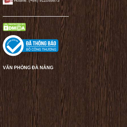
Hotline: (+84) 911055873
——————————————–
VĂN PHÒNG ĐÀ NẴNG