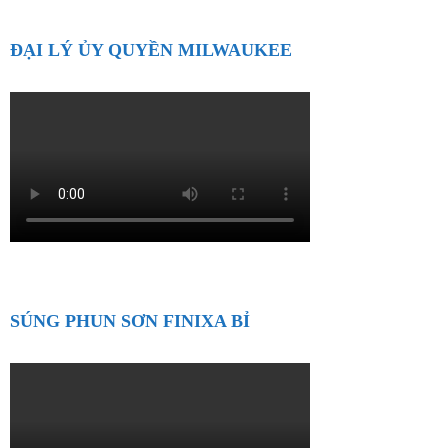
ĐẠI LÝ ỦY QUYỀN MILWAUKEE
SÚNG PHUN SƠN FINIXA BỈ