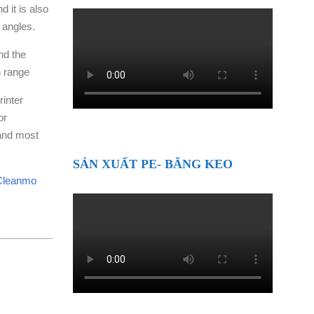
 it is also
 angles.
nd the
n range
inter
or
 and most
SẢN XUẤT PE- BĂNG KEO
 Cleanmo