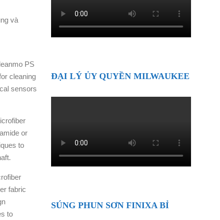
ụng và
leanmo PS
ĐẠI LÝ ỦY QUYỀN MILWAUKEE
or cleaning
ical sensors
crofiber
 amide or
iques to
aft.
ofiber
er fabric
gn
SÚNG PHUN SƠN FINIXA BỈ
s to