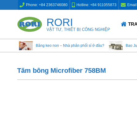
Skip
Phone: +84 2363746080
Hotline: +84 911055873
Email
to
content
RORI
Primary
TR
Navigation
VẬT TƯ, THIẾT BỊ CÔNG NGHIỆP
Menu
Băng keo non – Nhà phân phối sỉ ở đâu?
Bao J
Tăm bông Microfiber 758BM