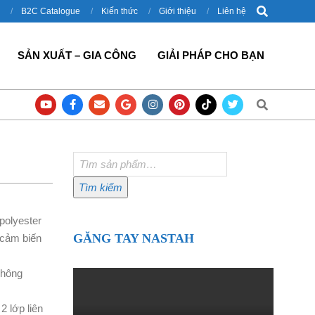
Search
B2C Catalogue
Kiến thức
Giới thiệu
Liên hệ
SẢN XUẤT – GIA CÔNG
GIẢI PHÁP CHO BẠN
Search
háp cho công nghiệp đóng gói
Thùng đựng đồ nghề Milwaukee 8424 ch
Tìm
kiếm:
Tìm kiếm
polyester
GĂNG TAY NASTAH
, cảm biến
không
2 lớp liên