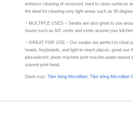
enhance cleaning of recessed, hard to clean surfaces and
the ideal for cleaning very tight areas such as 90 degree
◔ MULTIPLE USES – Swabs are also great to use arou
house such as A/C vents and vents around your kitche
◔ GREAT FOR USE – Our swabs are perfect to clean pr
heads, keyboards, and tight to reach places, great use f
piezoelectric photo machine print nozzles,water-based
solvent print head.
Danh mục:
Tăm bông Microfiber
,
Tăm bông Microfiber