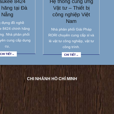
aukee 8424
Hệ thống cung ứng
 hãng tại Đà
Vật tư – Thiết bị
Nẵng
công nghiệp Việt
Nam
 đựng đồ nghề
e 8424 chính hãng
Nhà phân phối Giải Pháp
ẵng. Nhà phân phối
RORI chuyên cung cấp sỉ và
yên cung cấp dụng
lẻ vật tư công nghiệp, vật tư
cụ,
công trình.
CHI TIẾT→
CHI TIẾT→
CHI NHÁNH HỒ CHÍ MINH