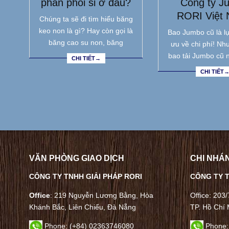
phân phối sỉ ở đâu?
Công ty J
RORI Việt
Chúng ta sẽ đi tìm hiểu băng
keo non là gì? Hay còn gọi là
Bao Jumbo cũ là lự
băng cao su non, băng
ưu về chi phí! Nh
bao tải Jumbo cũ 
CHI TIẾT→
CHI TIẾT
VĂN PHÒNG GIAO DỊCH
CHI NHÁN
CÔNG TY TNHH GIẢI PHÁP RORI
CÔNG TY T
Office
: 219 Nguyễn Lương Bằng, Hòa
Office: 203
Khánh Bắc, Liên Chiểu, Đà Nẵng
TP. Hồ Chí 
Phone:
(+84) 02363746080
Phone: