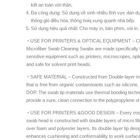
kết an toàn với thân.
Đa công dụng: Sử dụng về sinh nhiều lĩnh vực dan d
thông gió điều hòa, thông hoiq xung quanh nhà bếp.
Sử dụng hiệu quả nhất: Cho máy in, bàn phím, vòi in.
◔ USE FOR PRINTERS & OPTICAL EQUIPMENT – C
Microfiber Swab Cleaning Swabs are made specifically f
sensitive equipment such as printers, microscopes, opt
and safe for solvent print heads.
◔ SAFE MATERIAL – Constructed from Double-layer mi
that is free from organic contaminants such as silicone,
DOP. The swab tip materials use thermal bonding techn
provide a sure, clean connection to the polypropylene sh
◔ USE FOR PRINTERS &GOOD DESIGN – Every micr
swab head is constructed with double layers of micro fib
over foam and polyester layers. Its double layer tip desi
enhances cushioning and conformability to work surface