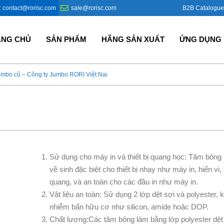
B2B Catalogue
: contact@rorisc.com
sale@rorisc.com
ANG CHỦ
SẢN PHẨM
HÃNG SẢN XUẤT
ỨNG DỤNG
umbo cũ – Công ty Jumbo RORI Việt Nam?
Bao Jumbo giá rẻ – Giải p
Sử dụng cho máy in và thiết bị quang học: Tăm bông 
về sinh đặc biệt cho thiết bị nhạy như máy in, hiển vi
quang, và an toàn cho các đầu in như máy in.
Vật liệu an toàn: Sử dụng 2 lớp dệt sợi và polyester, 
nhiễm bẩn hữu cơ như silicon, amide hoặc DOP.
Chất lượng:Các tăm bông làm bằng lớp polyester dệt 