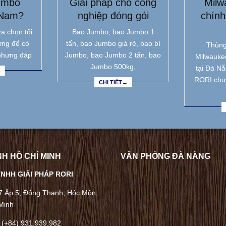
umbo
Giải pháp cho công
Milw
 Nam?
nghiệp đóng gói
chính
a chọn tối
Bao Jumbo, bao Jumbo 1
ưng để có
tấn, bao Jumbo giá rẻ, bao bì
Thùng
nhưng đáp
Jumbo, bao Jumbo 2 tấn, bao
Milwauke
Jumbo 500kg,
tại Đà N
→
RORI chu
CHI TIẾT→
H HỒ CHÍ MINH
VĂN PHÒNG ĐÀ NẴNG
NHH GIẢI PHÁP RORI
/7 Ấp 5, Đông Thạnh, Hóc Môn,
Minh
 (+84) 931.939.982