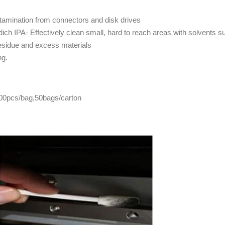
tamination from connectors and disk drives
ch IPA- Effectively clean small, hard to reach areas with solvents s
residue and excess materials
ng.
 500pcs/bag,50bags/carton