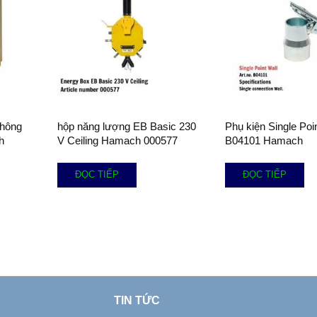
không
hộp năng lượng EB Basic 230
Phụ kiện Single Poin
h
V Ceiling Hamach 000577
B04101 Hamach
ĐỌC TIẾP
ĐỌC TIẾP
TIN TỨC