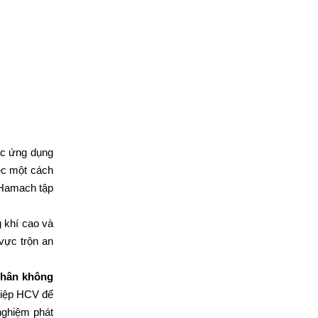
ác ứng dụng
ệc một cách
 Hamach tập
 khí cao và
 vực trộn an
chân không
hiệp HCV để
 nghiệm phát