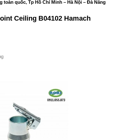
ng toàn quốc, Tp Hồ Chí Minh – Hà Nội – Đà Nẵng
Point Ceiling B04102 Hamach
ng