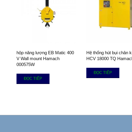
hộp năng lượng EB Matic 400
Hệ thống hút bụi chân 
V Wall mount Hamach
HCV 18000 TQ Hamac
000575W
ĐỌC TIẾP
ĐỌC TIẾP