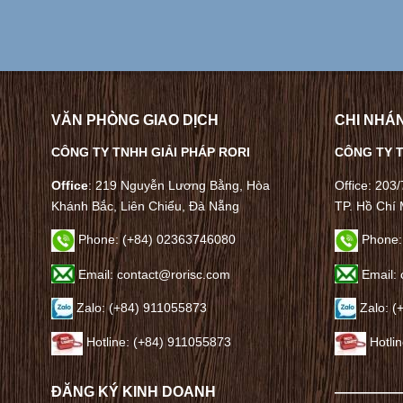
VĂN PHÒNG GIAO DỊCH
CHI NHÁN
CÔNG TY TNHH GIẢI PHÁP RORI
CÔNG TY T
Office
: 219 Nguyễn Lương Bằng, Hòa
Office: 203
Khánh Bắc, Liên Chiểu, Đà Nẵng
TP. Hồ Chí 
Phone:
(+84) 02363746080
Phone:
Email: contact@rorisc.com
Email: 
Zalo: (+84) 911055873
Zalo: (
Hotline: (+84) 911055873
Hotli
ĐĂNG KÝ KINH DOANH
————