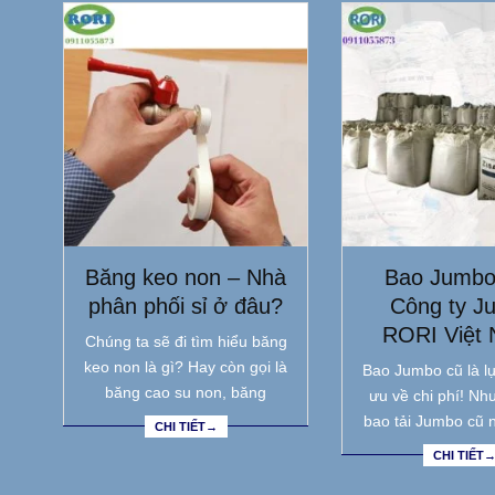
Băng keo non – Nhà
Bao Jumbo
phân phối sỉ ở đâu?
Công ty J
RORI Việt
Chúng ta sẽ đi tìm hiểu băng
keo non là gì? Hay còn gọi là
Bao Jumbo cũ là lự
băng cao su non, băng
ưu về chi phí! Nh
bao tải Jumbo cũ 
CHI TIẾT→
CHI TIẾT