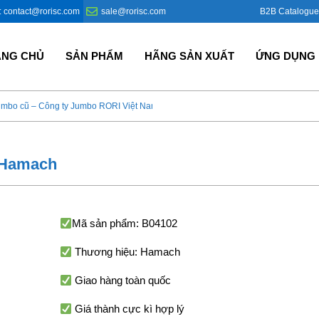
B2B Catalogue
: contact@rorisc.com
sale@rorisc.com
ANG CHỦ
SẢN PHẨM
HÃNG SẢN XUẤT
ỨNG DỤNG
umbo cũ – Công ty Jumbo RORI Việt Nam?
Bao Jumbo giá rẻ – Giải p
2 Hamach
Mã sản phẩm: B04102
Thương hiệu: Hamach
Giao hàng toàn quốc
Giá thành cực kì hợp lý