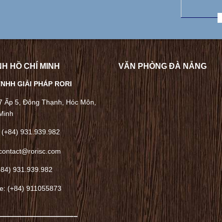
H HỒ CHÍ MINH
VĂN PHÒNG ĐÀ NẴNG
NHH GIẢI PHÁP RORI
/7 Ấp 5, Đông Thạnh, Hóc Môn,
Minh
 (+84) 931.939.982
contact@rorisc.com
+84) 931.939.982
ne: (+84) 911055873
——————————–