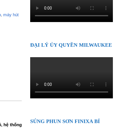
p
,
máy hút
ĐẠI LÝ ỦY QUYỀN MILWAUKEE
SÚNG PHUN SƠN FINIXA BỈ
ô, hệ thống