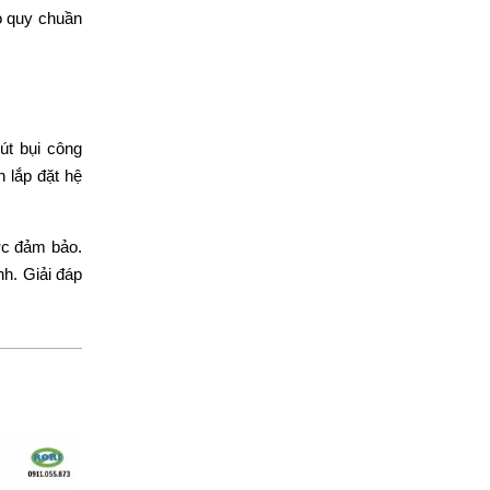
o quy chuần
út bụi công
 lắp đặt hệ
ợc đảm bảo.
h. Giải đáp