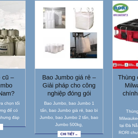
 cũ –
Bao Jumbo giá rẻ –
Thùng 
umbo
Giải pháp cho công
Milw
 Nam?
nghiệp đóng gói
chính
a chọn tối
Bao Jumbo, bao Jumbo 1
ưng để có
tấn, bao Jumbo giá rẻ, bao bì
Thùng
nhưng đáp
Jumbo, bao Jumbo 2 tấn, bao
Milwauke
Jumbo 500kg,
tại Đà N
→
RORI chu
CHI TIẾT→