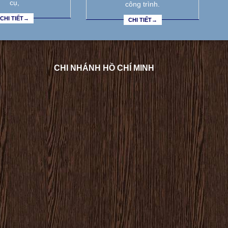
cụ,
công trình.
CHI TIẾT→
CHI TIẾT→
CHI NHÁNH HỒ CHÍ MINH