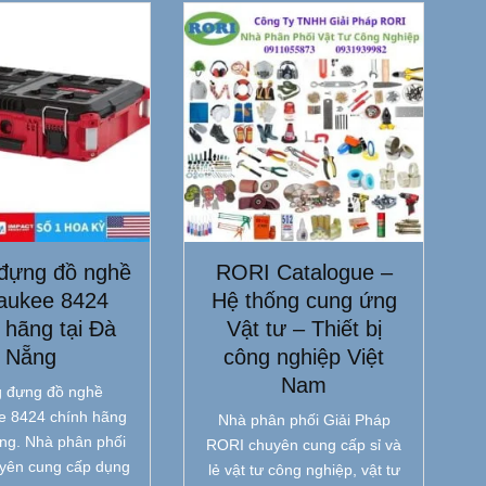
đựng đồ nghề
RORI Catalogue –
aukee 8424
Hệ thống cung ứng
 hãng tại Đà
Vật tư – Thiết bị
Nẵng
công nghiệp Việt
Nam
 đựng đồ nghề
e 8424 chính hãng
Nhà phân phối Giải Pháp
ẵng. Nhà phân phối
RORI chuyên cung cấp sỉ và
yên cung cấp dụng
lẻ vật tư công nghiệp, vật tư