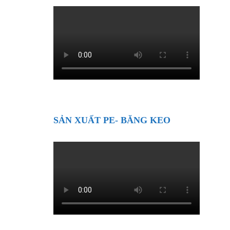
SẢN XUẤT PE- BĂNG KEO