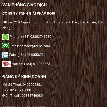
VĂN PHÒNG GIAO DỊCH
CÔNG TY TNHH GIẢI PHÁP RORI
Office
: 219 Nguyễn Lương Bằng, Hòa Khánh Bắc, Liên Chiểu, Đà
Nẵng
Phone:
(+84) 02363746080
Email: contact@rorisc.com
Zalo: (+84) 911055873
Hotline: (+84) 911055873
ĐĂNG KÝ KINH DOANH
Mã Số Thuế: 0402009891
Fax: 02363746080
Điện Thoại :
02363746080