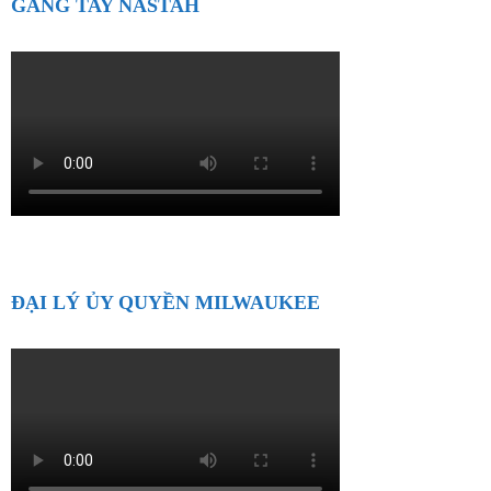
GĂNG TAY NASTAH
ĐẠI LÝ ỦY QUYỀN MILWAUKEE