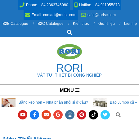
Skip
Phone: +84 2363746080
Hotline: +84 911055873
to
Email: contact@rorisc.com
sale@rorisc.com
content
B2B Catalogue
B2C Catalogue
Kiến thức
Giới thiệu
Liên hệ
Search
RORI
VẬT TƯ, THIẾT BỊ CÔNG NGHIỆP
Primary
MENU
Navigation
Băng keo non – Nhà phân phối sỉ ở đâu?
Bao Jumbo cũ – 
Menu
Search