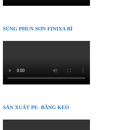
SÚNG PHUN SƠN FINIXA BỈ
SẢN XUẤT PE- BĂNG KEO