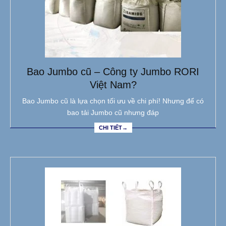
Bao Jumbo cũ – Công ty Jumbo RORI
Việt Nam?
Bao Jumbo cũ là lựa chọn tối ưu về chi phí! Nhưng để có
bao tải Jumbo cũ nhưng đáp
CHI TIẾT→