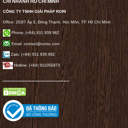
CHI NHÁNH HỒ CHÍ MINH
CÔNG TY TNHH GIẢI PHÁP RORI
Office: 203/7 Ấp 5, Đông Thạnh, Hóc Môn, TP. Hồ Chí Minh
Phone: (+84) 931.939.982
Email: contact@rorisc.com
Zalo: (+84) 931.939.982
Hotline: (+84) 911055873
——————————————–