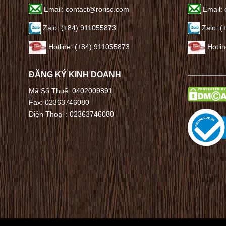
Email: contact@rorisc.com
Email: 
Zalo: (+84) 911055873
Zalo: (
Hotline: (+84) 911055873
Hotli
ĐĂNG KÝ KINH DOANH
————
Mã Số Thuế: 0402009891
Fax: 02363746080
Điện Thoại :
02363746080