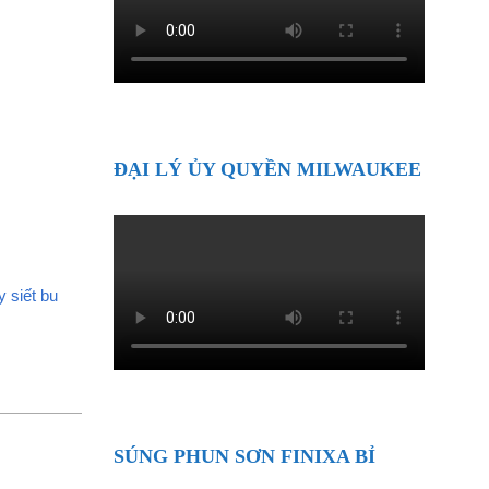
ĐẠI LÝ ỦY QUYỀN MILWAUKEE
 siết bu
SÚNG PHUN SƠN FINIXA BỈ