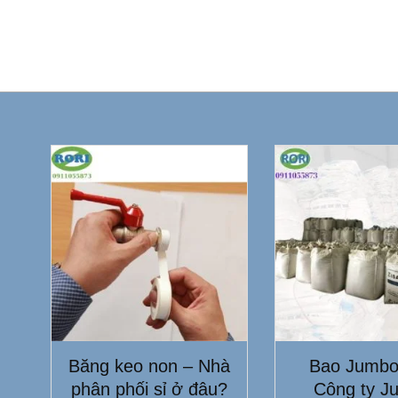
Băng keo non – Nhà
Bao Jumbo
phân phối sỉ ở đâu?
Công ty J