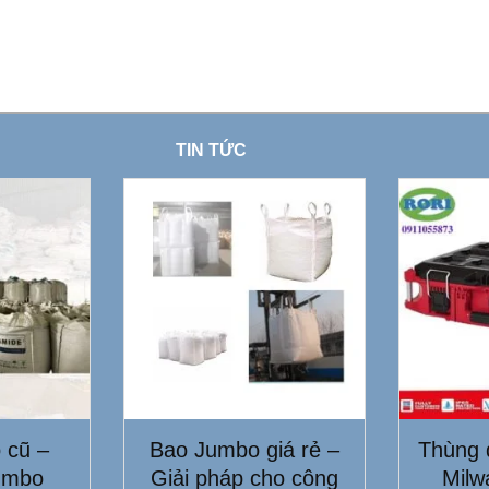
TIN TỨC
 cũ –
Bao Jumbo giá rẻ –
Thùng 
umbo
Giải pháp cho công
Milw