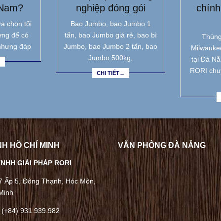
 Nam?
nghiệp đóng gói
chính
a chọn tối
Bao Jumbo, bao Jumbo 1
ưng để có
tấn, bao Jumbo giá rẻ, bao bì
Thùng
nhưng đáp
Jumbo, bao Jumbo 2 tấn, bao
Milwauke
Jumbo 500kg,
tại Đà N
→
RORI chu
CHI TIẾT→
H HỒ CHÍ MINH
VĂN PHÒNG ĐÀ NẴNG
NHH GIẢI PHÁP RORI
/7 Ấp 5, Đông Thạnh, Hóc Môn,
Minh
 (+84) 931.939.982