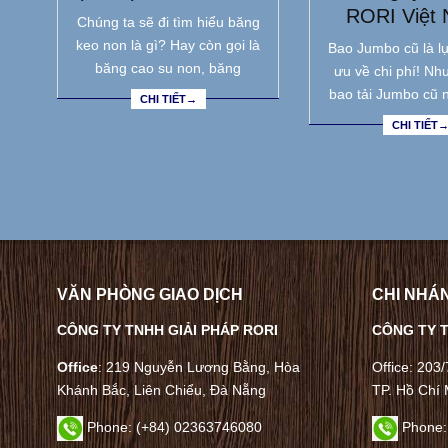
RORI Việt
Chúng ta sẽ đi tìm hiểu băng
keo non là gì? Hay còn gọi là
Bao Jumbo cũ là lự
băng cao su non, băng
ưu về chi phí! Nh
bao tải Jumbo cũ 
CHI TIẾT→
CHI TIẾT
VĂN PHÒNG GIAO DỊCH
CHI NHÁN
CÔNG TY TNHH GIẢI PHÁP RORI
CÔNG TY T
Office
: 219 Nguyễn Lương Bằng, Hòa
Office: 203
Khánh Bắc, Liên Chiểu, Đà Nẵng
TP. Hồ Chí 
Phone:
(+84) 02363746080
Phone: