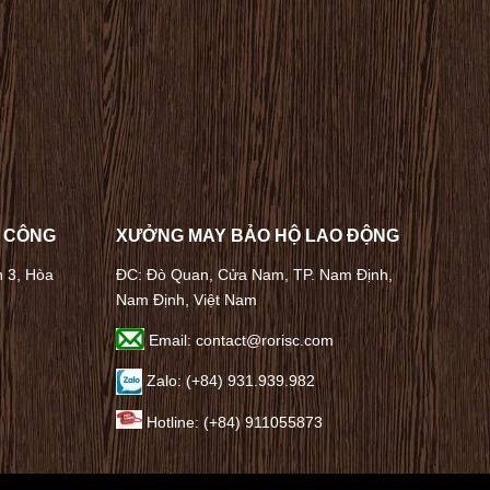
A CÔNG
XƯỞNG MAY BẢO HỘ LAO ĐỘNG
n 3, Hòa
ĐC: Đò Quan, Cửa Nam, TP. Nam Định,
Nam Định, Việt Nam
Email: contact@rorisc.com
Zalo: (+84) 931.939.982
Hotline: (+84) 911055873