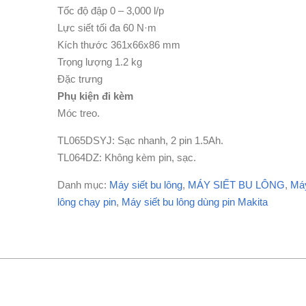
Tốc độ đập 0 – 3,000 l/p
Lực siết tối đa 60 N·m
Kích thước 361x66x86 mm
Trọng lượng 1.2 kg
Đặc trưng
Phụ kiện đi kèm
Móc treo.
TL065DSYJ: Sạc nhanh, 2 pin 1.5Ah.
TL064DZ: Không kèm pin, sạc.
Danh mục:
Máy siết bu lông
,
MÁY SIẾT BU LÔNG
,
Máy
lông chạy pin
,
Máy siết bu lông dùng pin Makita