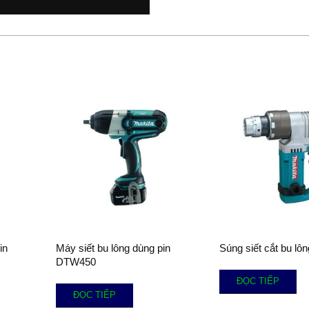
in
Máy siết bu lông dùng pin
Súng siết cắt bu l
DTW450
ĐỌC TIẾP
ĐỌC TIẾP