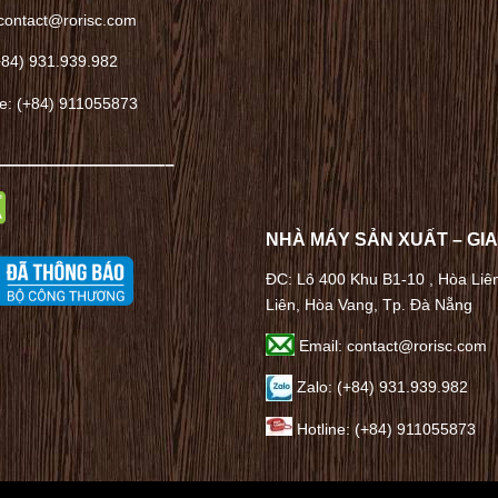
contact@rorisc.com
+84) 931.939.982
ne: (+84) 911055873
——————————–
NHÀ MÁY SẢN XUẤT – GI
ĐC: Lô 400 Khu B1-10 , Hòa Liê
Liên, Hòa Vang, Tp. Đà Nẵng
Email: contact@rorisc.com
Zalo: (+84) 931.939.982
Hotline: (+84) 911055873