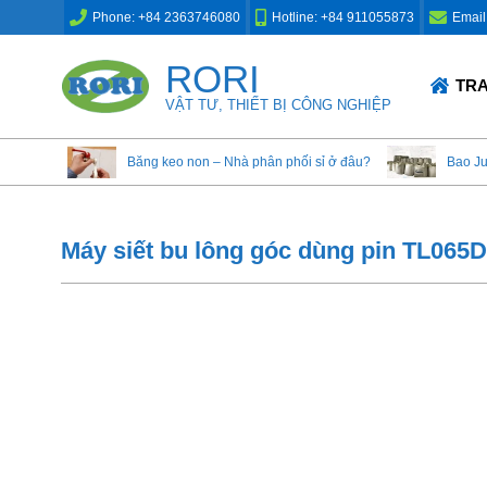
Skip
Phone: +84 2363746080
Hotline: +84 911055873
Email
to
content
RORI
Primary
TR
Navigation
VẬT TƯ, THIẾT BỊ CÔNG NGHIỆP
Menu
Băng keo non – Nhà phân phối sỉ ở đâu?
Bao J
Máy siết bu lông góc dùng pin TL065D