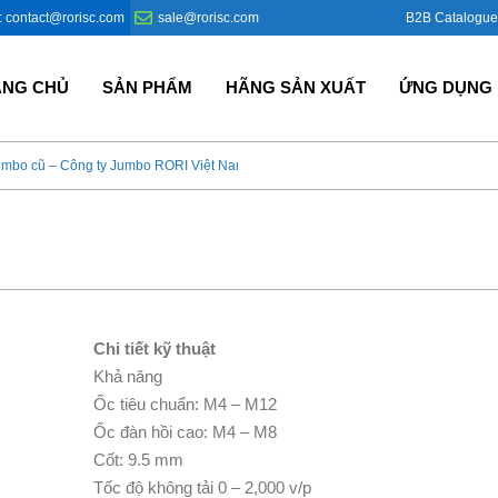
B2B Catalogue
: contact@rorisc.com
sale@rorisc.com
ANG CHỦ
SẢN PHẨM
HÃNG SẢN XUẤT
ỨNG DỤNG
umbo cũ – Công ty Jumbo RORI Việt Nam?
Bao Jumbo giá rẻ – Giải p
Chi tiết kỹ thuật
Khả năng
Ốc tiêu chuẩn: M4 – M12
Ốc đàn hồi cao: M4 – M8
Cốt: 9.5 mm
Tốc độ không tải 0 – 2,000 v/p