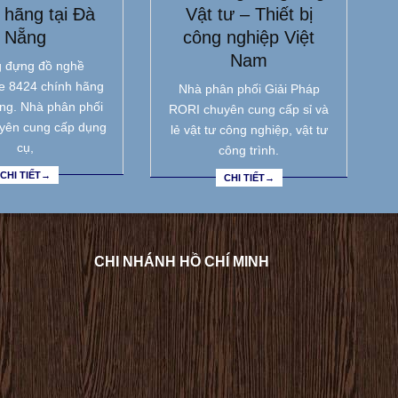
 hãng tại Đà
Vật tư – Thiết bị
Nẵng
công nghiệp Việt
Nam
 đựng đồ nghề
e 8424 chính hãng
Nhà phân phối Giải Pháp
ẵng. Nhà phân phối
RORI chuyên cung cấp sỉ và
yên cung cấp dụng
lẻ vật tư công nghiệp, vật tư
cụ,
công trình.
CHI TIẾT→
CHI TIẾT→
CHI NHÁNH HỒ CHÍ MINH