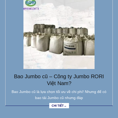
Bao Jumbo cũ – Công ty Jumbo RORI
Việt Nam?
Bao Jumbo cũ là lựa chọn tối ưu về chi phí! Nhưng để có
bao tải Jumbo cũ nhưng đáp
CHI TIẾT→