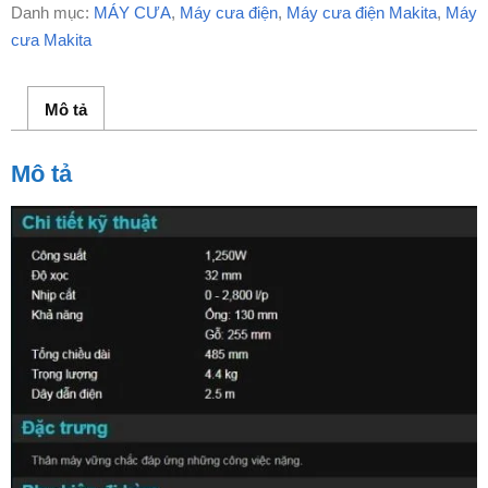
Danh mục:
MÁY CƯA
,
Máy cưa điện
,
Máy cưa điện Makita
,
Máy
cưa Makita
Mô tả
Mô tả