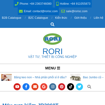
Skip
Phone: +84 2363746080
Hotline: +84 911055873
to
Email: contact@rorisc.com
sale@rorisc.com
content
B2B Catalogue
B2C Catalogue
Kiến thức
Giới thiệu
Liên hệ
Search
RORI
VẬT TƯ, THIẾT BỊ CÔNG NGHIỆP
Primary
MENU
Navigation
Băng keo non – Nhà phân phối sỉ ở đâu?
Bao Jumbo cũ – 
Menu
Search