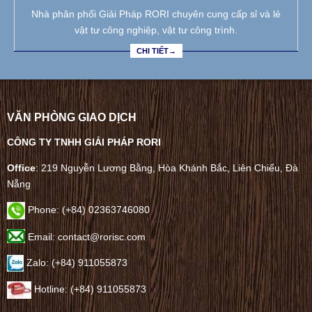
Nhà phân phối Giải Pháp RORI chuyên cung cấp sỉ và lẻ
vật tư công nghiệp, vật tư công trình.
CHI TIẾT→
VĂN PHÒNG GIAO DỊCH
CÔNG TY TNHH GIẢI PHÁP RORI
Office
: 219 Nguyễn Lương Bằng, Hòa Khánh Bắc, Liên Chiểu, Đà
Nẵng
Phone:
(+84) 02363746080
Email: contact@rorisc.com
Zalo: (+84) 911055873
Hotline: (+84) 911055873