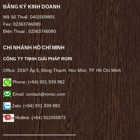
ĐĂNG KÝ KINH DOANH
Mã Số Thuế: 0402009891
Fax: 02363746080
Điện Thoại :
02363746080
CHI NHÁNH HỒ CHÍ MINH
CÔNG TY TNHH GIẢI PHÁP RORI
Office: 203/7 Ấp 5, Đông Thạnh, Hóc Môn, TP. Hồ Chí Minh
Phone: (+84) 931.939.982
Email: contact@rorisc.com
Zalo: (+84) 931.939.982
Hotline: (+84) 911055873
——————————————–