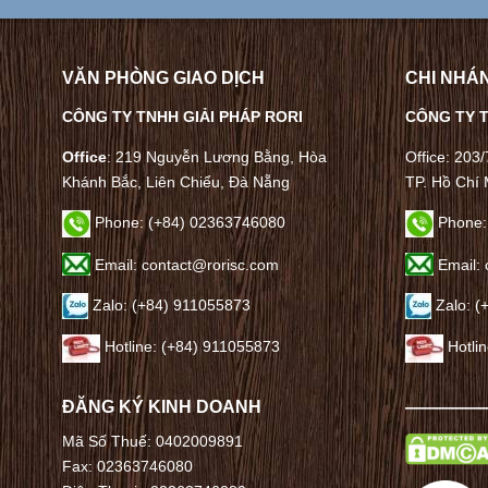
VĂN PHÒNG GIAO DỊCH
CHI NHÁN
CÔNG TY TNHH GIẢI PHÁP RORI
CÔNG TY T
Office
: 219 Nguyễn Lương Bằng, Hòa
Office: 203
Khánh Bắc, Liên Chiểu, Đà Nẵng
TP. Hồ Chí 
Phone:
(+84) 02363746080
Phone:
Email: contact@rorisc.com
Email: 
Zalo: (+84) 911055873
Zalo: (
Hotline: (+84) 911055873
Hotli
ĐĂNG KÝ KINH DOANH
————
Mã Số Thuế: 0402009891
Fax: 02363746080