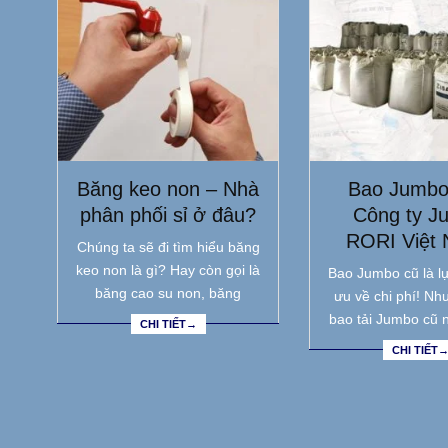
Băng keo non – Nhà
Bao Jumbo
phân phối sỉ ở đâu?
Công ty J
RORI Việt
Chúng ta sẽ đi tìm hiểu băng
keo non là gì? Hay còn gọi là
Bao Jumbo cũ là lự
băng cao su non, băng
ưu về chi phí! Nh
bao tải Jumbo cũ 
CHI TIẾT→
CHI TIẾT