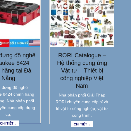
đựng đồ nghề
RORI Catalogue –
aukee 8424
Hệ thống cung ứng
 hãng tại Đà
Vật tư – Thiết bị
Nẵng
công nghiệp Việt
Nam
 đựng đồ nghề
e 8424 chính hãng
Nhà phân phối Giải Pháp
ẵng. Nhà phân phối
RORI chuyên cung cấp sỉ và
yên cung cấp dụng
lẻ vật tư công nghiệp, vật tư
cụ,
công trình.
CHI TIẾT→
CHI TIẾT→