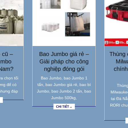
 cũ –
Bao Jumbo giá rẻ –
Thùng 
umbo
Giải pháp cho công
Milw
 Nam?
nghiệp đóng gói
chính
a chọn tối
Bao Jumbo, bao Jumbo 1
ưng để có
tấn, bao Jumbo giá rẻ, bao bì
Thùng
nhưng đáp
Jumbo, bao Jumbo 2 tấn, bao
Milwauke
Jumbo 500kg,
tại Đà N
→
RORI chu
CHI TIẾT→