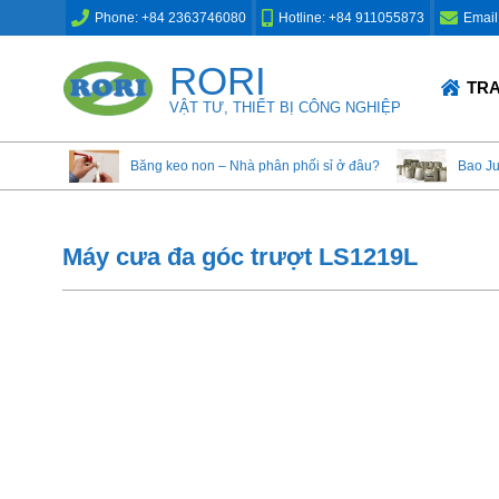
Skip
Phone: +84 2363746080
Hotline: +84 911055873
Email
to
content
RORI
Primary
TR
Navigation
VẬT TƯ, THIẾT BỊ CÔNG NGHIỆP
Menu
Băng keo non – Nhà phân phối sỉ ở đâu?
Bao J
Máy cưa đa góc trượt LS1219L