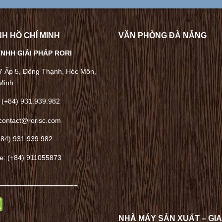
H HỒ CHÍ MINH
VĂN PHÒNG ĐÀ NẴNG
NHH GIẢI PHÁP RORI
/7 Ấp 5, Đông Thạnh, Hóc Môn,
Minh
 (+84) 931.939.982
contact@rorisc.com
+84) 931.939.982
ne: (+84) 911055873
——————————–
NHÀ MÁY SẢN XUẤT – GI