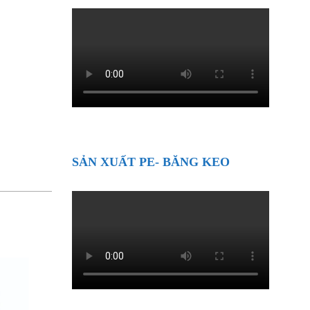
SẢN XUẤT PE- BĂNG KEO