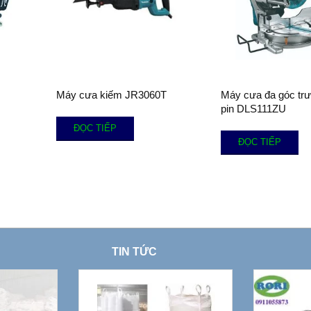
Máy cưa kiếm JR3060T
Máy cưa đa góc trư
pin DLS111ZU
ĐỌC TIẾP
ĐỌC TIẾP
TIN TỨC