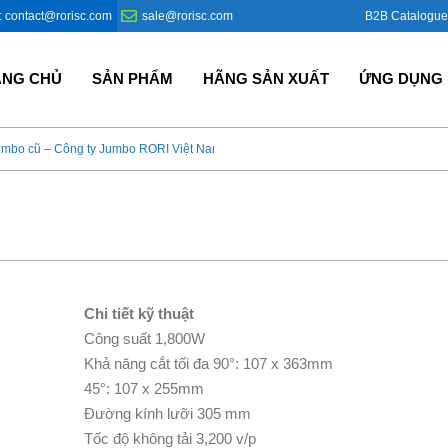
B2B Catalogue
: contact@rorisc.com
sale@rorisc.com
ANG CHỦ
SẢN PHẨM
HÃNG SẢN XUẤT
ỨNG DỤNG
umbo cũ – Công ty Jumbo RORI Việt Nam?
Bao Jumbo giá rẻ – Giải p
Chi tiết kỹ thuật
Công suất 1,800W
Khả năng cắt tối đa 90°: 107 x 363mm
45°: 107 x 255mm
Đường kính lưỡi 305 mm
Tốc độ không tải 3,200 v/p